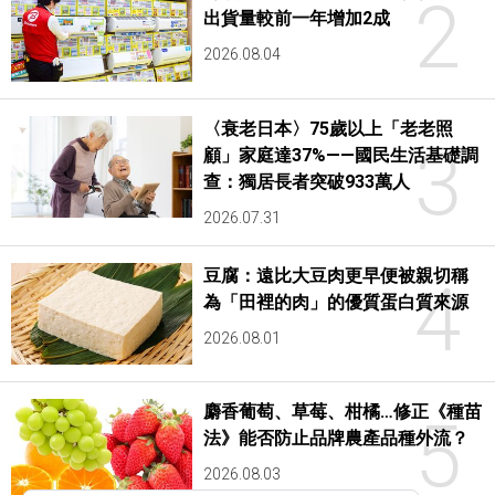
2
出貨量較前一年增加2成
2026.08.04
〈衰老日本〉75歲以上「老老照
3
顧」家庭達37%——國民生活基礎調
查：獨居長者突破933萬人
2026.07.31
豆腐：遠比大豆肉更早便被親切稱
4
為「田裡的肉」的優質蛋白質來源
2026.08.01
麝香葡萄、草莓、柑橘…修正《種苗
5
法》能否防止品牌農產品種外流？
2026.08.03