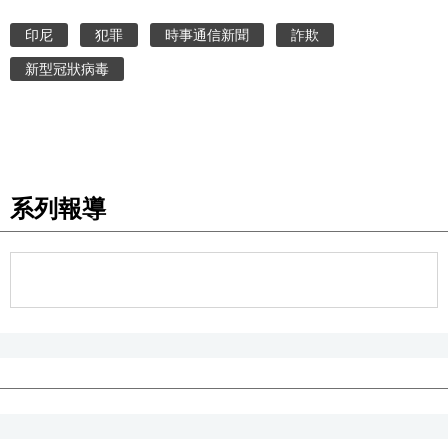
印尼
犯罪
時事通信新聞
詐欺
醫療健康
新型冠狀病毒
語言
東京
系列報導
編輯部通知