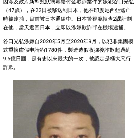
因涉及政府新型冠狀病毒給付金欺詐案件的嫌犯谷口光弘
視覺日本
（47歲），在22日被移送到日本，他在印度尼西亞逃亡
時被逮捕，目前被日本通緝中。日本警視廳搜查2課計劃
臺灣香港
在他，當天返回日本，立即以涉嫌欺詐罪在機場逮捕。
谷口光弘涉嫌自2020年5月至2020年9月，以犯罪集團模
更多
式重複虛假申請約1780件，製造造假收據後詐欺超過約
9.6億日圓，是有史以來最大的一次，被認定是極大惡行
人物訪談
official SNS
詐欺。
日本入門
政治外交
社會
財經