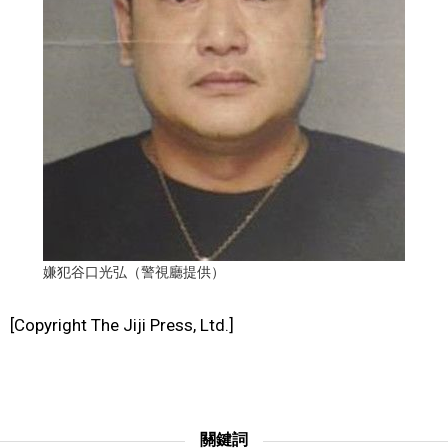
文化
科學技術
生活
運動
娛樂
嫌犯谷口光弘（警視廳提供）
教育
[Copyright The Jiji Press, Ltd.]
工作勞動
家庭
關鍵詞