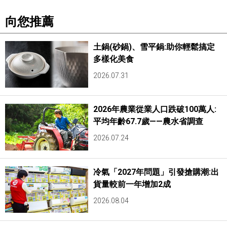
向您推薦
土鍋(砂鍋)、雪平鍋:助你輕鬆搞定
多樣化美食
2026.07.31
2026年農業從業人口跌破100萬人:
平均年齡67.7歲——農水省調查
2026.07.24
冷氣「2027年問題」引發搶購潮:出
貨量較前一年增加2成
2026.08.04