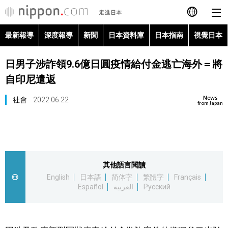
最新報導
深度報導
新聞
日本資料庫
日本指南
視覺日本
日本語
日男子涉詐領9.6億日圓疫情給付金逃亡海外＝將
English
自印尼遣返
简体字
最新報導
News
社會
2022.06.22
from Japan
Français
深度報導
Español
新聞
其他語言閱讀
العربية
English
日本語
简体字
繁體字
Français
日本資料庫
Español
العربية
Русский
Русский
日本指南