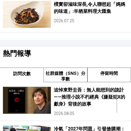
樸實卻滋味深長,令人聯想起「媽媽
的味道」:羊栖菜料理大匯集
2026.07.25
熱門報導
社群媒體（SNS）分
停留時間
訪問次數
享數
追悼東野圭吾：無人能想到的詭計
1
——推理小說不朽經典《嫌疑犯X的
獻身》背後的故事
2026.08.05
冷氣「2027年問題」引發搶購潮：