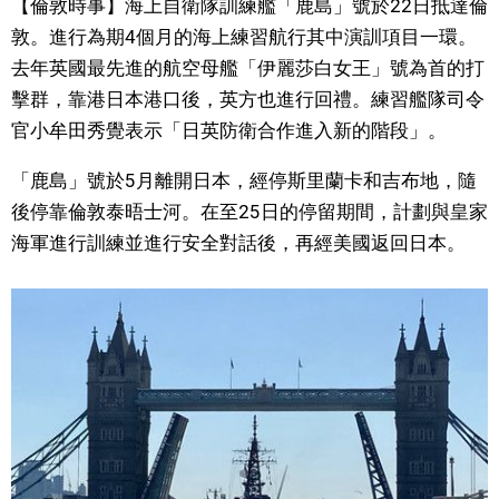
【倫敦時事】海上自衛隊訓練艦「鹿島」號於22日抵達倫
視覺日本
敦。進行為期4個月的海上練習航行其中演訓項目一環。
去年英國最先進的航空母艦「伊麗莎白女王」號為首的打
臺灣香港
擊群，靠港日本港口後，英方也進行回禮。練習艦隊司令
官小牟田秀覺表示「日英防衛合作進入新的階段」。
更多
「鹿島」號於5月離開日本，經停斯里蘭卡和吉布地，隨
後停靠倫敦泰晤士河。在至25日的停留期間，計劃與皇家
人物訪談
official SNS
海軍進行訓練並進行安全對話後，再經美國返回日本。
日本入門
政治外交
社會
財經