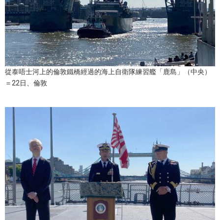
文化
科學技術
從泰唔士河上的倫敦鐵橋經過的海上自衛隊練習艦「鹿島」（中央）
生活
＝22日、倫敦
運動
娛樂
教育
工作勞動
家庭