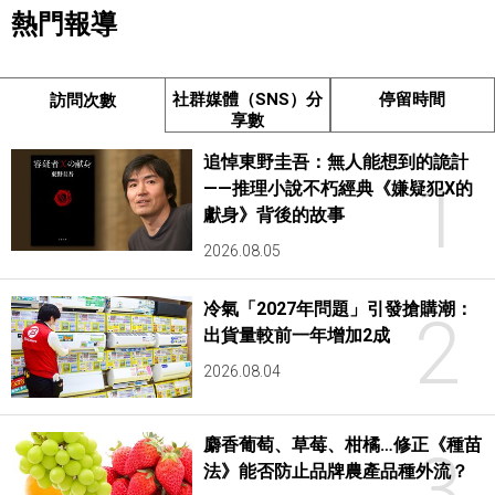
熱門報導
社群媒體（SNS）分
停留時間
訪問次數
享數
追悼東野圭吾：無人能想到的詭計
1
——推理小說不朽經典《嫌疑犯X的
獻身》背後的故事
2026.08.05
冷氣「2027年問題」引發搶購潮：
2
出貨量較前一年增加2成
2026.08.04
麝香葡萄、草莓、柑橘…修正《種苗
3
法》能否防止品牌農產品種外流？