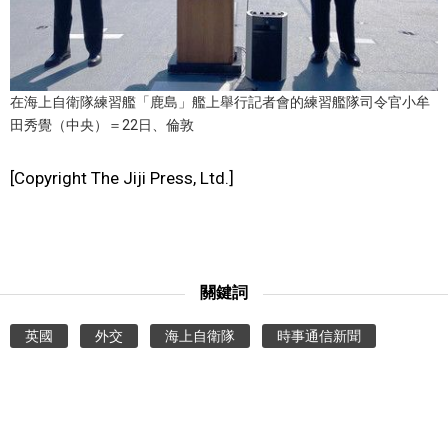
醫療健康
語言
在海上自衛隊練習艦「鹿島」艦上舉行記者會的練習艦隊司令官小牟
田秀覺（中央）＝22日、倫敦
東京
[Copyright The Jiji Press, Ltd.]
編輯部通知
關鍵詞
英國
外交
海上自衛隊
時事通信新聞