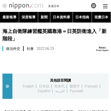
最新報導
深度報導
新聞
日本資料庫
日本指南
視覺日本
日本語
海上自衛隊練習艦英國靠港＝日英防衛進入「新
English
階段」
简体字
最新報導
News
政治外交
社會
2022.06.23
from Japan
Français
深度報導
Español
新聞
其他語言閱讀
العربية
English
日本語
简体字
繁體字
Français
日本資料庫
Español
العربية
Русский
Русский
日本指南