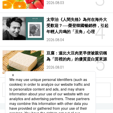
2026.08.03
太宰治《人間失格》為何在海外大
4
受歡迎？──榮登韓國暢銷榜，引起
年輕人共鳴的「丑角」心理
2026.08.04
豆腐：遠比大豆肉更早便被親切稱
5
為「田裡的肉」的優質蛋白質來源
2026.08.01
更多