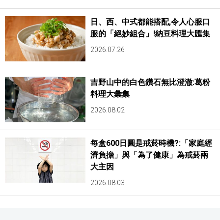
日、西、中式都能搭配,令人心服口
服的「絕妙組合」!納豆料理大匯集
2026.07.26
吉野山中的白色鑽石無比澄澈:葛粉
料理大彙集
2026.08.02
每盒600日圓是戒菸時機?:「家庭經
濟負擔」與「為了健康」為戒菸兩
大主因
2026.08.03