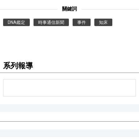
關鍵詞
醫療健康
DNA鑑定
時事通信新聞
事件
知床
語言
東京
系列報導
編輯部通知