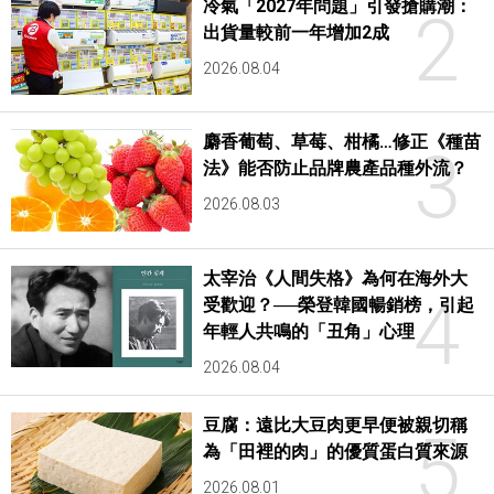
冷氣「2027年問題」引發搶購潮：
2
出貨量較前一年增加2成
2026.08.04
麝香葡萄、草莓、柑橘…修正《種苗
3
法》能否防止品牌農產品種外流？
2026.08.03
太宰治《人間失格》為何在海外大
4
受歡迎？──榮登韓國暢銷榜，引起
年輕人共鳴的「丑角」心理
2026.08.04
豆腐：遠比大豆肉更早便被親切稱
5
為「田裡的肉」的優質蛋白質來源
2026.08.01