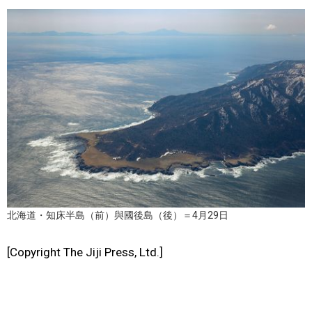
文化
科學技術
生活
運動
娛樂
北海道・知床半島（前）與國後島（後）＝4月29日
教育
[Copyright The Jiji Press, Ltd.]
工作勞動
家庭