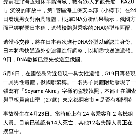
先前在北海道知床半島海域，載有26人的觀光船「KAZU
視覺日本
I」沉沒的事故中，第1管區海上保安本部（小樽市）在24
日發現男女對兩具遺體，根據DNA分析結果顯示，俄國方
臺灣香港
面已經聯繫日本稱，遺體檢體與乘客的DNA類型相匹配。
遺體移交後，將在日本再次進行DNA分型以確認其身份。
更多
日本將盡快通過外交途徑進行調整，以期盡快送達遺體。
9日，DNA數據已經先被送至俄國。
人物訪談
official SNS
5月6日，在國後島附近發現一具女性遺體，519日再發現
日本入門
一具男性遺體，俄國聯繫稱。一名男子屍體附近發現了一
張寫有「Soyama Akira」字樣的駕駛執照，本部正在調查
政治外交
與甲板員曾山聖（27歲）東京都調布市＝是否有相關聯
事故發生在4月23日。當時船上有 24 名乘客和 2 名機組
社會
人員。目前已確認有14人死亡，其他12名失踪人員正在
搜查中。
財經