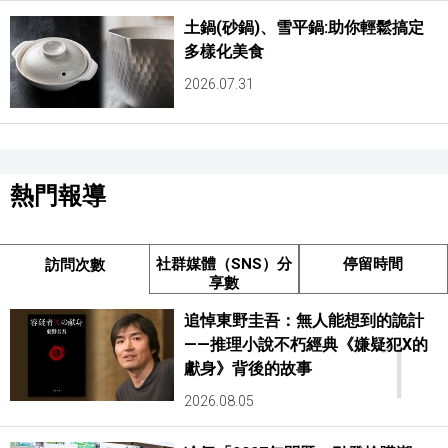
土鍋(砂鍋)、雪平鍋:助你輕鬆搞定
多樣化美食
2026.07.31
熱門報導
社群媒體（SNS）分
停留時間
訪問次數
享數
追悼東野圭吾：無人能想到的詭計
1
——推理小說不朽經典《嫌疑犯X的
獻身》背後的故事
2026.08.05