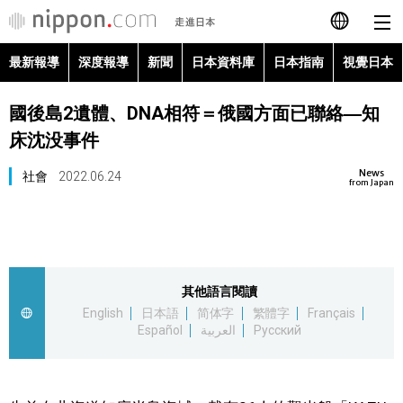
最新報導
深度報導
新聞
日本資料庫
日本指南
視覺日本
日本語
國後島2遺體、DNA相符＝俄國方面已聯絡―知
English
床沈没事件
简体字
最新報導
News
社會
2022.06.24
from Japan
Français
深度報導
Español
新聞
其他語言閱讀
العربية
English
日本語
简体字
繁體字
Français
日本資料庫
Español
العربية
Русский
Русский
日本指南