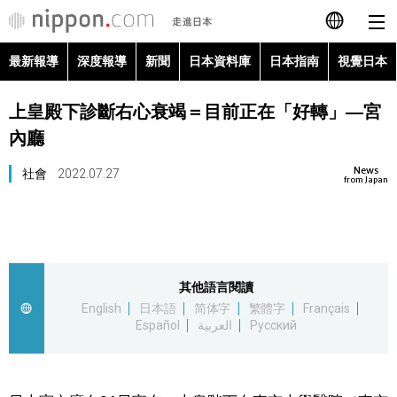
最新報導
深度報導
新聞
日本資料庫
日本指南
視覺日本
日本語
上皇殿下診斷右心衰竭＝目前正在「好轉」―宮
English
內廳
简体字
最新報導
News
社會
2022.07.27
from Japan
Français
深度報導
Español
新聞
其他語言閱讀
العربية
English
日本語
简体字
繁體字
Français
日本資料庫
Español
العربية
Русский
Русский
日本指南