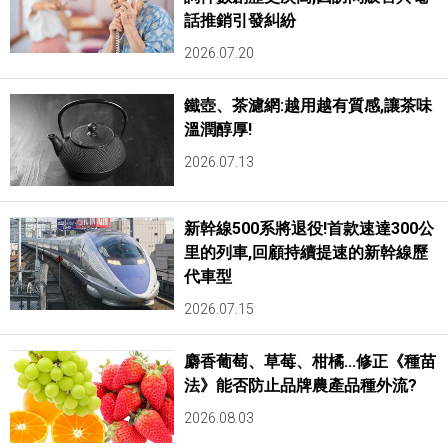
話推銷引發糾紛
2026.07.20
鐵壺、茶濾網:越用越有質感,讓茶味
溫潤醇厚!
2026.07.13
新幹線500系將退役!首款速達300公
里的列車,回顧持續提速的新幹線歷
代車型
2026.07.15
麝香葡萄、草莓、柑橘...修正《種苗
法》能否防止品牌農產品種外流?
2026.08.03