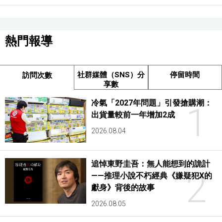
熱門報導
社群媒體（SNS）分
停留時間
訪問次數
享數
冷氣「2027年問題」引發搶購潮：
1
出貨量較前一年增加2成
2026.08.04
追悼東野圭吾：無人能想到的詭計
2
——推理小說不朽經典《嫌疑犯X的
獻身》背後的故事
2026.08.05