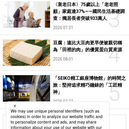
〈衰老日本〉75歲以上「老老照
3
顧」家庭達37%——國民生活基礎調
查：獨居長者突破933萬人
2026.07.31
豆腐：遠比大豆肉更早便被親切稱
4
為「田裡的肉」的優質蛋白質來源
2026.08.01
「SEIKO精工銀座博物館」的時間之
5
旅：堅持追求精巧鐘錶的「工匠精
神」
2026.07.27
更多