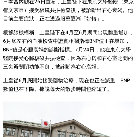
日本宮內廳在26日宣布，上皇陛下在東京大學醫院（東京
視覺日本
都文京區）接受核磁共振檢查後，被診斷出右心衰竭。他
目前主要症狀，正在透過服藥逐漸「好轉」。
臺灣香港
根據該機構稱，上皇陛下在4月至6月期間出現體重增加，
6月底左右的血液檢查中證實相關指標BNP值正在增加，
更多
BNP值是心臟衰竭的診斷指標。7月24日，他在東京大學
醫院接受心臟核磁共振檢查，因為右心房和右心室之間的
人物訪談
official SNS
三尖瓣關閉功能不良，被診斷為右心衰竭。
日本入門
上皇從6月底開始接受藥物治療，現在也正在減重，BNP
數值也在下降。據說每天的散步時間也縮短了。
政治外交
社會
財經