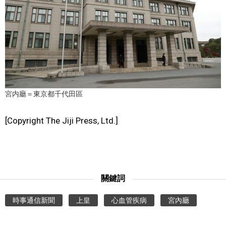
文化
科學技術
生活
宮内廳＝東京都千代田區
運動
[Copyright The Jiji Press, Ltd.]
娛樂
教育
關鍵詞
工作勞動
時事通信新聞
上皇
心血管疾病
宮內廳
家庭