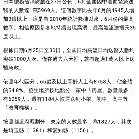
日本總務省消防廳在27日公佈，6月全國因中暑而緊急送
視覺日本
醫的人數達1萬5969人。這個數字比去年6月的4945人增
加3倍以上，這是自 2010年統計數據以來，6月份的最高
臺灣香港
數字。相信原因是各地持續出現高溫，最高氣溫達攝氏35
度以上。
更多
根據日期6月25日至30日，全國日均高溫日均送醫人數均
突破1000人次。僅在過去六天裡，就有超過1萬人以上送
人物訪談
official SNS
醫急救。
日本入門
依照年代區分，65歲及以上高齡人士有8758人，佔全體
的54.8%。發生場所按地點分，家中「房屋」數量最多，
政治外交
有6259人，還有1184人被運送到小學、初中、高中等
「教育機構」。
社會
按照都道府縣劃分，東京的人數最多，為1827人，其次
是埼玉縣（1381）和愛知縣（1156）。
財經