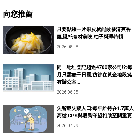
向您推薦
只要點綴一片果皮就能散發清爽香
氣,襯托食材美味:柚子料理特輯
2026.08.08
同一地址登記超過4700家公司!?:每
月只需數千日圓,彷彿在黃金地段擁
有辦公室...
2026.08.05
失智症失蹤人口:每年維持在1.7萬人
高檔,GPS與居民守望相助至關重要
2026.07.29