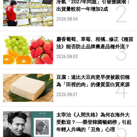
冷氣「2027年問題」引發搶購潮：
2
出貨量較前一年增加2成
2026.08.04
麝香葡萄、草莓、柑橘…修正《種苗
3
法》能否防止品牌農產品種外流？
2026.08.03
豆腐：遠比大豆肉更早便被親切稱
4
為「田裡的肉」的優質蛋白質來源
2026.08.01
太宰治《人間失格》為何在海外大
5
受歡迎？──榮登韓國暢銷榜，引起
年輕人共鳴的「丑角」心理