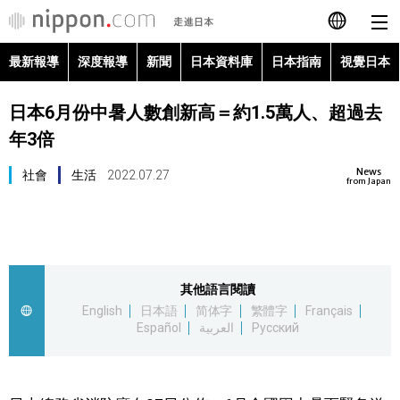
最新報導
深度報導
新聞
日本資料庫
日本指南
視覺日本
日本語
日本6月份中暑人數創新高＝約1.5萬人、超過去
English
年3倍
简体字
最新報導
News
社會
生活
2022.07.27
from Japan
Français
深度報導
Español
新聞
其他語言閱讀
العربية
English
日本語
简体字
繁體字
Français
日本資料庫
Español
العربية
Русский
Русский
日本指南