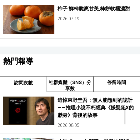
柿子:鮮柿脆爽甘美,柿餅軟糯濃甜
2026.07.19
熱門報導
社群媒體（SNS）分
停留時間
訪問次數
享數
追悼東野圭吾：無人能想到的詭計
1
——推理小說不朽經典《嫌疑犯X的
獻身》背後的故事
2026.08.05