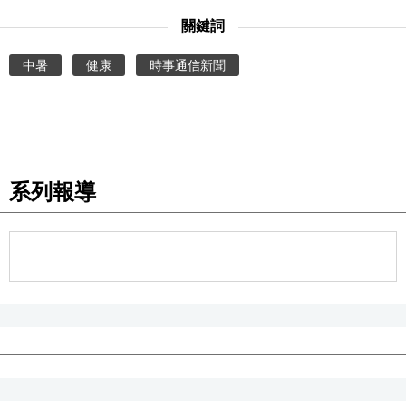
關鍵詞
醫療健康
中暑
健康
時事通信新聞
語言
東京
系列報導
編輯部通知