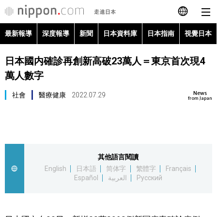
最新報導
深度報導
新聞
日本資料庫
日本指南
視覺日本
日本語
日本國内確診再創新高破23萬人＝東京首次現4
English
萬人數字
简体字
最新報導
News
社會
醫療健康
2022.07.29
from Japan
Français
深度報導
Español
新聞
其他語言閱讀
العربية
English
日本語
简体字
繁體字
Français
日本資料庫
Español
العربية
Русский
Русский
日本指南