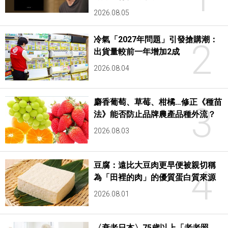
2026.08.05
冷氣「2027年問題」引發搶購潮：
2
出貨量較前一年增加2成
2026.08.04
麝香葡萄、草莓、柑橘…修正《種苗
3
法》能否防止品牌農產品種外流？
2026.08.03
豆腐：遠比大豆肉更早便被親切稱
4
為「田裡的肉」的優質蛋白質來源
2026.08.01
〈衰老日本〉75歲以上「老老照