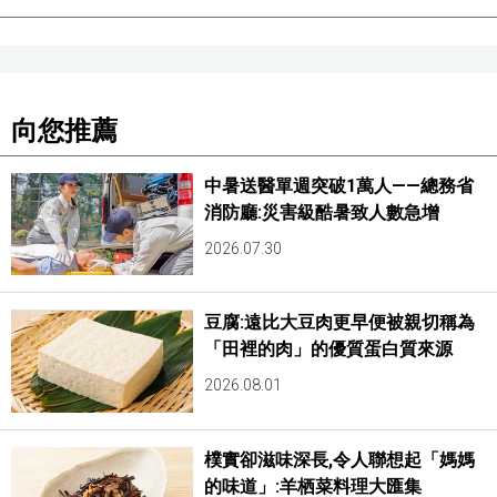
向您推薦
中暑送醫單週突破1萬人——總務省
消防廳:災害級酷暑致人數急增
2026.07.30
豆腐:遠比大豆肉更早便被親切稱為
「田裡的肉」的優質蛋白質來源
2026.08.01
樸實卻滋味深長,令人聯想起「媽媽
的味道」:羊栖菜料理大匯集