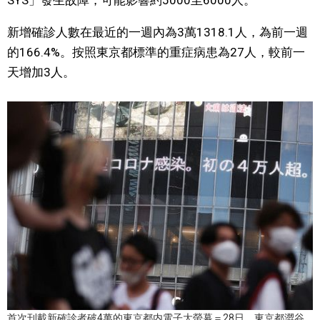
SYS」發生故障，可能影響約5000至6000人。
文化
新增確診人數在最近的一週內為3萬1318.1人，為前一週
的166.4%。按照東京都標準的重症病患為27人，較前一
科學技術
天增加3人。
生活
運動
娛樂
教育
工作勞動
家庭
首次刊載新確診者破4萬的東京都内電子大螢幕＝28日、東京都澀谷