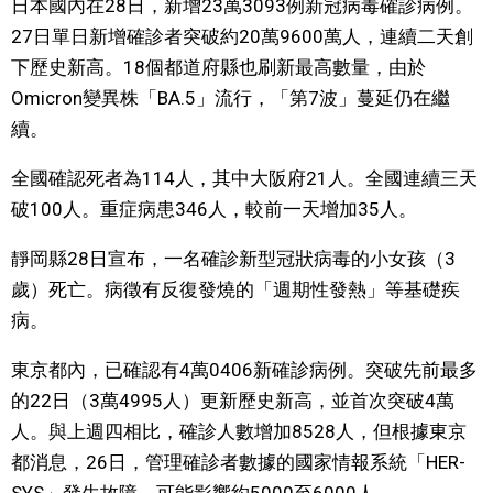
日本國內在28日，新增23萬3093例新冠病毒確診病例。
視覺日本
27日單日新增確診者突破約20萬9600萬人，連續二天創
下歷史新高。18個都道府縣也刷新最高數量，由於
臺灣香港
Omicron變異株「BA.5」流行，「第7波」蔓延仍在繼
續。
更多
全國確認死者為114人，其中大阪府21人。全國連續三天
破100人。重症病患346人，較前一天增加35人。
人物訪談
official SNS
靜岡縣28日宣布，一名確診新型冠狀病毒的小女孩（3
日本入門
歲）死亡。病徵有反復發燒的「週期性發熱」等基礎疾
病。
政治外交
東京都內，已確認有4萬0406新確診病例。突破先前最多
的22日（3萬4995人）更新歷史新高，並首次突破4萬
社會
人。與上週四相比，確診人數增加8528人，但根據東京
都消息，26日，管理確診者數據的國家情報系統「HER-
財經