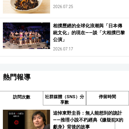
2026.07.25
相撲歷經的全球化浪潮與「日本傳
統文化」的現在——談「大相撲巴黎
公演」
2026.07.17
熱門報導
社群媒體（SNS）分
停留時間
訪問次數
享數
追悼東野圭吾：無人能想到的詭計
1
——推理小說不朽經典《嫌疑犯X的
獻身》背後的故事