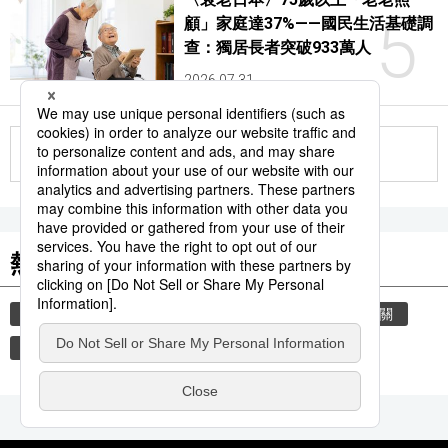
5
顧」家庭達37%——國民生活基礎調
查：獨居長者突破933萬人
2026.07.31
更多
熱門關鍵詞
教育
歷史
禮儀
禮貌
住宅
玄關
脫鞋
娛樂
臺灣
中國