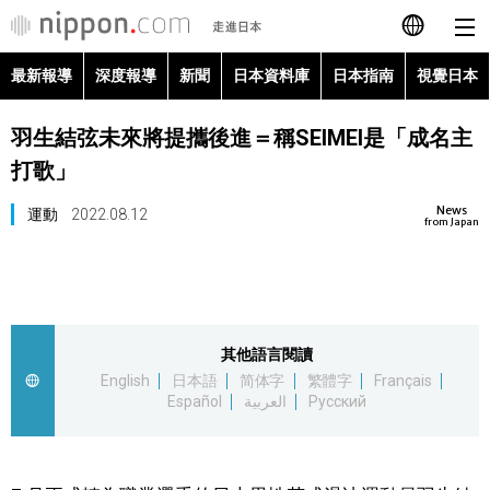
最新報導
深度報導
新聞
日本資料庫
日本指南
視覺日本
日本語
羽生結弦未來將提攜後進＝稱SEIMEI是「成名主
English
打歌」
简体字
最新報導
News
運動
2022.08.12
from Japan
Français
深度報導
Español
新聞
其他語言閱讀
العربية
English
日本語
简体字
繁體字
Français
日本資料庫
Español
العربية
Русский
Русский
日本指南