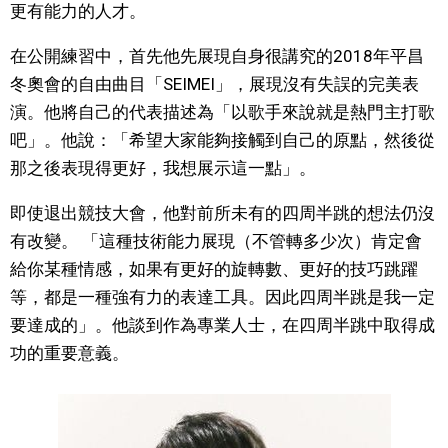
更有能力的人才。
文化
在公開練習中，首先他先展現自身很講究的2018年平昌
冬奧會的自由曲目「SEIMEI」，展現沒有失誤的完美表
科學技術
演。他將自己的代表描述為「以歌手來說就是熱門主打歌
吧」。他說：「希望大家能夠接觸到自己的原點，然後從
生活
那之後表現得更好，我想展示這一點」。
運動
即使退出競技大會，他對前所未有的四周半跳的想法仍沒
有改變。 「這種技術能力展現（不管轉多少次）肯定會
娛樂
給你某種情感，如果有更好的旋轉數、更好的技巧跳躍
等，都是一種強有力的表達工具。因此四周半跳是我一定
教育
要達成的」。他談到作為專業人士，在四周半跳中取得成
功的重要意義。
工作勞動
家庭