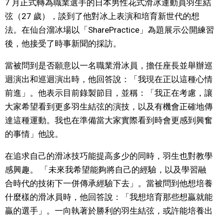
7 月正式轉為職業選手的日本男性花式滑冰運動員羽生結
視覺日本
弦（27 歲），談到了他對冰上表演和培育新世代的想
法。在仙台溜冰場以「SharePractice」為題展示公開練習
臺灣香港
後，他接受了時事新聞的採訪。
當被問到是否願意以一名職業滑冰員，擔任座長並舉辦巡
更多
迴演出和巡迴演出時，他回答說：「我現在正以這種心情
前進」。他表示目前錄製節目，並稱：「我正在考慮，讓
人物訪談
official SNS
大家希望看到更多羽生結弦的演技，以及有機會正確地傳
達這種運動。我也在準備當大家實際看到時會更感到興奮
日本入門
的事情」他說。
政治外交
在追求自己的滑冰技巧能提高多少的同時，羽生也對教學
感興趣。 「未來我希望能夠將自己的經驗，以及學習融
社會
合時代的技術下一併傳承經驗下去」。當被問到他想培養
什麼樣的滑冰員時，他回答說：「我想培育那些想贏就能
財經
贏的選手」。一向執著於勝利的羽生結弦，或許能培養出