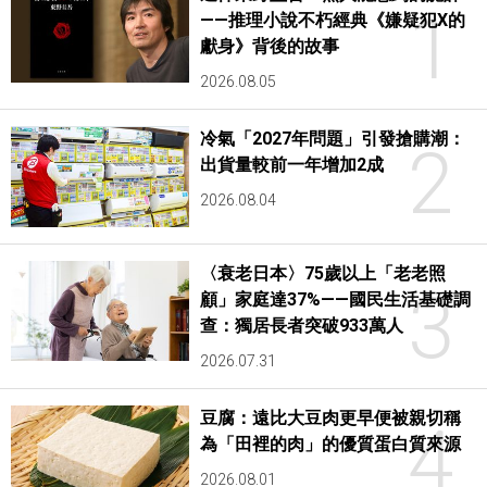
1
——推理小說不朽經典《嫌疑犯X的
獻身》背後的故事
2026.08.05
冷氣「2027年問題」引發搶購潮：
2
出貨量較前一年增加2成
2026.08.04
〈衰老日本〉75歲以上「老老照
3
顧」家庭達37%——國民生活基礎調
查：獨居長者突破933萬人
2026.07.31
豆腐：遠比大豆肉更早便被親切稱
4
為「田裡的肉」的優質蛋白質來源
2026.08.01