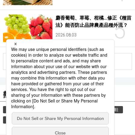
麝香葡萄、草莓、柑橘…修正《種苗
5
法》能否防止品牌農產品種外流？
2026.08.03
更多
熱門關鍵詞
教育
禮儀
禮貌
住宅
玄關
脫鞋
時事通信新聞
觀光旅遊
中國
品牌