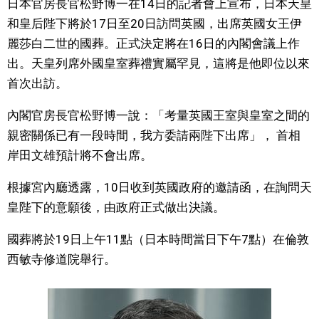
日本官房長官松野博一在14日的記者會上宣布，日本天皇
視覺日本
和皇后陛下將於17日至20日訪問英國，出席英國女王伊
麗莎白二世的國葬。正式決定將在16日的內閣會議上作
臺灣香港
出。天皇列席外國皇室葬禮實屬罕見，這將是他即位以來
首次出訪。
更多
內閣官房長官松野博一說：「考量英國王室與皇室之間的
親密關係已有一段時間，我方委請兩陛下出席」， 首相
人物訪談
official SNS
岸田文雄預計將不會出席。
日本入門
根據宮內廳透露，10日收到英國政府的邀請函，在詢問天
皇陛下的意願後，由政府正式做出決議。
政治外交
國葬將於19日上午11點（日本時間當日下午7點）在倫敦
西敏寺修道院舉行。
社會
財經