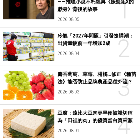
1
——推理小說不朽經典《嫌疑犯X的
獻身》背後的故事
2026.08.05
冷氣「2027年問題」引發搶購潮：
2
出貨量較前一年增加2成
2026.08.04
麝香葡萄、草莓、柑橘…修正《種苗
3
法》能否防止品牌農產品種外流？
2026.08.03
豆腐：遠比大豆肉更早便被親切稱
4
為「田裡的肉」的優質蛋白質來源
2026.08.01