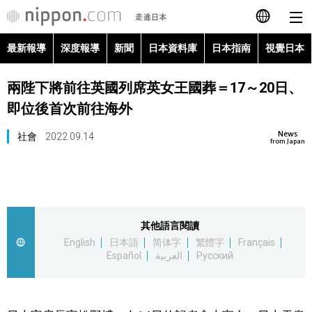
最新報導
深度報導
新聞
日本資料庫
日本指南
視覺日本
日本語
兩陛下將前往英國列席英女王國葬＝17～20日、
English
即位後首次前往海外
简体字
最新報導
News
社會
2022.09.14
from Japan
Français
深度報導
Español
新聞
其他語言閱讀
العربية
English
日本語
简体字
繁體字
Français
日本資料庫
Español
العربية
Русский
Русский
日本指南