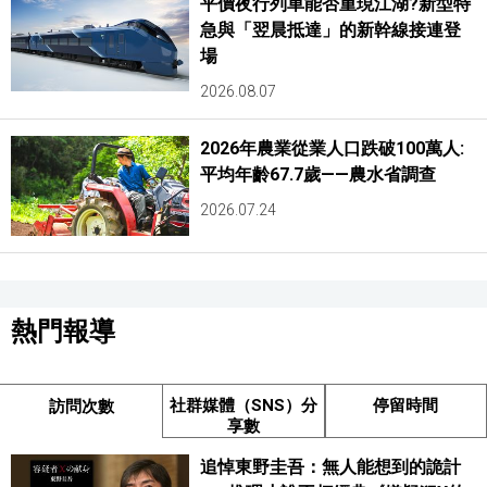
平價夜行列車能否重現江湖?新型特
急與「翌晨抵達」的新幹線接連登
場
2026.08.07
2026年農業從業人口跌破100萬人:
平均年齡67.7歲——農水省調查
2026.07.24
熱門報導
社群媒體（SNS）分
停留時間
訪問次數
享數
追悼東野圭吾：無人能想到的詭計