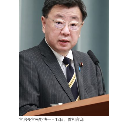
文化
科學技術
生活
運動
娛樂
教育
工作勞動
官房長官松野博一＝12日、首相官邸
家庭