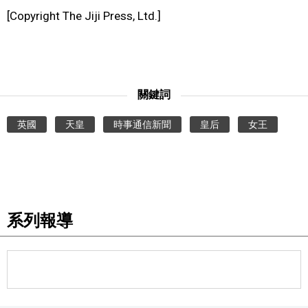
[Copyright The Jiji Press, Ltd.]
醫療健康
語言
關鍵詞
東京
英國
天皇
時事通信新聞
皇后
女王
編輯部通知
系列報導