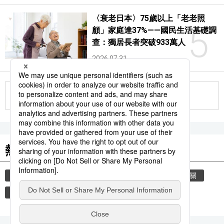
〈衰老日本〉75歲以上「老老照
5
顧」家庭達37%——國民生活基礎調
查：獨居長者突破933萬人
2026.07.31
更多
熱門關鍵詞
教育
歷史
禮儀
禮貌
住宅
玄關
脫鞋
娛樂
臺灣
中國