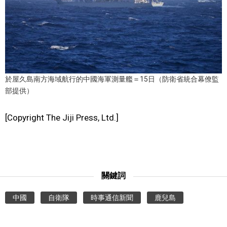
文化
科學技術
生活
於屋久島南方海域航行的中國海軍測量艦＝15日（防衛省統合幕僚監
部提供）
運動
[Copyright The Jiji Press, Ltd.]
娛樂
教育
關鍵詞
工作勞動
中國
自衛隊
時事通信新聞
鹿兒島
家庭