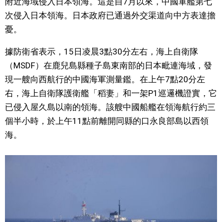
附近海域侵入日本領海。這是自7月以來，中國軍艦第七
視覺日本
次侵入日本領海。日本政府已通過外交渠道向中方表達擔
憂。
臺灣香港
據防衛省表示，15日凌晨3點30分左右，海上自衛隊
（MSDF）在鹿兒島縣種子島東南部的日本毗連海域，發
更多
現一艘向西航行的中國海軍測量鑑。在上午7點20分左
右，海上自衛隊護衛艦「稻妻」和一架P1巡邏機證實，它
人物訪談
official SNS
已侵入屋久島以南的領海。該艘中國船艦在領海航行約三
個半小時，於上午11點前離開同縣的口永良部島以西領
日本入門
海。
政治外交
社會
財經