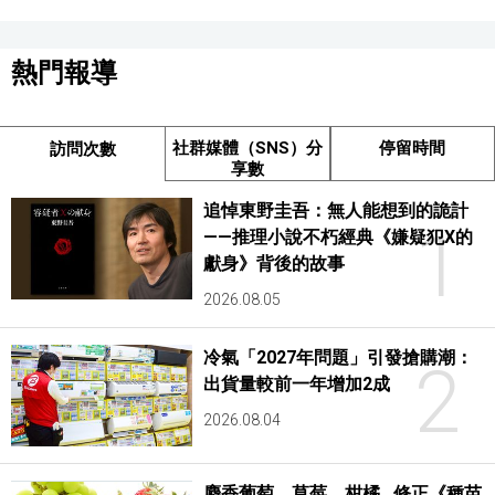
熱門報導
社群媒體（SNS）分
停留時間
訪問次數
享數
追悼東野圭吾：無人能想到的詭計
1
——推理小說不朽經典《嫌疑犯X的
獻身》背後的故事
2026.08.05
冷氣「2027年問題」引發搶購潮：
2
出貨量較前一年增加2成
2026.08.04
麝香葡萄、草莓、柑橘…修正《種苗