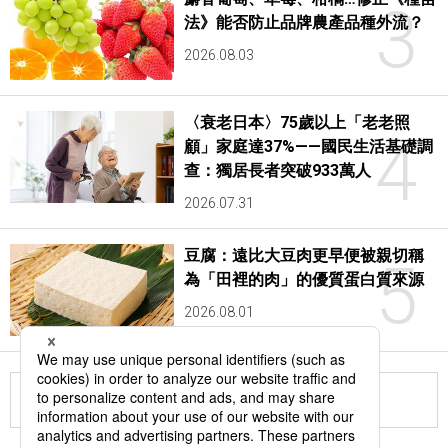
3
法》能否防止品牌農產品種外流？
2026.08.03
〈衰老日本〉75歲以上「老老照
4
顧」家庭達37%——國民生活基礎調
查：獨居長者突破933萬人
2026.07.31
豆腐：遠比大豆肉更早便被親切稱
5
為「田裡的肉」的優質蛋白質來源
2026.08.01
更多