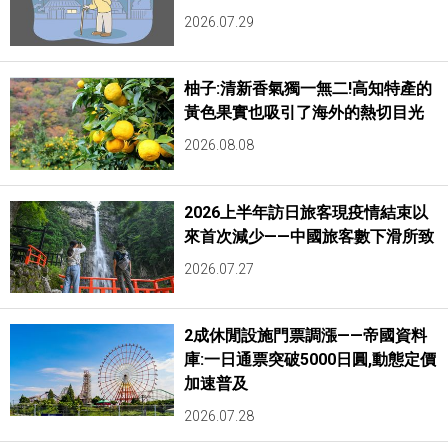
2026.07.29
柚子:清新香氣獨一無二!高知特產的
黃色果實也吸引了海外的熱切目光
2026.08.08
2026上半年訪日旅客現疫情結束以
來首次減少——中國旅客數下滑所致
2026.07.27
2成休閒設施門票調漲——帝國資料
庫:一日通票突破5000日圓,動態定價
加速普及
2026.07.28