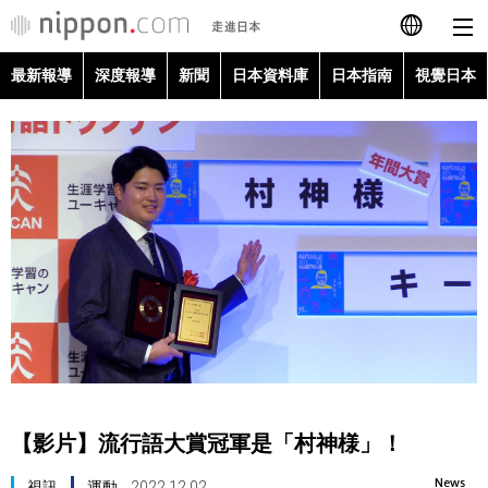
最新報導
深度報導
新聞
日本資料庫
日本指南
視覺日本
日本語
English
简体字
最新報導
Français
深度報導
Español
新聞
العربية
日本資料庫
Русский
【影片】流行語大賞冠軍是「村神様」！
日本指南
News
視訊
運動
2022.12.02