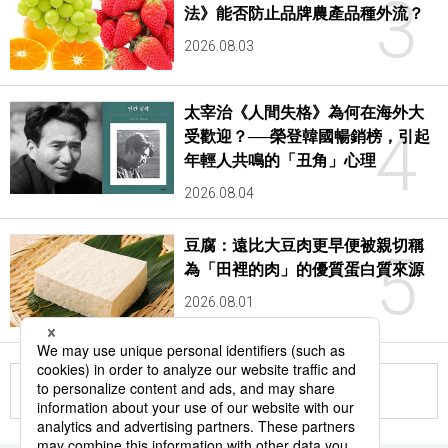
3
法》能否防止品牌農產品種外流？
2026.08.03
太宰治《人間失格》為何在海外大
4
受歡迎？──榮登韓國暢銷榜，引起
年輕人共鳴的「丑角」心理
2026.08.04
豆腐：遠比大豆肉更早便被親切稱
5
為「田裡的肉」的優質蛋白質來源
2026.08.01
更多