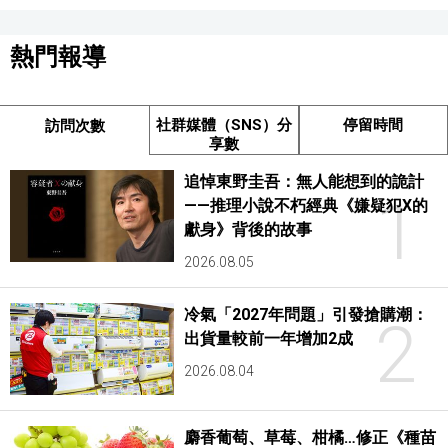
熱門報導
社群媒體（SNS）分
停留時間
訪問次數
享數
追悼東野圭吾：無人能想到的詭計
1
——推理小說不朽經典《嫌疑犯X的
獻身》背後的故事
2026.08.05
冷氣「2027年問題」引發搶購潮：
2
出貨量較前一年增加2成
2026.08.04
麝香葡萄、草莓、柑橘…修正《種苗