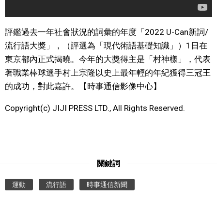
文化
評鑑過去一年社會狀況的詞彙的年度「2022 U-Can新詞/
流行語大獎」，（評選為「現代術語基礎知識」）1日在
科學技術
東京都內正式揭曉。今年的大獎得主是「村神樣」，代表
著職業棒球選手村上宗隆以史上最年輕的年紀獲得三冠王
生活
的成功，對此嘉許。【時事通信影像中心】
運動
Copyright(c) JIJI PRESS LTD., All Rights Reserved.
娛樂
教育
關鍵詞
工作勞動
運動
流行語
時事通信新聞
家庭