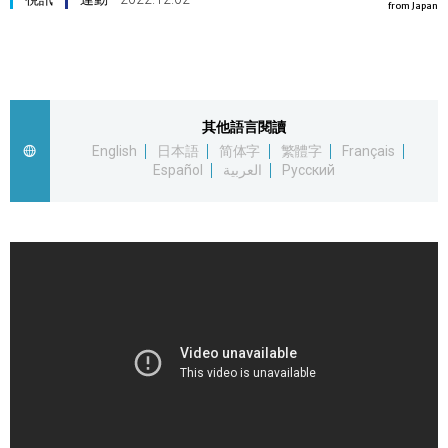
from Japan
視覺日本
臺灣香港
其他語言閱讀
更多
English
日本語
简体字
繁體字
Français
Español
العربية
Русский
人物訪談
official SNS
日本入門
政治外交
社會
財經