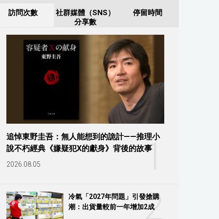
訪問次數
社群媒體（SNS）
停留時間
分享數
追悼東野圭吾：無人能想到的詭計——推理小
1
說不朽經典《嫌疑犯X的獻身》背後的故事
2026.08.05
2
冷氣「2027年問題」引發搶購
潮：出貨量較前一年增加2成