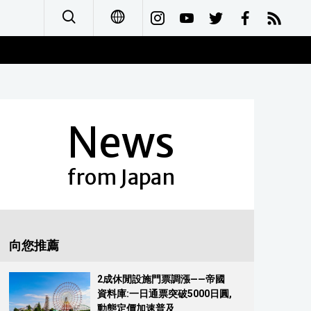
日本語
English
News
简体字
Français
from Japan
Español
العربية
向您推薦
Русский
2成休閒設施門票調漲——帝國
資料庫:一日通票突破5000日圓,
動態定價加速普及