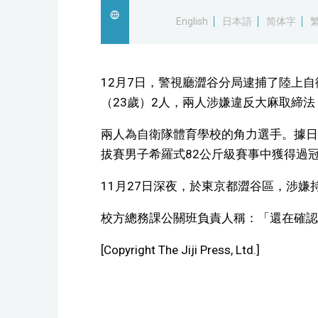
English
日本語
简体字
12月7日，警視廳澀谷分局逮捕了陸上
（23歲）2人，兩人涉嫌違反大麻取締
兩人為自衛隊體育學校的角力選手。據日
拔賽男子希羅式82公斤級賽事中獲得過
11月27日深夜，於東京都澀谷區，涉
校方總務課公關班負責人稱：「還在確認
[Copyright The Jiji Press, Ltd.]