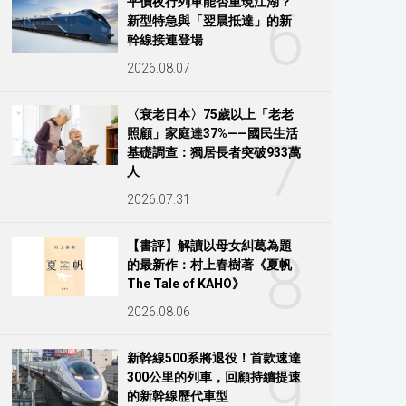
平價夜行列車能否重現江湖？
6
新型特急與「翌晨抵達」的新
幹線接連登場
2026.08.07
〈衰老日本〉75歲以上「老老
照顧」家庭達37%——國民生活
7
基礎調查：獨居長者突破933萬
人
2026.07.31
【書評】解讀以母女糾葛為題
8
的最新作：村上春樹著《夏帆
The Tale of KAHO》
2026.08.06
新幹線500系將退役！首款速達
9
300公里的列車，回顧持續提速
的新幹線歷代車型