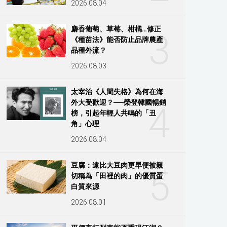
2026.08.04
麝香葡萄、草莓、柑橘…修正
3
《種苗法》能否防止品牌農產
品種外流？
2026.08.03
太宰治《人間失格》為何在海
外大受歡迎？──榮登韓國暢銷
4
榜，引起年輕人共鳴的「丑
角」心理
2026.08.04
豆腐：遠比大豆肉更早便被親
5
切稱為「田裡的肉」的優質蛋
白質來源
2026.08.01