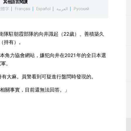
其他語言閱讀
生活
繁體字
Français
Español
العربية
Русский
運動
自衛隊駐朝霞部隊的向井識起（22歲）、善積築久
東京
法（持有）。
編輯部通知
本角力協會網站，嫌犯向井在2021年的全日本選
冠軍。
嫌持有大麻。員警看到可疑進行盤問時發現的。
相關事實，目前還無法回答。」