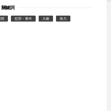
關鍵詞
新聞
犯罪・事件
大麻
角力