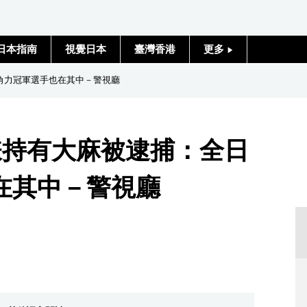
日本指南
視覺日本
臺灣香港
更多
人物訪談
角力冠軍選手也在其中－警視廳
日本入門
嫌持有大麻被逮捕：全日
政治外交
在其中－警視廳
社會
財經
文化
科學技術