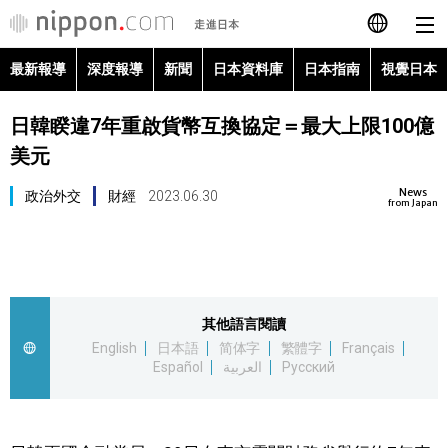
最新報導
深度報導
新聞
日本資料庫
日本指南
視覺日本
日本語
日韓睽違7年重啟貨幣互換協定＝最大上限100億
English
美元
简体字
最新報導
News
政治外交
財經
2023.06.30
from Japan
Français
深度報導
Español
新聞
其他語言閱讀
العربية
English
日本語
简体字
繁體字
Français
日本資料庫
Español
العربية
Русский
Русский
日本指南