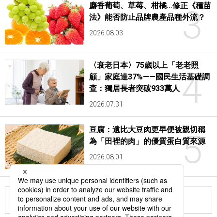
麝香葡萄、草莓、柑橘…修正《種苗
3
法》能否防止品牌農產品種外流？
2026.08.03
〈衰老日本〉75歲以上「老老照
4
顧」家庭達37%——國民生活基礎調
查：獨居長者突破933萬人
2026.07.31
豆腐：遠比大豆肉更早便被親切稱
5
為「田裡的肉」的優質蛋白質來源
2026.08.01
更多