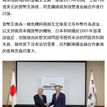
為加強區域內的金融安全網，恢復2015年到期、上限100
億美元的貨幣互換後，同意繼續就加強雙邊金融合作進行
文化
討論。
科學技術
貨幣互換為一種危機時期相互交換美元等外幣作為資金，
以支持購買本國貨幣的機制。日本和韓國於2001年簽署
生活
該協定，但隨後由於慰安婦問題等懸而未決的問題而到期
失效。雖然當下沒有迫切需要，但判斷兩國金融合作象徵
運動
的復興意義仍重大。
娛樂
教育
工作勞動
家庭