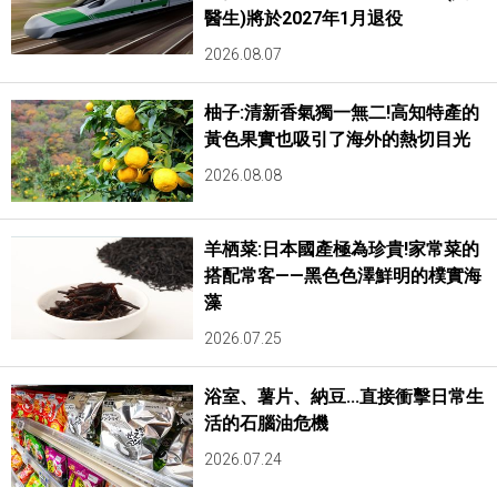
醫生)將於2027年1月退役
2026.08.07
柚子:清新香氣獨一無二!高知特產的
黃色果實也吸引了海外的熱切目光
2026.08.08
羊栖菜:日本國產極為珍貴!家常菜的
搭配常客——黑色色澤鮮明的樸實海
藻
2026.07.25
浴室、薯片、納豆...直接衝擊日常生
活的石腦油危機
2026.07.24