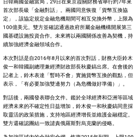
日韓兩國金融當局，29日在東京霞關財務省舉行約7年來
視覺日本
首次部長級「金融對話」。兩國同意恢復「貨幣互換協
定」，該協定規定金融危機期間可相互兌換外幣，上限為
臺灣香港
100億美元。雙方並確認通過政府所屬金融機構開展第三
國基礎設施投資合作。未來將以兩國關係改善為契機，持
更多
續加強經濟金融領域合作。
本次對話是自2016年8月以來的首次對話，財務大臣鈴木
人物訪談
official SNS
俊一和韓國副總理兼經濟財政部長秋慶鎬出席。在會後的
記者上，鈴木表達「暫時不會」實施貨幣互換的觀點，但
日本入門
表示，「有必要加強雙邊努力（為危機做好準備）」。
政治外交
對話後，兩國發表聯合文件。鑑於全球經濟和亞洲等區域
經濟未來的不確定性日益增加，鈴木俊一和秋慶鎬同意採
社會
取靈活的政策措施，支持地區經濟增長並維護金融穩定。
雙方還確認團結一致譴責俄羅斯對烏克蘭的侵略。
財經