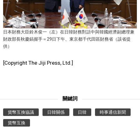
醫療健康
語言
日本財務大臣鈴木俊一（左）在日韓財務對話中與韓國經濟副總理兼
財政部長秋慶鎬握手＝29日下午、東京都千代田區財務省（該省提
供）
東京
[Copyright The Jiji Press, Ltd.]
編輯部通知
關鍵詞
貨幣互換協議
日韓關係
日韓
時事通信新聞
貨幣互換