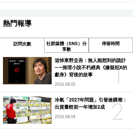
熱門報導
社群媒體（SNS）分
停留時間
訪問次數
享數
追悼東野圭吾：無人能想到的詭計
1
——推理小說不朽經典《嫌疑犯X的
獻身》背後的故事
2026.08.05
冷氣「2027年問題」引發搶購潮：
2
出貨量較前一年增加2成
2026.08.04