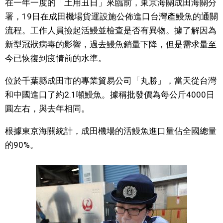
在一年一度的「土用丑日」來臨前，東京海關成田海關分
視覺日本
署，19日在成田機場貨運設施公佈進口台灣產鰻魚的通關
流程。工作人員撿起活鰻並檢查是否有異物。據了解因為
臺灣香港
新型冠狀病毒的影響，過去鰻魚銷量下降，但是需求量至
今已恢復到疫情前的水準。
更多
位於千葉縣成田市的專業貿易公司「丸勝」，當天從台灣
和中國進口了約2.1噸鰻魚。據稱批發價為每公斤4000日
人物訪談
official SNS
圓左右，與去年相同。
日本入門
根據東京海關統計，成田機場的活鰻魚進口量佔全國總量
的90%。
政治外交
社會
財經