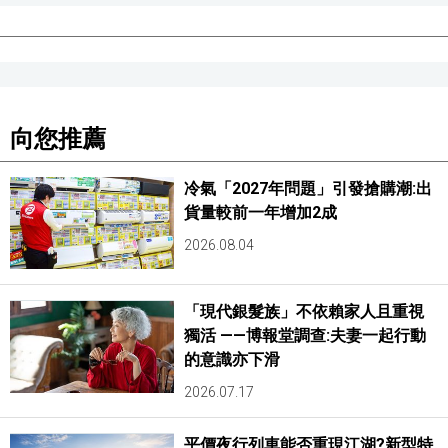
向您推薦
冷氣「2027年問題」引發搶購潮:出
貨量較前一年增加2成
2026.08.04
「現代銀髮族」不依賴家人且重視
獨活 ——博報堂調查:夫妻一起行動
的意識亦下滑
2026.07.17
平價夜行列車能否重現江湖?新型特