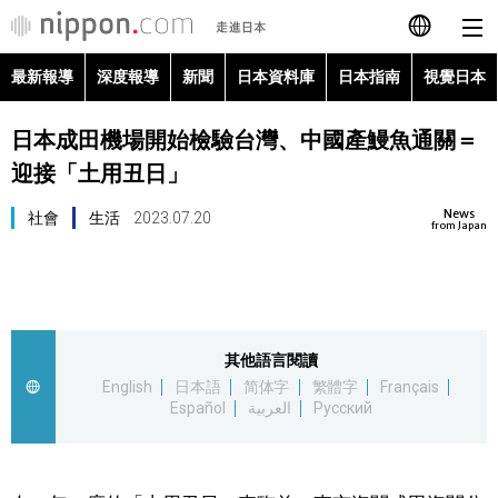
最新報導
深度報導
新聞
日本資料庫
日本指南
視覺日本
日本語
日本成田機場開始檢驗台灣、中國產鰻魚通關＝
English
迎接「土用丑日」
简体字
最新報導
News
社會
生活
2023.07.20
from Japan
Français
深度報導
Español
新聞
其他語言閱讀
العربية
English
日本語
简体字
繁體字
Français
日本資料庫
Español
العربية
Русский
Русский
日本指南