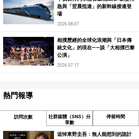
急與「翌晨抵達」的新幹線接連登
場
2026.08.07
相撲歷經的全球化浪潮與「日本傳
統文化」的現在——談「大相撲巴黎
公演」
2026.07.17
熱門報導
社群媒體（SNS）分
停留時間
訪問次數
享數
追悼東野圭吾：無人能想到的詭計