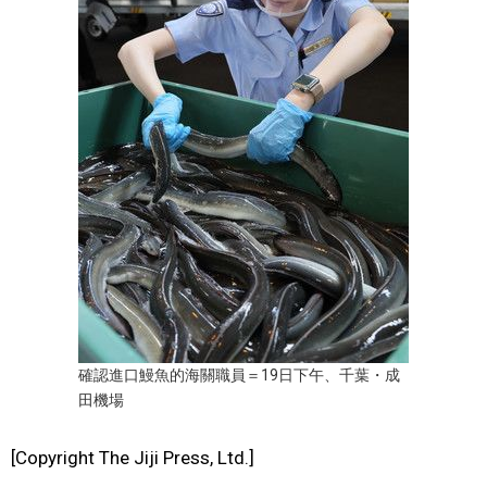
文化
科學技術
生活
運動
娛樂
教育
確認進口鰻魚的海關職員＝19日下午、千葉・成
田機場
工作勞動
[Copyright The Jiji Press, Ltd.]
家庭