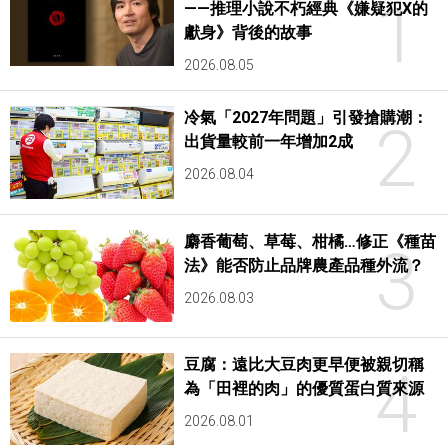
1
——推理小說不朽經典《嫌疑犯X的
獻身》背後的故事
2026.08.05
冷氣「2027年問題」引發搶購潮：
2
出貨量較前一年增加2成
2026.08.04
麝香葡萄、草莓、柑橘…修正《種苗
3
法》能否防止品牌農產品種外流？
2026.08.03
豆腐：遠比大豆肉更早便被親切稱
4
為「田裡的肉」的優質蛋白質來源
2026.08.01