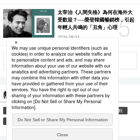
太宰治《人間失格》為何在海外大
5
受歡迎？──榮登韓國暢銷榜，引起
年輕人共鳴的「丑角」心理
2026.08.04
更多
熱門關鍵詞
教育
禮儀
禮貌
住宅
玄關
脫鞋
時尚
歷史
katana
ninja