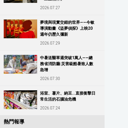
2026.07.27
夢境與現實交錯的世界——今敏
導演動畫《盜夢偵探》上映20
週年仍歷久彌新
2026.07.29
中暑送醫單週突破1萬人——總
務省消防廳:災害級酷暑致人數
急增
2026.07.30
浴室、薯片、納豆...直接衝擊日
常生活的石腦油危機
2026.07.24
熱門報導