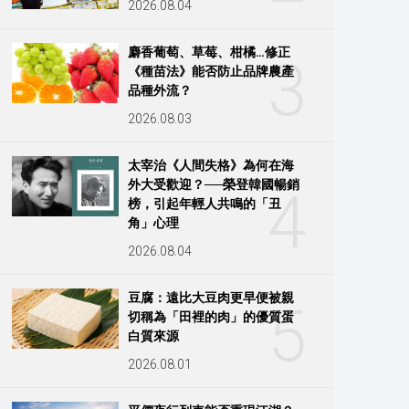
2026.08.04
麝香葡萄、草莓、柑橘…修正
3
《種苗法》能否防止品牌農產
品種外流？
2026.08.03
太宰治《人間失格》為何在海
外大受歡迎？──榮登韓國暢銷
4
榜，引起年輕人共鳴的「丑
角」心理
2026.08.04
豆腐：遠比大豆肉更早便被親
5
切稱為「田裡的肉」的優質蛋
白質來源
2026.08.01