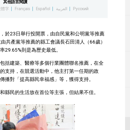
其他語言閱讀
生活
繁體字
Français
Español
العربية
Русский
運動
，於23日舉行投開票，由自民黨和公明黨等推薦
東京
敗由共產黨等推薦的縣工會議長石田清人（66歲）
29.65%則是為歷史最低。
編輯部通知
包括建築、醫療等多個行業團體聯名推薦，在全
的支持，在競選活動中，他主打第一任期的政
傳播對「提高縣民幸福感」等，獲得支持。
和縣民的生活放在首位等主張，但結果不佳。