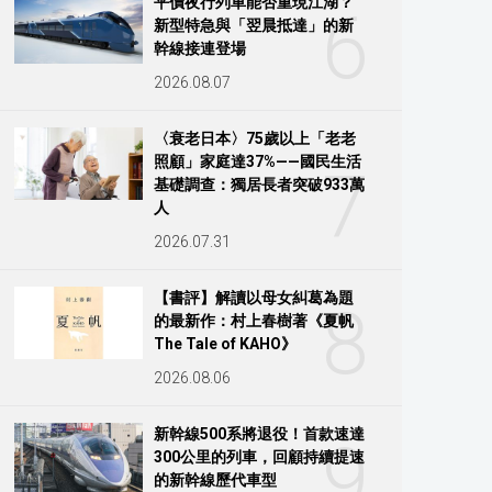
平價夜行列車能否重現江湖？
6
新型特急與「翌晨抵達」的新
幹線接連登場
2026.08.07
〈衰老日本〉75歲以上「老老
照顧」家庭達37%——國民生活
7
基礎調查：獨居長者突破933萬
人
2026.07.31
【書評】解讀以母女糾葛為題
8
的最新作：村上春樹著《夏帆
The Tale of KAHO》
2026.08.06
新幹線500系將退役！首款速達
9
300公里的列車，回顧持續提速
的新幹線歷代車型