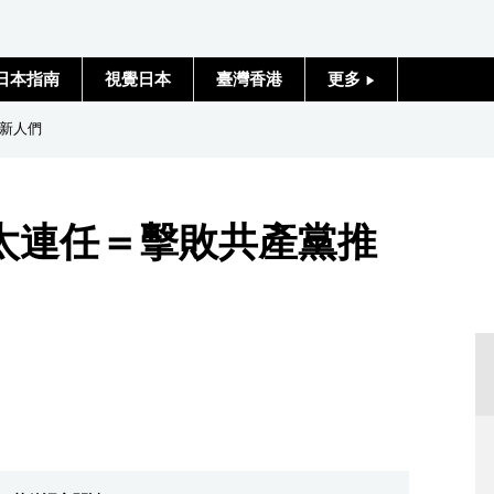
日本指南
視覺日本
臺灣香港
更多
人物訪談
新人們
日本入門
太連任＝擊敗共產黨推
政治外交
社會
財經
文化
科學技術