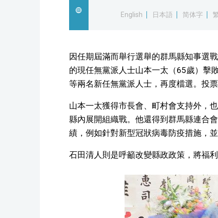
English
日本語
简体字
因任期屆滿而舉行選舉的群馬縣知事選戰
的現任無黨派人士山本一太（65歲）擊
等兩名新任無黨派人士，再度檔選。投票率
山本一太獲得市長會、町村會支持外，也
縣內展開組織戰。他還得到群馬縣連合會
績，例如針對新型冠狀病毒防疫措施，並
石田清人則是呼籲改變縣政政策，將福利