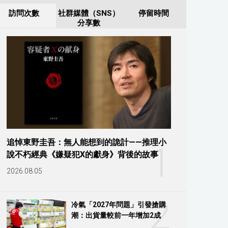
訪問次數
社群媒體（SNS）
停留時間
分享數
追悼東野圭吾：無人能想到的詭計——推理小
1
說不朽經典《嫌疑犯X的獻身》背後的故事
2026.08.05
2
冷氣「2027年問題」引發搶購
潮：出貨量較前一年增加2成