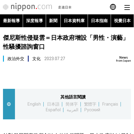
最新報導
深度報導
新聞
日本資料庫
日本指南
視覺日本
日本語
傑尼斯性侵疑雲＝日本政府增設「男性・演藝」
English
性騷擾諮詢窗口
简体字
最新報導
News
政治外交
文化
2023.07.27
from Japan
Français
深度報導
Español
新聞
其他語言閱讀
العربية
English
日本語
简体字
繁體字
Français
日本資料庫
Español
العربية
Русский
Русский
日本指南