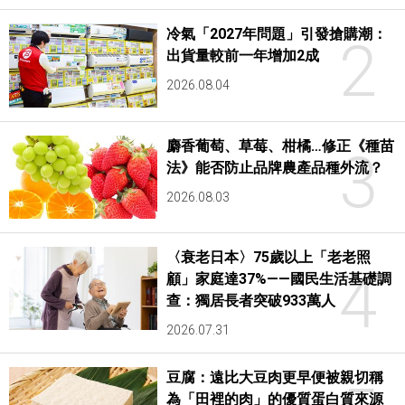
冷氣「2027年問題」引發搶購潮：
2
出貨量較前一年增加2成
2026.08.04
麝香葡萄、草莓、柑橘…修正《種苗
3
法》能否防止品牌農產品種外流？
2026.08.03
〈衰老日本〉75歲以上「老老照
4
顧」家庭達37%——國民生活基礎調
查：獨居長者突破933萬人
2026.07.31
豆腐：遠比大豆肉更早便被親切稱
為「田裡的肉」的優質蛋白質來源