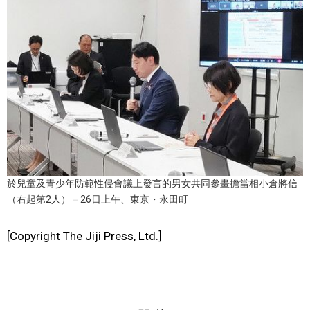
文化
科學技術
生活
運動
娛樂
於兒童及青少年防範性侵會議上發言的男女共同參畫擔當相小倉將信
（右起第2人）＝26日上午、東京・永田町
教育
[Copyright The Jiji Press, Ltd.]
工作勞動
家庭