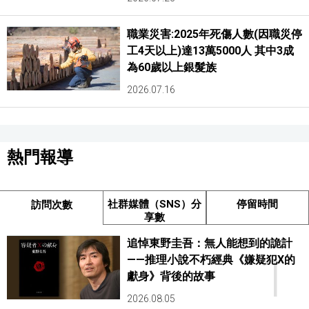
職業災害:2025年死傷人數(因職災停
工4天以上)達13萬5000人 其中3成
為60歲以上銀髮族
2026.07.16
熱門報導
社群媒體（SNS）分
停留時間
訪問次數
享數
追悼東野圭吾：無人能想到的詭計
1
——推理小說不朽經典《嫌疑犯X的
獻身》背後的故事
2026.08.05