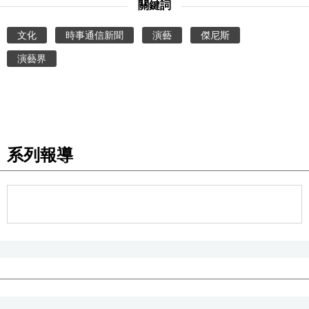
關鍵詞
醫療健康
文化
時事通信新聞
演藝
傑尼斯
演藝界
語言
東京
編輯部通知
系列報導