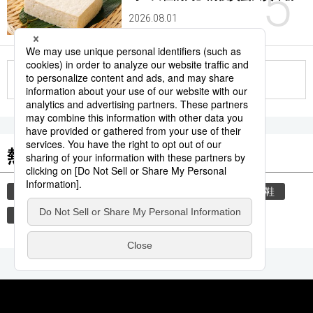
5
2026.08.01
更多
熱門關鍵詞
教育
禮儀
住宅
禮貌
玄關
脫鞋
觀光旅遊
時事通信新聞
歷史
飲食