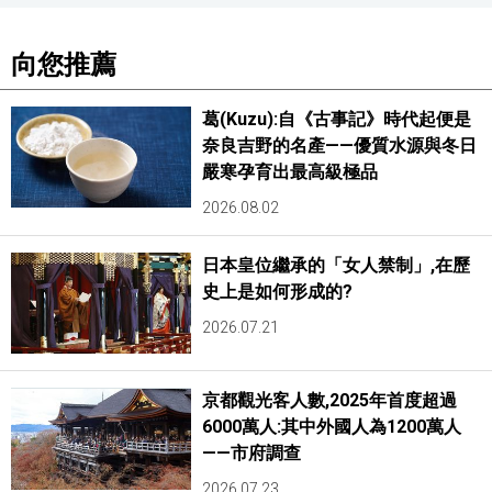
向您推薦
葛(Kuzu):自《古事記》時代起便是
奈良吉野的名產——優質水源與冬日
嚴寒孕育出最高級極品
2026.08.02
日本皇位繼承的「女人禁制」,在歷
史上是如何形成的?
2026.07.21
京都觀光客人數,2025年首度超過
6000萬人:其中外國人為1200萬人
——市府調查
2026.07.23