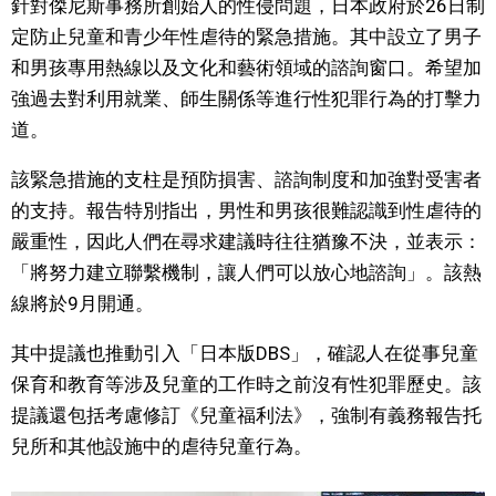
針對傑尼斯事務所創始人的性侵問題，日本政府於26日制
視覺日本
定防止兒童和青少年性虐待的緊急措施。其中設立了男子
和男孩專用熱線以及文化和藝術領域的諮詢窗口。希望加
臺灣香港
強過去對利用就業、師生關係等進行性犯罪行為的打擊力
道。
更多
該緊急措施的支柱是預防損害、諮詢制度和加強對受害者
的支持。報告特別指出，男性和男孩很難認識到性虐待的
人物訪談
official SNS
嚴重性，因此人們在尋求建議時往往猶豫不決，並表示：
「將努力建立聯繫機制，讓人們可以放心地諮詢」。該熱
日本入門
線將於9月開通。
政治外交
其中提議也推動引入「日本版DBS」，確認人在從事兒童
保育和教育等涉及兒童的工作時之前沒有性犯罪歷史。該
社會
提議還包括考慮修訂《兒童福利法》，強制有義務報告托
兒所和​​其他設施中的虐待兒童行為。
財經