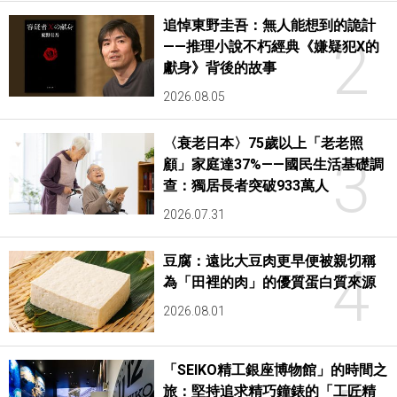
追悼東野圭吾：無人能想到的詭計
2
——推理小說不朽經典《嫌疑犯X的
獻身》背後的故事
2026.08.05
〈衰老日本〉75歲以上「老老照
3
顧」家庭達37%——國民生活基礎調
查：獨居長者突破933萬人
2026.07.31
豆腐：遠比大豆肉更早便被親切稱
4
為「田裡的肉」的優質蛋白質來源
2026.08.01
「SEIKO精工銀座博物館」的時間之
旅：堅持追求精巧鐘錶的「工匠精