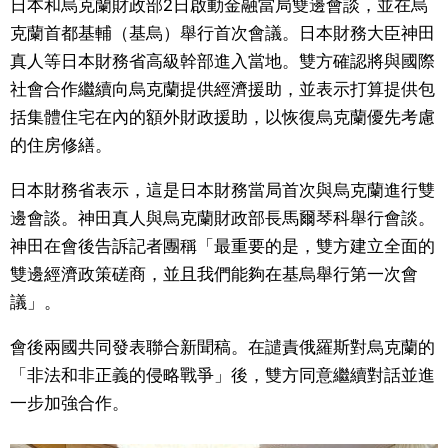
日本和烏克蘭財政部2日啟動金融當局雙邊會談，並在烏
視覺日本
克蘭首都基輔（基烏）舉行首次會議。日本財務大臣神田
真人等日本財務省高級幹部進入當地。雙方確認將與國際
臺灣香港
社會合作繼續向烏克蘭提供經濟援助，並表示打算提供包
括集體住宅在內的額外財政援助，以恢復烏克蘭優先考慮
更多
的住房修繕。
日本財務省表示，這是日本財務當局首次與烏克蘭進行雙
人物訪談
official SNS
邊會談。神田真人與烏克蘭財政部長馬爾琴科舉行會談。
神田在會後告訴記者團稱「最重要的是，雙方建立全面的
日本入門
雙邊經濟政策磋商，並且我們能夠在基烏舉行第一次會
議」。
政治外交
會後兩國共同發表聯合新聞稿。在譴責俄羅斯對烏克蘭的
社會
「非法和非正義的侵略戰爭」後，雙方同意繼續對話並進
一步加強合作。
財經