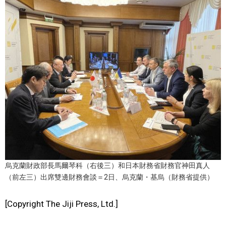
文化
科學技術
生活
運動
娛樂
教育
烏克蘭財政部長馬爾琴科（右後三）和日本財務省財務官神田真人
（前左三）出席雙邊財務會談＝2日、烏克蘭・基烏（財務省提供）
工作勞動
[Copyright The Jiji Press, Ltd.]
家庭