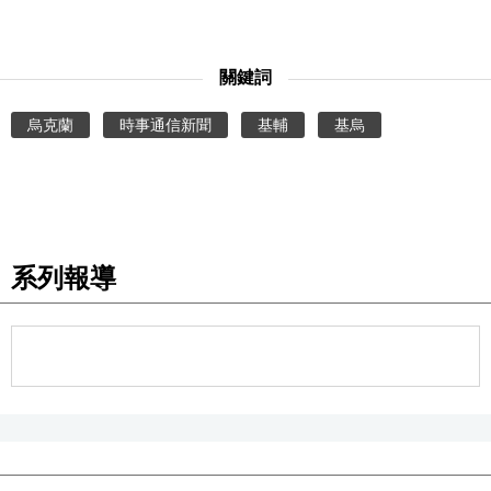
醫療健康
關鍵詞
語言
烏克蘭
時事通信新聞
基輔
基烏
東京
編輯部通知
系列報導