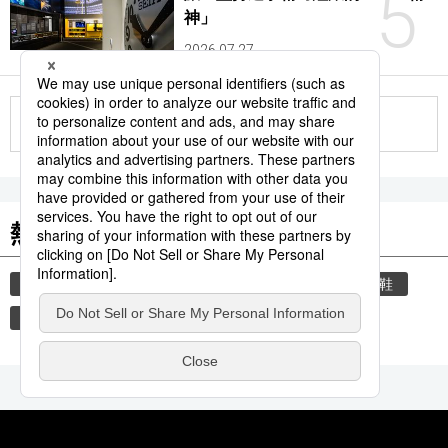
5
神」
2026.07.27
更多
熱門關鍵詞
教育
禮儀
禮貌
住宅
玄關
脫鞋
文學
書訊
小說
小說家