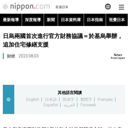
最新報導
深度報導
新聞
日本資料庫
日本指南
視覺日本
日本語
日烏兩國首次進行官方財務協議＝於基烏舉辦，
English
追加住宅修繕支援
简体字
最新報導
News
財經
2023.08.03
from Japan
Français
深度報導
Español
新聞
其他語言閱讀
العربية
English
日本語
简体字
繁體字
Français
日本資料庫
Español
العربية
Русский
Русский
日本指南