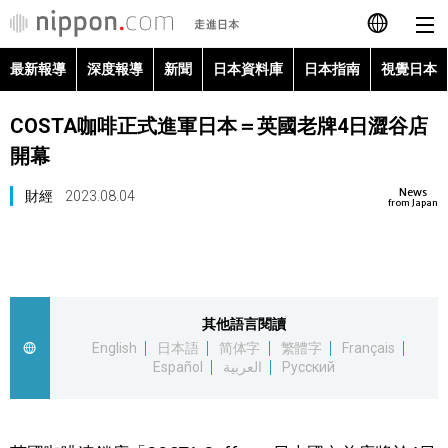
最新報導
深度報導
新聞
日本資料庫
日本指南
視覺日本
日本語
COSTA咖啡正式進軍日本＝英國老牌4日澀谷店
English
開幕
简体字
最新報導
News
財經
2023.08.04
from Japan
Français
深度報導
Español
新聞
其他語言閱讀
العربية
English
日本語
简体字
繁體字
Français
日本資料庫
Español
العربية
Русский
Русский
日本指南