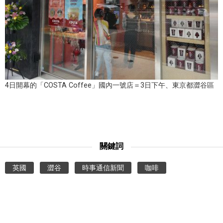
文化
科學技術
生活
4日開幕的「COSTA Coffee」國內一號店＝3日下午、東京都澀谷區
運動
娛樂
關鍵詞
教育
英國
澀谷
時事通信新聞
咖啡
工作勞動
家庭