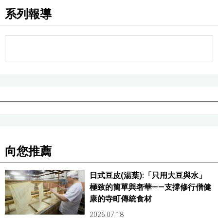
系列報導
醫療健康
語言
東京
編輯部通知
向您推薦
日式豆皮(湯葉):「只用大豆與水」
極致的簡單與奢華——支撐修行僧健
康的寺町傳統食材
2026.07.18