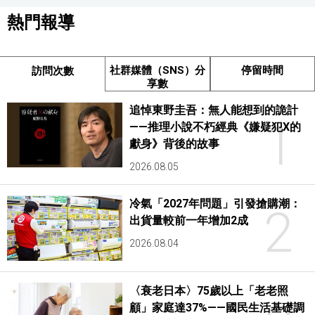
熱門報導
社群媒體（SNS）分
停留時間
訪問次數
享數
追悼東野圭吾：無人能想到的詭計
1
——推理小說不朽經典《嫌疑犯X的
獻身》背後的故事
2026.08.05
冷氣「2027年問題」引發搶購潮：
2
出貨量較前一年增加2成
2026.08.04
〈衰老日本〉75歲以上「老老照
顧」家庭達37%——國民生活基礎調