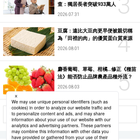
3
查：獨居長者突破933萬人
2026.07.31
豆腐：遠比大豆肉更早便被親切稱
4
為「田裡的肉」的優質蛋白質來源
2026.08.01
麝香葡萄、草莓、柑橘…修正《種苗
5
法》能否防止品牌農產品種外流？
2026.08.03
更多