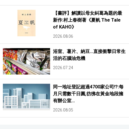
【書評】解讀以母女糾葛為題的最
新作:村上春樹著《夏帆 The Tale
of KAHO》
2026.08.06
浴室、薯片、納豆...直接衝擊日常生
活的石腦油危機
2026.07.24
同一地址登記超過4700家公司!?:每
月只需數千日圓,彷彿在黃金地段擁
有辦公室...
2026.08.05