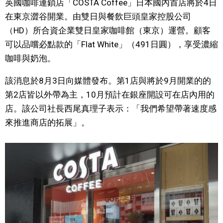
英國咖啡連鎖店「COSTA Coffee」日本國內首店將於4日
視覺日本
在東京澀谷開業。由雙日與餐飲巨頭皇家控股公司
（HD）所合資企業雙日皇家咖啡館（東京）運營。顧客
臺灣香港
可以品嚐必點款的「Flat White」（491日圓），享受濃縮
咖啡與奶泡。
更多
該消息於8月3日向媒體發布。第1店與將於9月開業的的
第2店皆以外帶為主，10月預計在銀座開設可在店內用的
人物訪談
official SNS
店。該公司社長西尾真理子表示：「我們希望帶著速度感
來推進商店的拓展」。
日本入門
政治外交
社會
財經