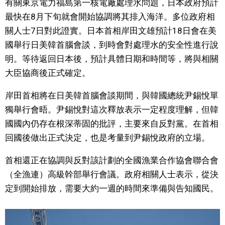
有關東京電力福島第一核電廠處理水問題，日本政府預計
視覺日本
最快在8月下旬就會開始協調將其排入海洋。多位政府相
關人士7日對此證實。日本首相岸田文雄預計18日會在美
臺灣香港
國舉行日美韓首腦會談，到時會對處理水的安全性進行說
明。等待返回日本後，預計具體日期和時間等，將與相關
更多
大臣協商後正式確定。
岸田首相將在日美韓首腦會談期間，與韓國總統尹錫悅單
人物訪談
official SNS
獨舉行會晤。尹錫悅對這次釋放表示一定程度理解，但韓
國國內仍存在根深蒂固的批評，主要來自反對黨。在首相
日本入門
回國後做出正式決定，也是考量到尹錫悅政府的立場。
政治外交
首相還正在協調與反對該計劃的全國漁業合作協會聯合會
（全漁連）高級幹部舉行會議。政府相關人士表示，從決
社會
定到開始排放，需要大約一週的時間來準備與告知國民。
財經