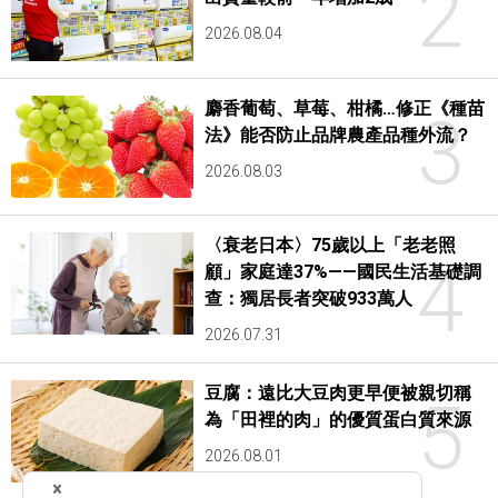
2
2026.08.04
麝香葡萄、草莓、柑橘…修正《種苗
3
法》能否防止品牌農產品種外流？
2026.08.03
〈衰老日本〉75歲以上「老老照
4
顧」家庭達37%——國民生活基礎調
查：獨居長者突破933萬人
2026.07.31
豆腐：遠比大豆肉更早便被親切稱
5
為「田裡的肉」的優質蛋白質來源
2026.08.01