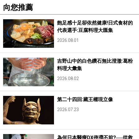
向您推薦
飽足感十足卻依然健康!日式食材的
代表選手:豆腐料理大匯集
2026.08.01
吉野山中的白色鑽石無比澄澈:葛粉
料理大彙集
2026.08.02
第二十四回:藏王權現立像
2026.07.23
為何日本醫療DX停滯不前?──從救