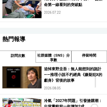
命第一線看到的突破點
2026.07.22
熱門報導
社群媒體（SNS）分
停留時間
訪問次數
享數
追悼東野圭吾：無人能想到的詭計
1
——推理小說不朽經典《嫌疑犯X的
獻身》背後的故事
2026.08.05
冷氣「2027年問題」引發搶購潮：
出貨量較前一年增加2成