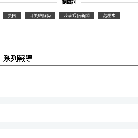
關鍵詞
醫療健康
美國
日美韓關係
時事通信新聞
處理水
語言
東京
系列報導
編輯部通知