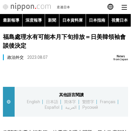
最新報導
深度報導
新聞
日本資料庫
日本指南
視覺日本
日本語
福島處理水有可能本月下旬排放＝日美韓領袖會
English
談後決定
简体字
最新報導
News
政治外交
2023.08.07
from Japan
Français
深度報導
Español
新聞
其他語言閱讀
العربية
English
日本語
简体字
繁體字
Français
日本資料庫
Español
العربية
Русский
Русский
日本指南