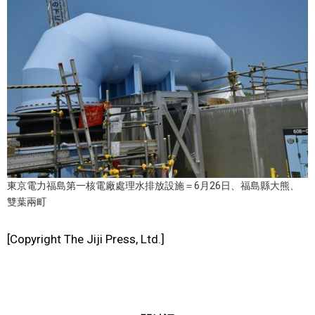
文化
科學技術
生活
運動
娛樂
東京電力福島第一核電廠處理水排放設施＝6月26日、福島縣大熊、
雙葉兩町
教育
[Copyright The Jiji Press, Ltd.]
工作勞動
家庭