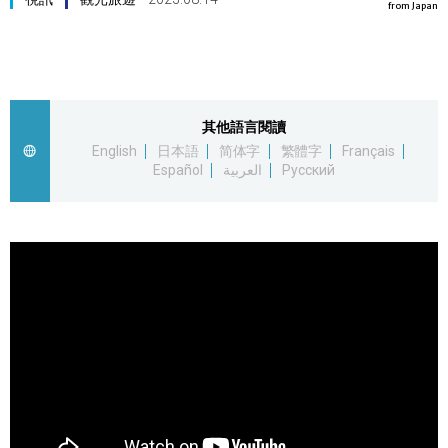
from Japan
視覺日本
臺灣香港
其他語言閱讀
更多
English
日本語
简体字
繁體字
Français
Español
العربية
Русский
人物訪談
official SNS
日本入門
政治外交
社會
財經