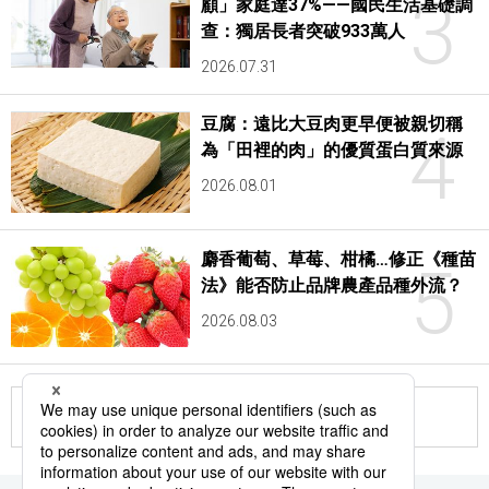
3
顧」家庭達37%——國民生活基礎調
查：獨居長者突破933萬人
2026.07.31
豆腐：遠比大豆肉更早便被親切稱
4
為「田裡的肉」的優質蛋白質來源
2026.08.01
麝香葡萄、草莓、柑橘…修正《種苗
5
法》能否防止品牌農產品種外流？
2026.08.03
更多