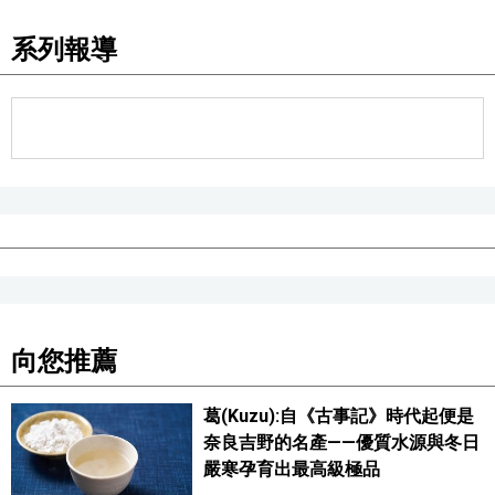
系列報導
醫療健康
語言
東京
編輯部通知
向您推薦
葛(Kuzu):自《古事記》時代起便是
奈良吉野的名產——優質水源與冬日
嚴寒孕育出最高級極品