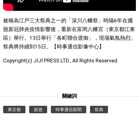
文化
被稱為江戶三大祭典之一的「深川八幡祭」時隔6年在擺
脫新冠肺炎疫情影響後，重新在富岡八幡宮（東京都江東
科學技術
區）舉行。13日舉行「各町聯合渡御」，現場氣氛熱烈。
祭典將持續到15日。【時事通信影像中心】
生活
Copyright(c) JIJI PRESS LTD., All Rights Reserved.
運動
娛樂
關鍵詞
教育
東京都
旅遊
時事通信新聞
祭典
工作勞動
家庭