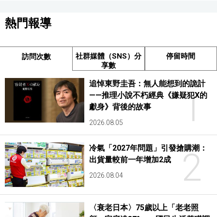
熱門報導
社群媒體（SNS）分
停留時間
訪問次數
享數
追悼東野圭吾：無人能想到的詭計
1
——推理小說不朽經典《嫌疑犯X的
獻身》背後的故事
2026.08.05
冷氣「2027年問題」引發搶購潮：
2
出貨量較前一年增加2成
2026.08.04
〈衰老日本〉75歲以上「老老照