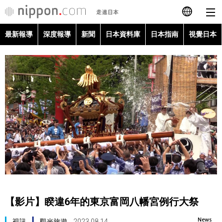
最新報導
深度報導
新聞
日本資料庫
日本指南
視覺日本
日本語
English
简体字
最新報導
Français
深度報導
Español
新聞
العربية
日本資料庫
Русский
【影片】睽違6年的東京富岡八幡宮例行大祭
日本指南
News
視訊
觀光旅遊
2023.08.14