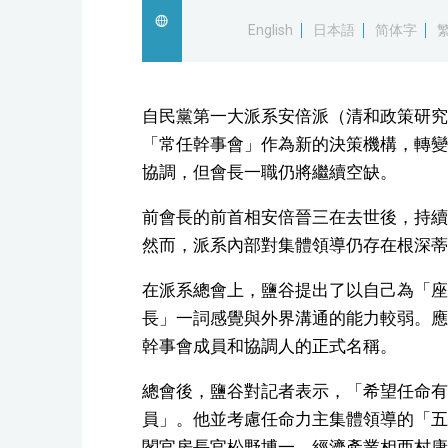
English
日本語
简体字
自民黨第一大派系安倍派（清和政策研究
「常任幹事會」作為新的決策機構，轉變
協調，但會長一職仍將繼續空缺。
前會長的前首相安倍晉三在去世後，持續
然而，派系內部對集體領導仍存在根深蒂
在派系總會上，鹽谷提出了以自己為「座
長」一詞感覺與外界溝通的能力較弱。應
幹事會成員和協調人的正式名稱。
總會後，鹽谷對記者表示，「希望任命有
員」。他並考慮任命力主集體領導的「五
閣官房長官松野博一、經濟產業相西村康