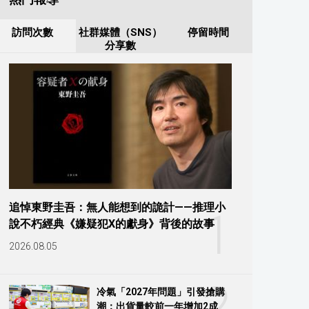
訪問次數
社群媒體（SNS）
停留時間
分享數
追悼東野圭吾：無人能想到的詭計——推理小
1
說不朽經典《嫌疑犯X的獻身》背後的故事
2026.08.05
2
冷氣「2027年問題」引發搶購
潮：出貨量較前一年增加2成