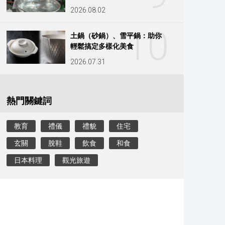
2026.08.02
10
土鍋（砂鍋）、雪平鍋：助你
輕鬆搞定多樣化美食
2026.07.31
熱門關鍵詞
教育
禮儀
禮貌
住宅
玄關
脫鞋
飲食
和食
日本料理
觀光旅遊