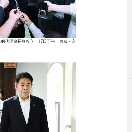
的代理會長鹽谷立＝17日下午、東京・永