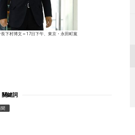
長下村博文＝17日下午、東京・永田町黨
關鍵詞
新聞