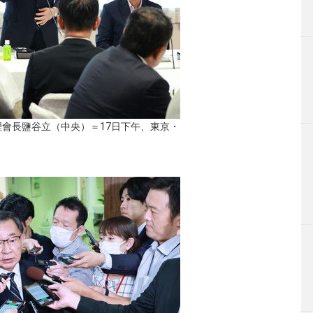
會長鹽谷立（中央）＝17日下午、東京・