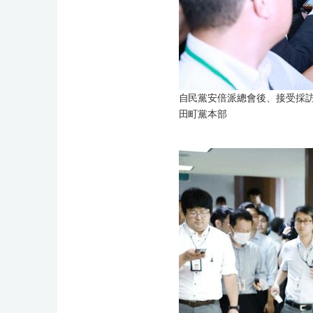
自民黨安倍派總會後、接受採訪
田町黨本部