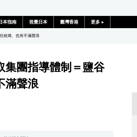
日本指南
視覺日本
臺灣香港
更多
人物訪談
任統籌、也有不滿聲浪
日本入門
取集團指導體制＝鹽谷
政治外交
不滿聲浪
社會
財經
文化
科學技術