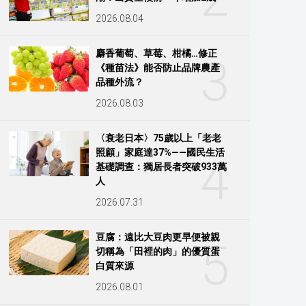
2026.08.04
麝香葡萄、草莓、柑橘…修正
3
《種苗法》能否防止品牌農產
品種外流？
2026.08.03
〈衰老日本〉75歲以上「老老
照顧」家庭達37%——國民生活
4
基礎調查：獨居長者突破933萬
人
2026.07.31
豆腐：遠比大豆肉更早便被親
5
切稱為「田裡的肉」的優質蛋
白質來源
2026.08.01