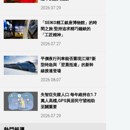
2026.07.29
「SEIKO精工銀座博物館」的時
間之旅:堅持追求精巧鐘錶的
「工匠精神」
2026.07.27
平價夜行列車能否重現江湖?新
型特急與「翌晨抵達」的新幹
線接連登場
2026.08.07
失智症失蹤人口:每年維持在1.7
萬人高檔,GPS與居民守望相助
至關重要
2026.07.29
熱門報導