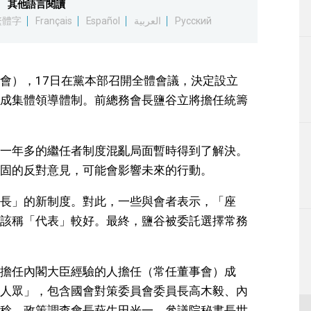
其他語言閱讀
生活
繁體字
Français
Español
العربية
Русский
運動
會），17日在黨本部召開全體會議，決定設立
東京
成集體領導體制。前總務會長鹽谷立將擔任統籌
編輯部通知
一年多的繼任者制度混亂局面暫時得到了解決。
固的反對意見，可能會影響未來的行動。
長」的新制度。對此，一些與會者表示，「座
該稱「代表」較好。最終，鹽谷被委託選擇常務
擔任內閣大臣經驗的人擔任（常任董事會）成
人眾」，包含國會對策委員會委員長高木毅、內
稔、政策調查會長萩生田光一、參議院秘書長世