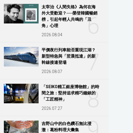
太宰治《人間失格》為何在海
外大受歡迎？──榮登韓國暢銷
6
榜，引起年輕人共鳴的「丑
角」心理
2026.08.04
平價夜行列車能否重現江湖？
7
新型特急與「翌晨抵達」的新
幹線接連登場
2026.08.07
「SEIKO精工銀座博物館」的時
8
間之旅：堅持追求精巧鐘錶的
「工匠精神」
2026.07.27
9
吉野山中的白色鑽石無比澄
澈：葛粉料理大彙集