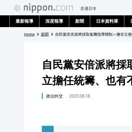
最新報導
深度報導
新聞
日本資料庫
Home
新聞
自民黨安倍派將採取集團指導體制＝鹽谷立擔
自民黨安倍派將採
立擔任統籌、也有
政治外交
2023.08.18