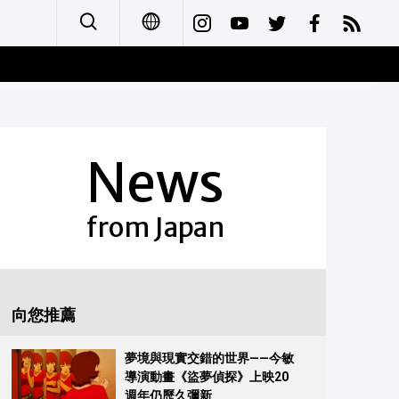
日本語
English
News
简体字
Français
from Japan
Español
العربية
向您推薦
Русский
夢境與現實交錯的世界——今敏
導演動畫《盜夢偵探》上映20
週年仍歷久彌新