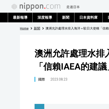
最新報導
深度報導
新聞
日本資料庫
Home
新聞
澳洲允許處理水排入海洋＝駐日大使稱「信賴I
澳洲允許處理水排
「信賴IAEA的建議
國際
2023.08.23