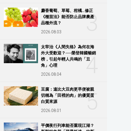
麝香葡萄、草莓、柑橘…修正
3
《種苗法》能否防止品牌農產
品種外流？
2026.08.03
太宰治《人間失格》為何在海
外大受歡迎？──榮登韓國暢銷
4
榜，引起年輕人共鳴的「丑
角」心理
2026.08.04
豆腐：遠比大豆肉更早便被親
5
切稱為「田裡的肉」的優質蛋
白質來源
2026.08.01
平價夜行列車能否重現江湖？