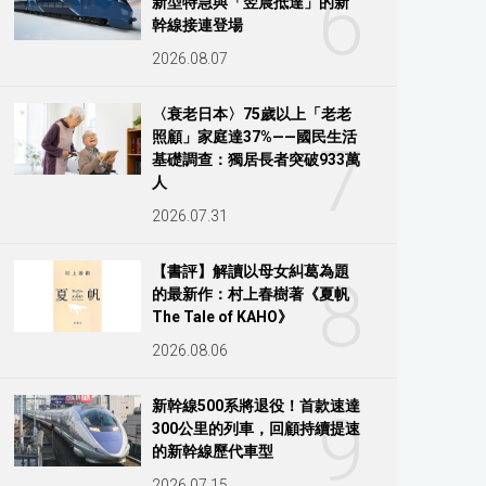
6
新型特急與「翌晨抵達」的新
幹線接連登場
2026.08.07
〈衰老日本〉75歲以上「老老
照顧」家庭達37%——國民生活
7
基礎調查：獨居長者突破933萬
人
2026.07.31
【書評】解讀以母女糾葛為題
8
的最新作：村上春樹著《夏帆
The Tale of KAHO》
2026.08.06
新幹線500系將退役！首款速達
9
300公里的列車，回顧持續提速
的新幹線歷代車型
2026.07.15