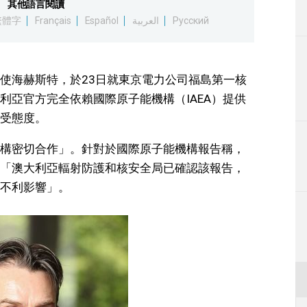
其他語言閱讀
生活
繁體字
Français
Español
العربية
Русский
運動
使海赫斯特，於23日就東京電力公司福島第一核
東京
利亞官方完全依賴國際原子能機構（IAEA）提供
受態度。
編輯部通知
構密切合作」。針對於國際原子能機構報告稱，
「澳大利亞輻射防護和核安全局已確認該報告，
不利影響」。