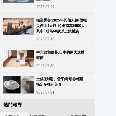
2026.07.29
職業災害:2025年死傷人數(因職
災停工4天以上)達13萬5000人
其中3成為60歲以上銀髮族
2026.07.16
中元節和歲暮,日本的兩大送禮
時節
2026.07.30
土鍋(砂鍋)、雪平鍋:助你輕鬆
搞定多樣化美食
2026.07.31
熱門報導