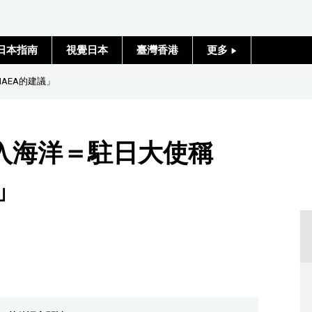
日本指南
視覺日本
臺灣香港
更多
人物訪談
AEA的建議」
日本入門
入海洋＝駐日大使稱
政治外交
」
社會
財經
文化
科學技術