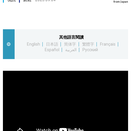
from Japan
視覺日本
臺灣香港
其他語言閱讀
更多
English
日本語
简体字
繁體字
Français
Español
العربية
Русский
人物訪談
official SNS
日本入門
政治外交
社會
財經