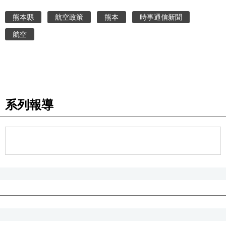
熊本縣
航空政策
熊本
時事通信新聞
醫療健康
航空
語言
東京
系列報導
編輯部通知