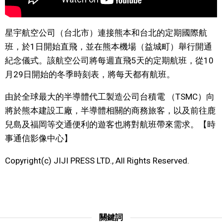
文化
星宇航空公司（台北市）連接熊本和台北的定期國際航
班，於1日開始直飛，並在熊本機場（益城町）舉行開通
科學技術
紀念儀式。該航空公司將每週直飛5天的定期航班，從10
月29日開始的冬季時刻表，將每天都有航班。
生活
由於全球最大的半導體代工製造公司台積電 （TSMC）向
運動
將於熊本建設工廠，半導體相關的商務旅客，以及前往鹿
兒島及福岡等交通便利的遊客也將對航班帶來需求。【時
娛樂
事通信影像中心】
教育
Copyright(c) JIJI PRESS LTD., All Rights Reserved.
工作勞動
家庭
關鍵詞