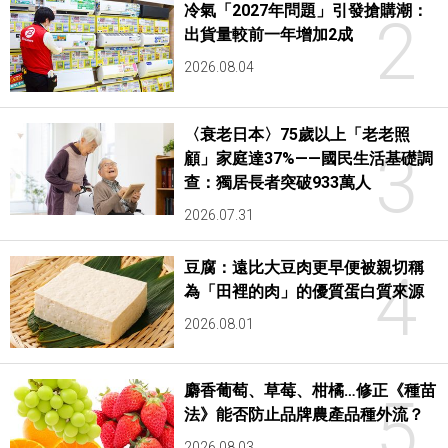
冷氣「2027年問題」引發搶購潮：
2
出貨量較前一年增加2成
2026.08.04
〈衰老日本〉75歲以上「老老照
3
顧」家庭達37%——國民生活基礎調
查：獨居長者突破933萬人
2026.07.31
豆腐：遠比大豆肉更早便被親切稱
4
為「田裡的肉」的優質蛋白質來源
2026.08.01
麝香葡萄、草莓、柑橘…修正《種苗
5
法》能否防止品牌農產品種外流？
2026.08.03