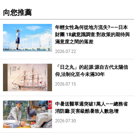
向您推薦
年輕女性為何從地方流失?——日本
財團 18歲意識調查:對政策的期待與
滿意度之間的落差
2026.07.22
「日之丸」的起源:源自古代太陽信
仰,法制化至今未滿30年
2026.07.15
中暑送醫單週突破1萬人——總務省
消防廳:災害級酷暑致人數急增
2026.07.30