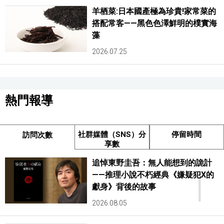
羊栖菜:日本國產極為珍貴!家常菜的
搭配常客——黑色色澤鮮明的樸實海
藻
2026.07.25
熱門報導
社群媒體（SNS）分
停留時間
訪問次數
享數
追悼東野圭吾：無人能想到的詭計
1
——推理小說不朽經典《嫌疑犯X的
獻身》背後的故事
2026.08.05