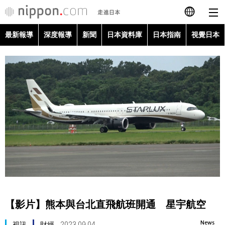
最新報導
深度報導
新聞
日本資料庫
日本指南
視覺日本
日本語
English
简体字
最新報導
Français
深度報導
Español
新聞
العربية
日本資料庫
Русский
【影片】熊本與台北直飛航班開通 星宇航空
日本指南
News
視訊
財經
2023.09.04