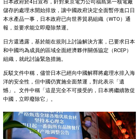
日本政府於4日宣布，針對東京電力公司福島第一核電廠
視覺日本
儲存的處理水開始排放，讓中國政府決定全面暫停進口日
本水產品一事，日本政府已向世界貿易組織（WTO）通
臺灣香港
報，並要求能立即廢除禁運。
日方還透露，基於能在規則上討論解決方案，已要求日本
更多
和中國均為成員的區域全面經濟夥伴關係協定（RCEP）
組織，就此討論緊急措施。
人物訪談
official SNS
反駁文件中稱，儘管日本已經向中國解釋將處理水排入海
日本入門
洋的安全性，但中國仍實施全面禁運，對此表示「遺
憾」。文件中稱「這是完全不可接受的，日本將繼續敦促
政治外交
中國，立即廢除它」。
社會
財經