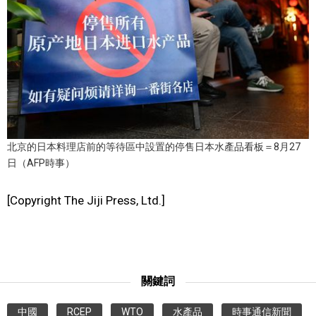
文化
科學技術
生活
運動
北京的日本料理店前的等待區中設置的停售日本水產品看板＝8月27
日（AFP時事）
娛樂
[Copyright The Jiji Press, Ltd.]
教育
工作勞動
關鍵詞
家庭
中國
RCEP
WTO
水產品
時事通信新聞