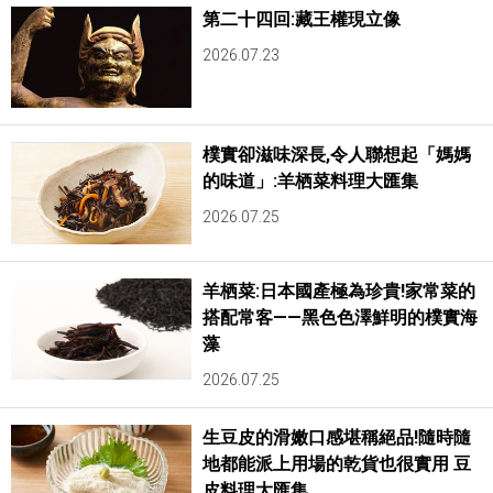
第二十四回:藏王權現立像
2026.07.23
樸實卻滋味深長,令人聯想起「媽媽
的味道」:羊栖菜料理大匯集
2026.07.25
羊栖菜:日本國產極為珍貴!家常菜的
搭配常客——黑色色澤鮮明的樸實海
藻
2026.07.25
生豆皮的滑嫩口感堪稱絕品!隨時隨
地都能派上用場的乾貨也很實用 豆
皮料理大匯集