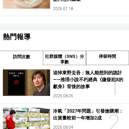
2026.07.18
熱門報導
社群媒體（SNS）分
停留時間
訪問次數
享數
追悼東野圭吾：無人能想到的詭計
1
——推理小說不朽經典《嫌疑犯X的
獻身》背後的故事
2026.08.05
冷氣「2027年問題」引發搶購潮：
2
出貨量較前一年增加2成
2026.08.04