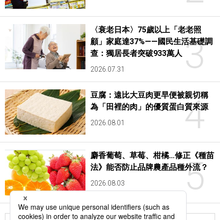
〈衰老日本〉75歲以上「老老照
3
顧」家庭達37%——國民生活基礎調
查：獨居長者突破933萬人
2026.07.31
豆腐：遠比大豆肉更早便被親切稱
4
為「田裡的肉」的優質蛋白質來源
2026.08.01
麝香葡萄、草莓、柑橘…修正《種苗
5
法》能否防止品牌農產品種外流？
2026.08.03