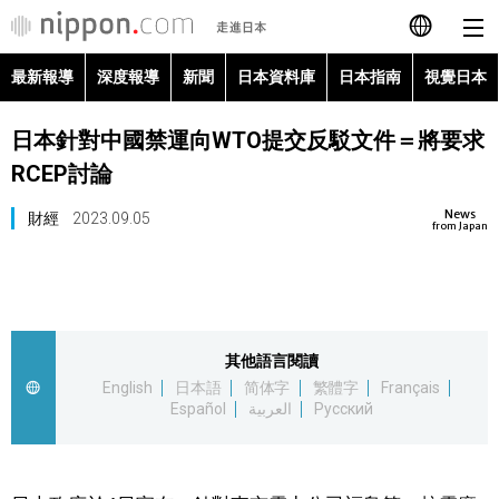
最新報導
深度報導
新聞
日本資料庫
日本指南
視覺日本
日本語
日本針對中國禁運向WTO提交反駁文件＝將要求
English
RCEP討論
简体字
最新報導
News
財經
2023.09.05
from Japan
Français
深度報導
Español
新聞
其他語言閱讀
العربية
English
日本語
简体字
繁體字
Français
日本資料庫
Español
العربية
Русский
Русский
日本指南