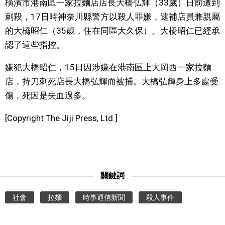
橫濱市港南區一家拉麵店店長大橋弘輝（33歲）日前遭到
視覺日本
刺殺，17日時神奈川縣警方以殺人罪嫌，逮補店員兼親屬
的大橋昭仁（35歲，住在同區大久保）。大橋昭仁已經承
臺灣香港
認了這些指控。
嫌犯大橋昭仁，15日因涉嫌在港南區上大岡西一家拉麵
更多
店，持刀刺死店長大橋弘輝而被捕。大橋弘輝身上多處受
傷，死因是失血過多。
人物訪談
official SNS
[Copyright The Jiji Press, Ltd.]
日本入門
政治外交
關鍵詞
社會
社會
拉麵
時事通信新聞
殺人事件
財經