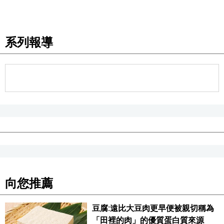
文化
系列報導
科學技術
生活
運動
娛樂
教育
向您推薦
工作勞動
豆腐:遠比大豆肉更早便被親切稱為
家庭
「田裡的肉」的優質蛋白質來源