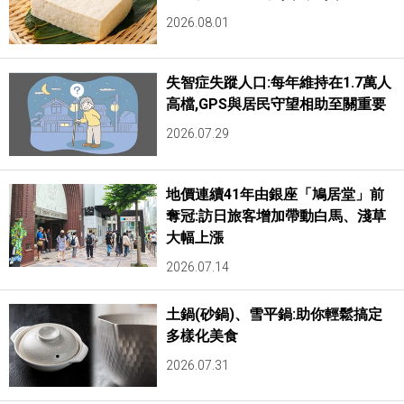
2026.08.01
醫療健康
失智症失蹤人口:每年維持在1.7萬人
語言
高檔,GPS與居民守望相助至關重要
2026.07.29
東京
地價連續41年由銀座「鳩居堂」前
編輯部通知
奪冠:訪日旅客增加帶動白馬、淺草
大幅上漲
2026.07.14
土鍋(砂鍋)、雪平鍋:助你輕鬆搞定
多樣化美食
2026.07.31