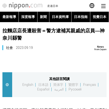
最新報導
深度報導
新聞
日本資料庫
日本指南
視覺日本
日本語
拉麵店店長遭殺害＝警方逮補其親戚的店員―神
English
奈川縣警
简体字
最新報導
News
社會
2023.09.19
from Japan
Français
深度報導
Español
新聞
其他語言閱讀
العربية
English
日本語
简体字
繁體字
Français
日本資料庫
Español
العربية
Русский
Русский
日本指南