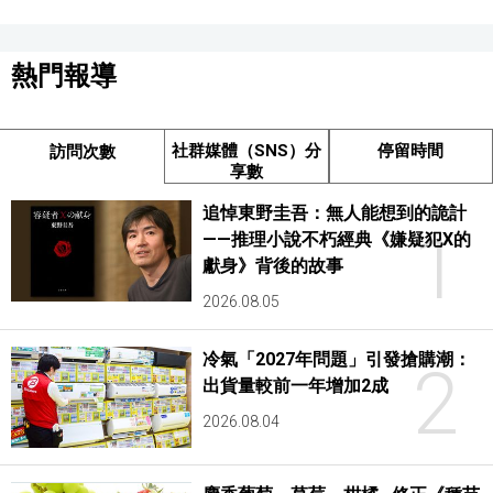
熱門報導
社群媒體（SNS）分
停留時間
訪問次數
享數
追悼東野圭吾：無人能想到的詭計
1
——推理小說不朽經典《嫌疑犯X的
獻身》背後的故事
2026.08.05
冷氣「2027年問題」引發搶購潮：
2
出貨量較前一年增加2成
2026.08.04