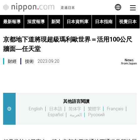
最新報導
深度報導
新聞
日本資料庫
日本指南
視覺日本
日本語
京都地下道將現超級瑪利歐世界＝活用100公尺
English
牆面―任天堂
简体字
最新報導
News
財經
技術
2023.09.20
from Japan
Français
深度報導
Español
新聞
其他語言閱讀
العربية
English
日本語
简体字
繁體字
Français
日本資料庫
Español
العربية
Русский
Русский
日本指南