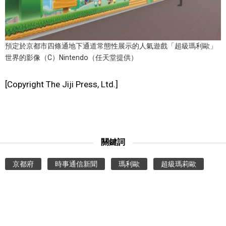
文化
預定於京都市四條通地下通道常態性展示的人氣遊戲「超級瑪利歐」
科學技術
世界的影像（C）Nintendo（任天堂提供）
生活
[Copyright The Jiji Press, Ltd.]
運動
娛樂
關鍵詞
教育
京都府
時事通信新聞
瑪利歐
超級瑪莉歐
工作勞動
家庭