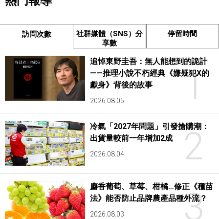
熱門報導
社群媒體（SNS）分
停留時間
訪問次數
享數
追悼東野圭吾：無人能想到的詭計
1
——推理小說不朽經典《嫌疑犯X的
獻身》背後的故事
2026.08.05
冷氣「2027年問題」引發搶購潮：
2
出貨量較前一年增加2成
2026.08.04
麝香葡萄、草莓、柑橘…修正《種苗
3
法》能否防止品牌農產品種外流？
2026.08.03