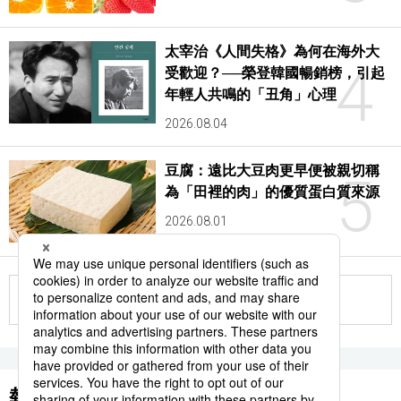
太宰治《人間失格》為何在海外大
4
受歡迎？──榮登韓國暢銷榜，引起
年輕人共鳴的「丑角」心理
2026.08.04
豆腐：遠比大豆肉更早便被親切稱
5
為「田裡的肉」的優質蛋白質來源
2026.08.01
更多
熱門關鍵詞