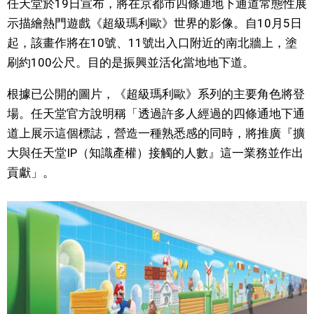
任天堂於19日宣布，將在京都市四條通地下通道常態性展
視覺日本
示描繪熱門遊戲《超級瑪利歐》世界的影像。自10月5日
起，該畫作將在10號、11號出入口附近的南北牆上，塗
臺灣香港
刷約100公尺。目的是振興並活化當地地下道。
根據已公開的圖片，《超級瑪利歐》系列的主要角色將登
更多
場。任天堂官方說明稱「透過許多人經過的四條通地下通
道上展示這個標誌，營造一種熟悉感的同時，將推廣『擴
人物訪談
official SNS
大與任天堂IP（知識產權）接觸的人數』這一業務並作出
貢獻」。
日本入門
政治外交
社會
財經