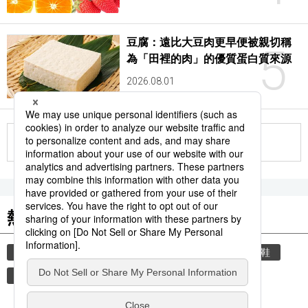
豆腐：遠比大豆肉更早便被親切稱
5
為「田裡的肉」的優質蛋白質來源
2026.08.01
更多
熱門關鍵詞
教育
禮儀
禮貌
住宅
玄關
脫鞋
書訊
品牌
文學
小說