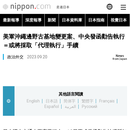
最新報導
深度報導
新聞
日本資料庫
日本指南
視覺日本
日本語
美軍沖繩邊野古基地變更案、中央發函勸告執行
English
＝或將採取「代理執行」手續
简体字
最新報導
News
政治外交
2023.09.20
from Japan
Français
深度報導
Español
新聞
其他語言閱讀
العربية
English
日本語
简体字
繁體字
Français
日本資料庫
Español
العربية
Русский
Русский
日本指南