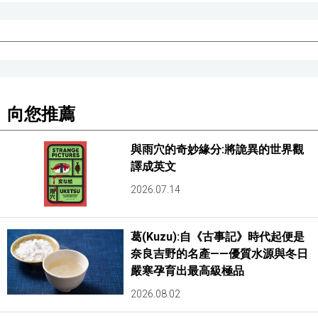
向您推薦
與雨穴的奇妙緣分:將詭異的世界觀
譯成英文
2026.07.14
葛(Kuzu):自《古事記》時代起便是
奈良吉野的名產——優質水源與冬日
嚴寒孕育出最高級極品
2026.08.02