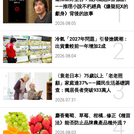
1
——推理小說不朽經典《嫌疑犯X的
獻身》背後的故事
2026.08.05
冷氣「2027年問題」引發搶購潮：
2
出貨量較前一年增加2成
2026.08.04
〈衰老日本〉75歲以上「老老照
3
顧」家庭達37%——國民生活基礎調
查：獨居長者突破933萬人
2026.07.31
麝香葡萄、草莓、柑橘…修正《種苗
4
法》能否防止品牌農產品種外流？
2026.08.03