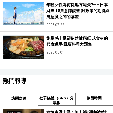
年輕女性為何從地方流失?——日本
財團 18歲意識調查:對政策的期待與
滿意度之間的落差
2026.07.22
飽足感十足卻依然健康!日式食材的
代表選手:豆腐料理大匯集
2026.08.01
熱門報導
社群媒體（SNS）分
停留時間
訪問次數
享數
追悼東野圭吾：無人能想到的詭計