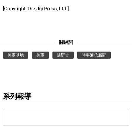
[Copyright The Jiji Press, Ltd.]
醫療健康
語言
關鍵詞
東京
美軍基地
美軍
邊野古
時事通信新聞
編輯部通知
系列報導