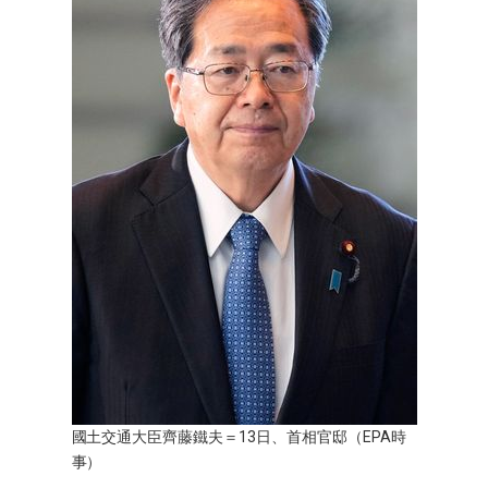
文化
科學技術
生活
運動
娛樂
教育
工作勞動
國土交通大臣齊藤鐵夫＝13日、首相官邸（EPA時
事）
家庭