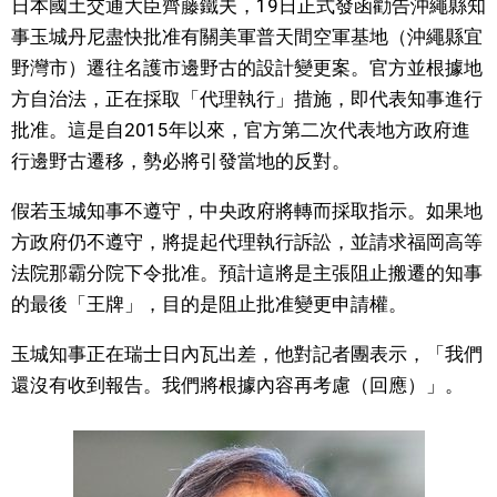
日本國土交通大臣齊藤鐵夫，19日正式發函勸告沖繩縣知
視覺日本
事玉城丹尼盡快批准有關美軍普天間空軍基地（沖繩縣宜
野灣市）遷往名護市邊野古的設計變更案。官方並根據地
臺灣香港
方自治法，正在採取「代理執行」措施，即代表知事進行
批准。這是自2015年以來，官方第二次代表地方政府進
更多
行邊野古遷移，勢必將引發當地的反對。
假若玉城知事不遵守，中央政府將轉而採取指示。如果地
人物訪談
official SNS
方政府仍不遵守，將提起代理執行訴訟，並請求福岡高等
法院那霸分院下令批准。預計這將是主張阻止搬遷的知事
日本入門
的最後「王牌」，目的是阻止批准變更申請權。
政治外交
玉城知事正在瑞士日內瓦出差，他對記者團表示，「我們
還沒有收到報告。我們將根據內容再考慮（回應）」。
社會
財經