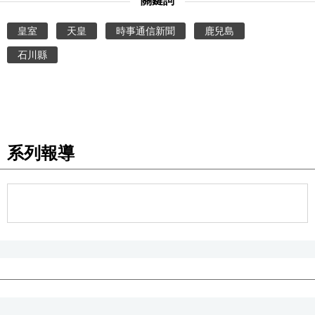
關鍵詞
文化
皇室
天皇
時事通信新聞
鹿兒島
石川縣
科學技術
生活
運動
系列報導
娛樂
教育
工作勞動
家庭