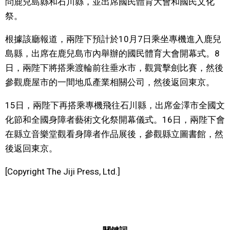
問鹿兒島縣和石川縣，並出席國民體育大會和國民文化
視覺日本
祭。
根據該廳報道，兩陛下預計於10月7日乘坐專機進入鹿兒
臺灣香港
島縣，出席在鹿兒島市內舉辦的國民體育大會開幕式。8
日，兩陛下將搭乘渡輪前往垂水市，觀賞擊劍比賽，然後
更多
參觀鹿屋市的一間地瓜產業相關公司，然後返回東京。
人物訪談
15日，兩陛下再搭乘專機飛往石川縣，出席金澤市全國文
official SNS
化節和全國身障者藝術文化祭開幕儀式。16日，兩陛下會
日本入門
在縣立音樂堂觀看身障者作品展後，參觀縣立圖書館，然
後返回東京。
政治外交
[Copyright The Jiji Press, Ltd.]
社會
財經