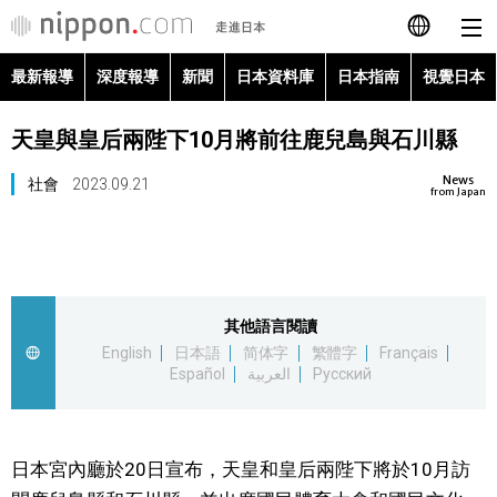
最新報導
深度報導
新聞
日本資料庫
日本指南
視覺日本
日本語
天皇與皇后兩陛下10月將前往鹿兒島與石川縣
English
News
社會
2023.09.21
简体字
from Japan
最新報導
Français
深度報導
Español
其他語言閱讀
新聞
English
日本語
简体字
繁體字
Français
العربية
Español
العربية
Русский
日本資料庫
Русский
日本指南
日本宮內廳於20日宣布，天皇和皇后兩陛下將於10月訪