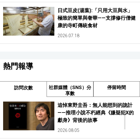
日式豆皮(湯葉):「只用大豆與水」
極致的簡單與奢華——支撐修行僧健
康的寺町傳統食材
2026.07.18
熱門報導
社群媒體（SNS）分
停留時間
訪問次數
享數
追悼東野圭吾：無人能想到的詭計
1
——推理小說不朽經典《嫌疑犯X的
獻身》背後的故事
2026.08.05