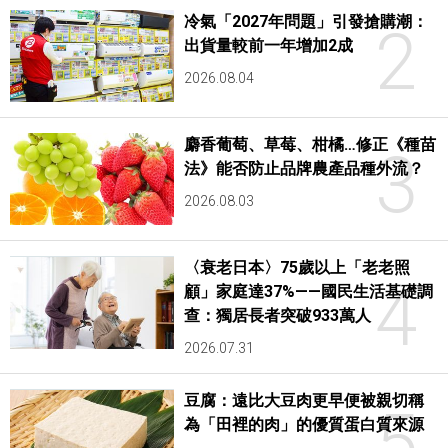
冷氣「2027年問題」引發搶購潮：
2
出貨量較前一年增加2成
2026.08.04
麝香葡萄、草莓、柑橘…修正《種苗
3
法》能否防止品牌農產品種外流？
2026.08.03
〈衰老日本〉75歲以上「老老照
4
顧」家庭達37%——國民生活基礎調
查：獨居長者突破933萬人
2026.07.31
豆腐：遠比大豆肉更早便被親切稱
5
為「田裡的肉」的優質蛋白質來源