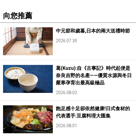
醫療健康
向您推薦
語言
中元節和歲暮,日本的兩大送禮時節
2026.07.30
東京
編輯部通知
葛(Kuzu):自《古事記》時代起便是
奈良吉野的名產——優質水源與冬日
嚴寒孕育出最高級極品
2026.08.02
飽足感十足卻依然健康!日式食材的
代表選手:豆腐料理大匯集
2026.08.01