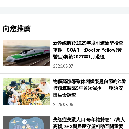
向您推薦
新幹線將於2029年度引進新型檢查
車輛「SOAR」:Doctor Yellow(黃
醫生)將於2027年1月退役
2026.08.07
物價高漲導致休閒娛樂趨向節約?:暑
假預算時隔5年首次減少——明治安
田生命調查
2026.08.06
失智症失蹤人口:每年維持在1.7萬人
高檔,GPS與居民守望相助至關重要