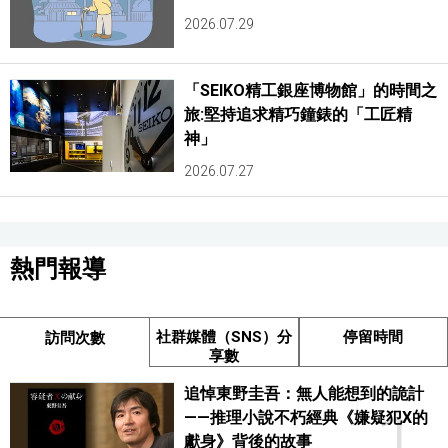
2026.07.29
「SEIKO精工銀座博物館」的時間之
旅:堅持追求精巧鐘錶的「工匠精
神」
2026.07.27
熱門報導
社群媒體（SNS）分
停留時間
訪問次數
享數
追悼東野圭吾：無人能想到的詭計
1
——推理小說不朽經典《嫌疑犯X的
獻身》背後的故事