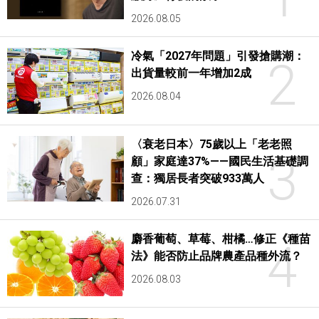
2026.08.05
冷氣「2027年問題」引發搶購潮：
2
出貨量較前一年增加2成
2026.08.04
〈衰老日本〉75歲以上「老老照
3
顧」家庭達37%——國民生活基礎調
查：獨居長者突破933萬人
2026.07.31
麝香葡萄、草莓、柑橘…修正《種苗
4
法》能否防止品牌農產品種外流？
2026.08.03