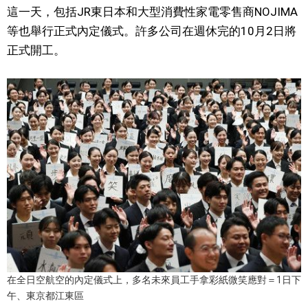
這一天，包括JR東日本和大型消費性家電零售商NOJIMA
文化
等也舉行正式內定儀式。許多公司在週休完的10月2日將
正式開工。
科學技術
生活
運動
娛樂
教育
工作勞動
在全日空航空的內定儀式上，多名未來員工手拿彩紙微笑應對＝1日下
午、東京都江東區
家庭