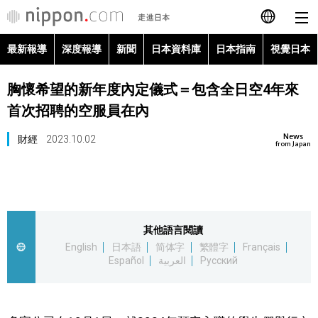
最新報導
深度報導
新聞
日本資料庫
日本指南
視覺日本
日本語
胸懷希望的新年度內定儀式＝包含全日空4年來
English
首次招聘的空服員在內
简体字
最新報導
News
財經
2023.10.02
from Japan
Français
深度報導
Español
新聞
其他語言閱讀
العربية
English
日本語
简体字
繁體字
Français
日本資料庫
Español
العربية
Русский
Русский
日本指南