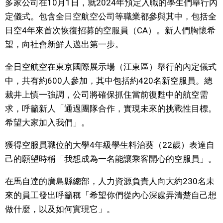
多家公司在10月1日，就2024年預定入職的學生們舉行內
視覺日本
定儀式。包含全日空航空公司等職業都參與其中，包括全
日空4年來首次恢復招募的空服員（CA）。新人們胸懷希
臺灣香港
望，向社會新鮮人邁出第一步。
全日空航空在東京國際展示場（江東區）舉行的內定儀式
更多
中，共有約600人參加，其中包括約420名新空服員。總
裁井上慎一強調，公司將確保抓住當前復甦中的航空需
人物訪談
official SNS
求，呼籲新人「通過團隊合作，實現未來的挑戰性目標。
希望大家加入我們」。
日本入門
獲得空服員職位的大學4年級學生料治葵（22歲）表達自
政治外交
己的願望時稱「我想成為一名能讓乘客開心的空服員」。
在馬自達的廣島縣總部，人力資源負責人向大約230名未
社會
來的員工發出呼籲稱「希望你們從內心深處弄清楚自己想
做什麼，以及如何實現它」。
財經