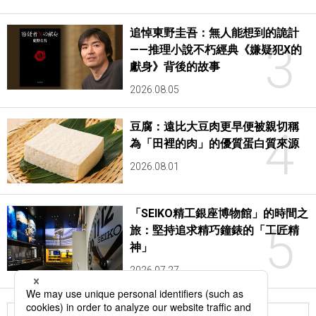
追悼東野圭吾：無人能想到的詭計
3
——推理小說不朽經典《嫌疑犯X的
獻身》背後的故事
2026.08.05
豆腐：遠比大豆肉更早便被親切稱
4
為「田裡的肉」的優質蛋白質來源
2026.08.01
「SEIKO精工銀座博物館」的時間之
5
旅：堅持追求精巧鐘錶的「工匠精
神」
2026.07.27