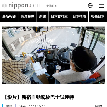
最新報導
深度報導
新聞
日本資料庫
日本指南
視覺日本
日本語
English
简体字
最新報導
Français
深度報導
Español
新聞
العربية
日本資料庫
Русский
【影片】新宿自動駕駛巴士試運轉
日本指南
News
視訊
社會
2023.10.04