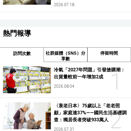
2026.07.18
熱門報導
社群媒體（SNS）分
停留時間
訪問次數
享數
冷氣「2027年問題」引發搶購潮：
1
出貨量較前一年增加2成
2026.08.04
〈衰老日本〉75歲以上「老老照
2
顧」家庭達37%——國民生活基礎調
查：獨居長者突破933萬人
2026.07.31