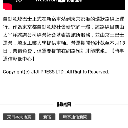
文化
自動駕駛巴士正式在新宿車站到東京都廳的環狀路線上運
行。作為東京都自動駕駛社會研究的一環，該路線目前由
科學技術
太平洋諮詢公司經營社會基礎設施所服務，並由京王巴士
運營，埼玉工業大學提供車輛。營運期間預計截至本月13
生活
日，票價免費，但需要提前在網路預訂才能乘坐。【時事
通信影像中心】
運動
Copyright(c) JIJI PRESS LTD., All Rights Reserved.
娛樂
教育
關鍵詞
工作勞動
東日本大地震
新宿
時事通信新聞
家庭