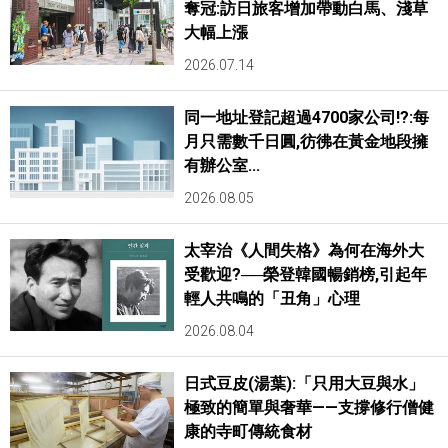
奪冠:訪日旅客增加帶動白馬、淺草
大幅上漲
2026.07.14
同一地址登記超過4700家公司!?:每
月只需數千日圓,彷彿在黃金地段擁
有辦公室...
2026.08.05
太宰治《人間失格》為何在海外大
受歡迎?──榮登韓國暢銷榜,引起年
輕人共鳴的「丑角」心理
2026.08.04
日式豆皮(湯葉):「只用大豆與水」
極致的簡單與奢華——支撐修行僧健
康的寺町傳統食材