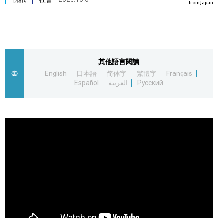
from Japan
視覺日本
臺灣香港
其他語言閱讀
更多
English
日本語
简体字
繁體字
Français
Español
العربية
Русский
人物訪談
official SNS
日本入門
政治外交
社會
財經