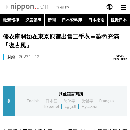
最新報導
深度報導
新聞
日本資料庫
日本指南
視覺日本
日本語
優衣庫開始在東京原宿出售二手衣＝染色充滿
English
「復古風」
简体字
最新報導
News
財經
2023.10.12
from Japan
Français
深度報導
Español
新聞
其他語言閱讀
العربية
English
日本語
简体字
繁體字
Français
日本資料庫
Español
العربية
Русский
Русский
日本指南