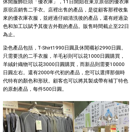
休閒服飾巨頭「優衣庫」，11日開始在東京原宿的優衣庫
視覺日本
原宿店銷售二手衣。店裡出售的產品，是從顧客那裡收集
來的優衣庫衣服，並經過仔細清洗後的產品，還有經過染
臺灣香港
色和加工以賦予其復古外觀的產品。販售時間截止至22日
為止。
更多
染色產品包括，T-Shirt1990日圓及休閒襯衫2990日圓。
只需要洗的二手衣服，羊毛衫則可以花1000日圓購買，
人物訪談
official SNS
羊絨針織物可以花3000日圓購買，而新品則需要10000
日圓左右。還有2000年代初的產品，您可以選擇那個時
日本入門
代特有的顏色和形狀。顧客也可以將其製成帶有補丁特色
的原創產品，每件500日圓。
政治外交
社會
財經