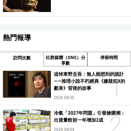
熱門報導
社群媒體（SNS）分
停留時間
訪問次數
享數
追悼東野圭吾：無人能想到的詭計
1
——推理小說不朽經典《嫌疑犯X的
獻身》背後的故事
2026.08.05
冷氣「2027年問題」引發搶購潮：
2
出貨量較前一年增加2成
2026.08.04