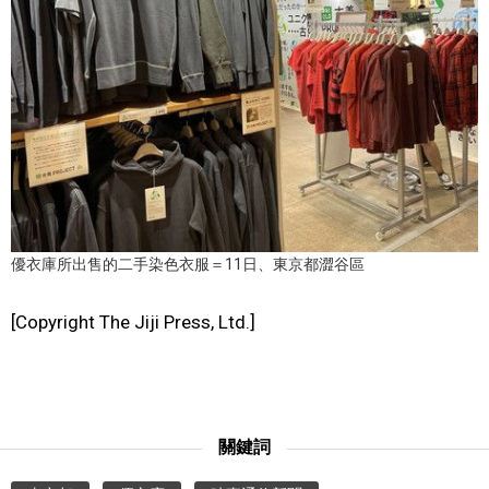
文化
科學技術
生活
運動
優衣庫所出售的二手染色衣服＝11日、東京都澀谷區
娛樂
[Copyright The Jiji Press, Ltd.]
教育
工作勞動
關鍵詞
家庭