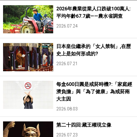
2026年農業從業人口跌破100萬人:
平均年齡67.7歲——農水省調查
2026.07.24
日本皇位繼承的「女人禁制」,在歷
史上是如何形成的?
2026.07.21
每盒600日圓是戒菸時機?:「家庭經
濟負擔」與「為了健康」為戒菸兩
大主因
2026.08.03
第二十四回:藏王權現立像
2026.07.23