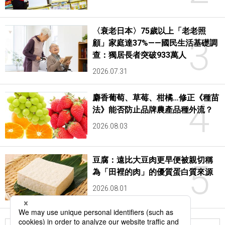
〈衰老日本〉75歲以上「老老照
3
顧」家庭達37%——國民生活基礎調
查：獨居長者突破933萬人
2026.07.31
麝香葡萄、草莓、柑橘…修正《種苗
4
法》能否防止品牌農產品種外流？
2026.08.03
豆腐：遠比大豆肉更早便被親切稱
5
為「田裡的肉」的優質蛋白質來源
2026.08.01