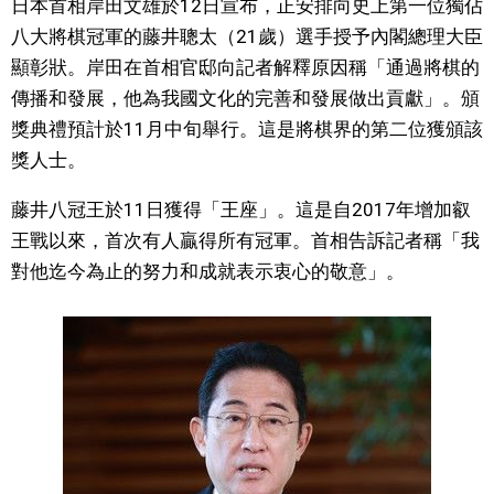
日本首相岸田文雄於12日宣布，正安排向史上第一位獨佔
視覺日本
八大將棋冠軍的藤井聰太（21歲）選手授予內閣總理大臣
顯彰狀。岸田在首相官邸向記者解釋原因稱「通過將棋的
臺灣香港
傳播和發展，他為我國文化的完善和發展做出貢獻」。頒
獎典禮預計於11月中旬舉行。這是將棋界的第二位獲頒該
更多
獎人士。
藤井八冠王於11日獲得「王座」。這是自2017年增加叡
人物訪談
official SNS
王戰以來，首次有人贏得所有冠軍。首相告訴記者稱「我
對他迄今為止的努力和成就表示衷心的敬意」。
日本入門
政治外交
社會
財經