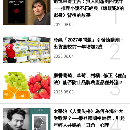
追悼東野圭吾：無人能想到的詭計
1
——推理小說不朽經典《嫌疑犯X的
獻身》背後的故事
2026.08.05
冷氣「2027年問題」引發搶購潮：
2
出貨量較前一年增加2成
2026.08.04
麝香葡萄、草莓、柑橘…修正《種苗
3
法》能否防止品牌農產品種外流？
2026.08.03
太宰治《人間失格》為何在海外大
4
受歡迎？──榮登韓國暢銷榜，引起
年輕人共鳴的「丑角」心理