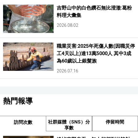
吉野山中的白色鑽石無比澄澈:葛粉
料理大彙集
2026.08.02
職業災害:2025年死傷人數(因職災停
工4天以上)達13萬5000人 其中3成
為60歲以上銀髮族
2026.07.16
熱門報導
社群媒體（SNS）分
停留時間
訪問次數
享數