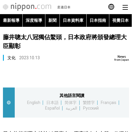
最新報導
深度報導
新聞
日本資料庫
日本指南
視覺日本
日本語
藤井聰太八冠獨佔鰲頭，日本政府將頒發總理大
English
臣顯彰
简体字
最新報導
News
文化
2023.10.13
from Japan
Français
深度報導
Español
新聞
其他語言閱讀
العربية
English
日本語
简体字
繁體字
Français
日本資料庫
Español
العربية
Русский
Русский
日本指南