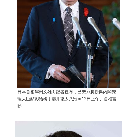
文化
科學技術
生活
運動
娛樂
日本首相岸田文雄向記者宣布，已安排將授與內閣總
教育
理大臣顯彰給棋手藤井聰太八冠＝12日上午、首相官
邸
工作勞動
家庭