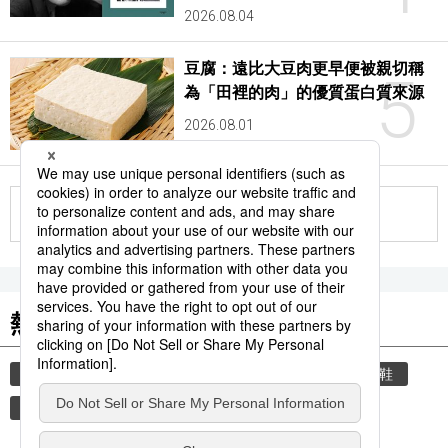
2026.08.04
豆腐：遠比大豆肉更早便被親切稱
5
為「田裡的肉」的優質蛋白質來源
2026.08.01
更多
熱門關鍵詞
教育
住宅
禮儀
玄關
禮貌
脫鞋
觀光旅遊
時事通信新聞
歷史
飲食