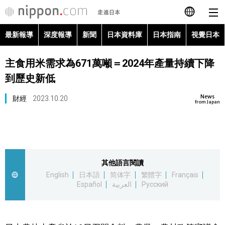
最新報導
深度報導
新聞
日本資料庫
日本指南
視覺日本
日本語
主食用米需求為671萬噸＝2024年產量持續下降
English
到歷史新低
简体字
最新報導
News
財經
2023.10.20
from Japan
Français
深度報導
Español
新聞
其他語言閱讀
العربية
English
日本語
简体字
繁體字
Français
日本資料庫
Español
العربية
Русский
Русский
日本指南