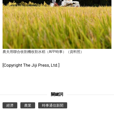
文化
科學技術
生活
農夫用聯合收割機收割水稻（AFP時事）（資料照）
運動
[Copyright The Jiji Press, Ltd.]
娛樂
教育
關鍵詞
工作勞動
經濟
農業
時事通信新聞
家庭