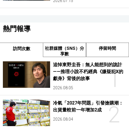
2026.07.15
熱門報導
社群媒體（SNS）分
停留時間
訪問次數
享數
追悼東野圭吾：無人能想到的詭計
1
——推理小說不朽經典《嫌疑犯X的
獻身》背後的故事
2026.08.05
冷氣「2027年問題」引發搶購潮：
2
出貨量較前一年增加2成
2026.08.04