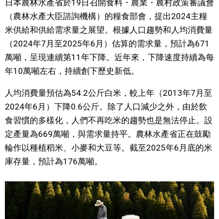
日本農林水產省於19日召開食料・農業・農村政策審議會
視覺日本
（農林水產大臣諮詢機構）的糧食部會，提出2024主糧
米供給和供給需求量之展望。根據人口趨勢和人均消費量
臺灣香港
（2024年7月至2025年6月）估算的需求量，預計為671
萬噸，呈現連續第11年下降。近年來，下降速度持續為每
更多
年10萬噸左右，持續創下歷史新低。
人均消費量預估為54.2公斤白米，較上年（2013年7月至
人物訪談
official SNS
2024年6月）下降0.6公斤。除了人口減少之外，由於飲
食習慣的多樣化，人們不再吃米的趨勢也是無法停止。設
日本入門
定產量為669萬噸，與需求量持平。農林水產省正在鼓勵
輪作以種植稻米、小麥和大豆等。截至2025年6月底的米
政治外交
庫存量，預計為176萬噸。
社會
財經