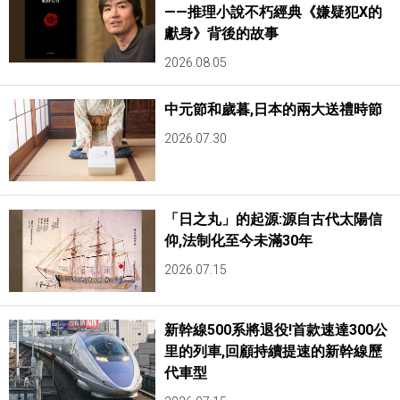
——推理小說不朽經典《嫌疑犯X的
獻身》背後的故事
2026.08.05
中元節和歲暮,日本的兩大送禮時節
2026.07.30
「日之丸」的起源:源自古代太陽信
仰,法制化至今未滿30年
2026.07.15
新幹線500系將退役!首款速達300公
里的列車,回顧持續提速的新幹線歷
代車型