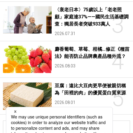
〈衰老日本〉75歲以上「老老照
3
顧」家庭達37%——國民生活基礎調
查：獨居長者突破933萬人
2026.07.31
麝香葡萄、草莓、柑橘…修正《種苗
4
法》能否防止品牌農產品種外流？
2026.08.03
豆腐：遠比大豆肉更早便被親切稱
5
為「田裡的肉」的優質蛋白質來源
2026.08.01
更多