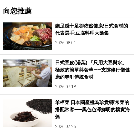
向您推薦
飽足感十足卻依然健康!日式食材的
代表選手:豆腐料理大匯集
2026.08.01
日式豆皮(湯葉):「只用大豆與水」
極致的簡單與奢華——支撐修行僧健
康的寺町傳統食材
2026.07.18
羊栖菜:日本國產極為珍貴!家常菜的
搭配常客——黑色色澤鮮明的樸實海
藻
2026.07.25