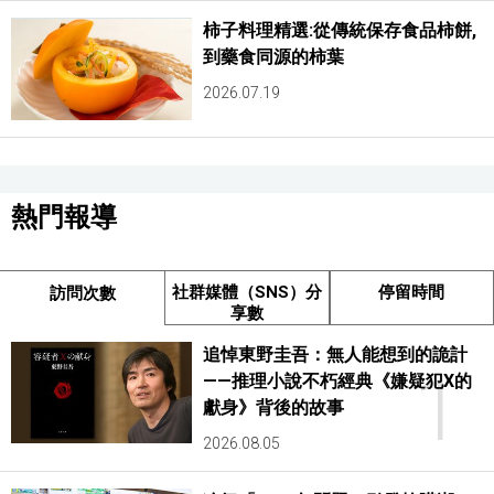
柿子料理精選:從傳統保存食品柿餅,
到藥食同源的柿葉
2026.07.19
熱門報導
社群媒體（SNS）分
停留時間
訪問次數
享數
追悼東野圭吾：無人能想到的詭計
1
——推理小說不朽經典《嫌疑犯X的
獻身》背後的故事
2026.08.05