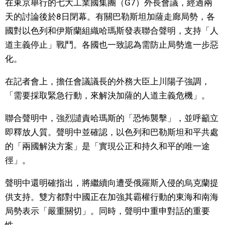
在東京舉行的七大工業國集團（G7）外長會議，經過兩
視覺日本
天的討論後於8日閉幕。有關巴勒斯坦加薩走廊局勢，各
國對以色列和伊斯蘭組織哈瑪斯發表聯合聲明，支持「人
臺灣香港
道主義停止」戰鬥。各國也一致認為需防止局勢進一步惡
化。
更多
在記者會上，擔任會議議長的外務大臣上川陽子強調，
「需要採取緊急行動，來解決加薩的人道主義危機」。
人物訪談
official SNS
聯合聲明中，強烈譴責哈瑪斯的「恐怖襲擊」，並呼籲立
日本入門
即釋放人質。聲明中並確認，以色列和巴勒斯坦和平共處
的「兩國解決方案」是「實現公正和持久和平的唯一途
政治外交
徑」。
聲明中還明確指出，將繼續向遭受俄羅斯入侵的烏克蘭提
社會
供支持。雙方都對中國正在加強其霸權行動的東海和南海
局勢表示「嚴重關切」。同時，聲明中重申對話的重要
財經