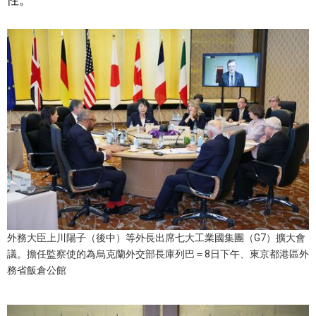
性。
文化
科學技術
生活
運動
娛樂
教育
外務大臣上川陽子（後中）等外長出席七大工業國集團（G7）擴大會
議。擔任監察使的為烏克蘭外交部長庫列巴＝8日下午、東京都港區外
工作勞動
務省飯倉公館
家庭