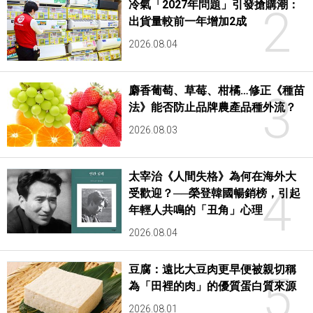
冷氣「2027年問題」引發搶購潮：
2
出貨量較前一年增加2成
2026.08.04
麝香葡萄、草莓、柑橘…修正《種苗
3
法》能否防止品牌農產品種外流？
2026.08.03
太宰治《人間失格》為何在海外大
4
受歡迎？──榮登韓國暢銷榜，引起
年輕人共鳴的「丑角」心理
2026.08.04
豆腐：遠比大豆肉更早便被親切稱
5
為「田裡的肉」的優質蛋白質來源
2026.08.01