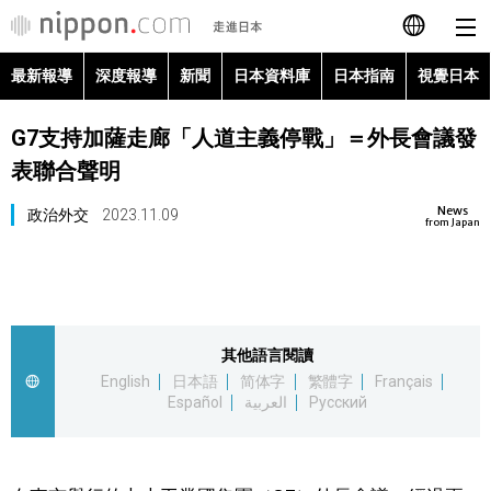
最新報導
深度報導
新聞
日本資料庫
日本指南
視覺日本
日本語
G7支持加薩走廊「人道主義停戰」＝外長會議發
English
表聯合聲明
简体字
最新報導
News
政治外交
2023.11.09
from Japan
Français
深度報導
Español
新聞
其他語言閱讀
العربية
English
日本語
简体字
繁體字
Français
日本資料庫
Español
العربية
Русский
Русский
日本指南