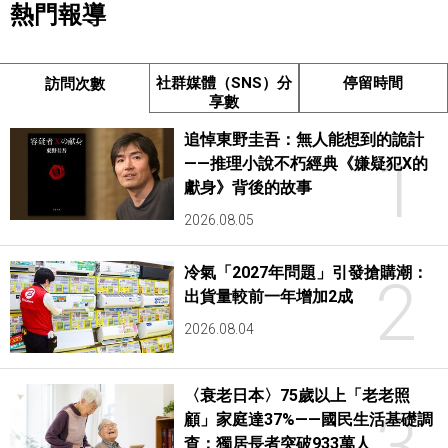
熱門報導
社群媒體（SNS）分
停留時間
訪問次數
享數
追悼東野圭吾：無人能想到的詭計
1
——推理小說不朽經典《嫌疑犯X的
獻身》背後的故事
2026.08.05
冷氣「2027年問題」引發搶購潮：
2
出貨量較前一年增加2成
2026.08.04
〈衰老日本〉75歲以上「老老照
3
顧」家庭達37%——國民生活基礎調
查：獨居長者突破933萬人