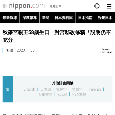
最新報導
深度報導
新聞
日本資料庫
日本指南
視覺日本
日本語
秋篠宮親王58歲生日＝對宮邸改修稱「説明仍不
English
充分」
简体字
最新報導
News
社會
2023.11.30
from Japan
Français
深度報導
Español
新聞
其他語言閱讀
العربية
English
日本語
简体字
繁體字
Français
日本資料庫
Español
العربية
Русский
Русский
日本指南