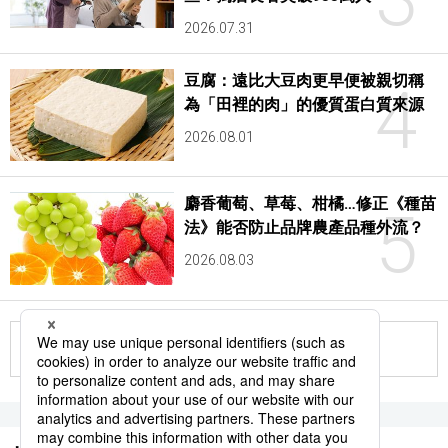
2026.07.31
豆腐：遠比大豆肉更早便被親切稱
4
為「田裡的肉」的優質蛋白質來源
2026.08.01
麝香葡萄、草莓、柑橘…修正《種苗
5
法》能否防止品牌農產品種外流？
2026.08.03
更多