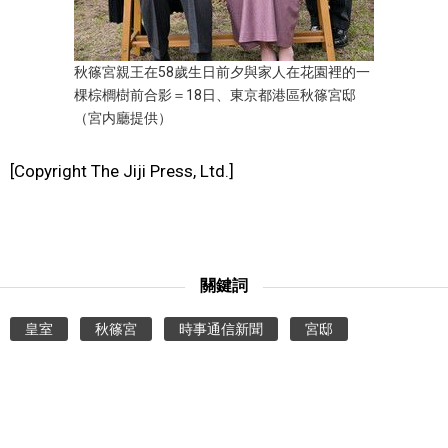
秋篠宮親王在58歲生日前夕與家人在花園裡的一
棵棕櫚樹前合影＝18日、東京都港區秋篠宮邸
（宮内廳提供）
[Copyright The Jiji Press, Ltd.]
關鍵詞
皇室
秋篠宮
時事通信新聞
宮邸