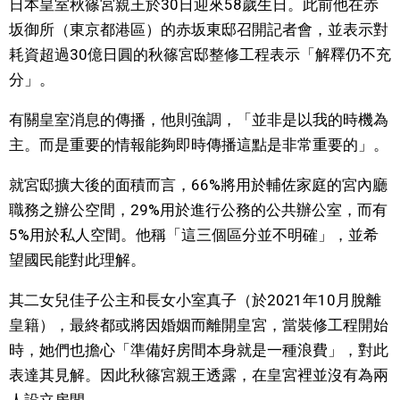
日本皇室秋篠宮親王於30日迎來58歲生日。此前他在赤
視覺日本
坂御所（東京都港區）的赤坂東邸召開記者會，並表示對
耗資超過30億日圓的秋篠宮邸整修工程表示「解釋仍不充
臺灣香港
分」。
有關皇室消息的傳播，他則強調，「並非是以我的時機為
更多
主。而是重要的情報能夠即時傳播這點是非常重要的」。
人物訪談
official SNS
就宮邸擴大後的面積而言，66%將用於輔佐家庭的宮內廳
職務之辦公空間，29%用於進行公務的公共辦公室，而有
日本入門
5%用於私人空間。他稱「這三個區分並不明確」，並希
望國民能對此理解。
政治外交
其二女兒佳子公主和長女小室真子（於2021年10月脫離
皇籍），最終都或將因婚姻而離開皇宮，當裝修工程開始
社會
時，她們也擔心「準備好房間本身就是一種浪費」，對此
表達其見解。因此秋篠宮親王透露，在皇宮裡並沒有為兩
財經