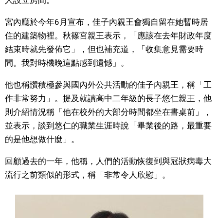
人設立房間。
文化
宮內廳於今年6月宣布，佳子內親王會獨自留在她暫時居
住的建築物裡。秋篠宮親王表示，「應該在去年財政年度
科學技術
結束時就先發佈它」，但也補充道，「收集意見需要時
間。我對時機晚這點感到遺憾」。
生活
他也稱讚積極參與國內外公共活動的佳子內親王，稱「工
作非常努力」。提及就讀高中二年級的長子悠仁親王，他
運動
則介紹情況稱「他在校外的大部分時間都坐在書桌前」，
並表示，談到悠仁的職業生涯時說「畢業後的路，最重要
娛樂
的是他想做什麼」。
教育
回顧過去的一年，他稱，人們的活動恢復到與冠狀病毒大
流行之前類似的形式，稱「非常令人欣慰」。
工作勞動
家庭