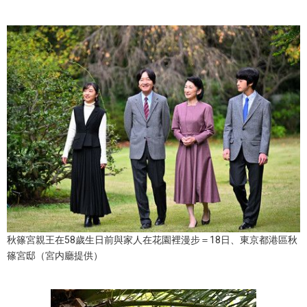
秋篠宮親王在58歲生日前與家人在花園裡漫步＝18日、東京都港區秋
篠宮邸（宮内廳提供）