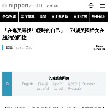
最新報導
深度報導
新聞
日本資料庫
日本指南
視覺日本
日本語
「在奄美尋找年輕時的自己」＝74歲美國婦女在
English
紐約的回憶
简体字
最新報導
News
國際
2023.12.26
from Japan
Français
深度報導
Español
新聞
其他語言閱讀
العربية
English
日本語
简体字
繁體字
Français
日本資料庫
Español
العربية
Русский
Русский
日本指南