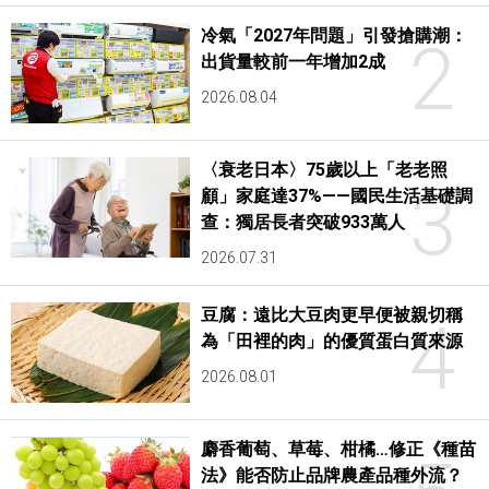
冷氣「2027年問題」引發搶購潮：
2
出貨量較前一年增加2成
2026.08.04
〈衰老日本〉75歲以上「老老照
3
顧」家庭達37%——國民生活基礎調
查：獨居長者突破933萬人
2026.07.31
豆腐：遠比大豆肉更早便被親切稱
4
為「田裡的肉」的優質蛋白質來源
2026.08.01
麝香葡萄、草莓、柑橘…修正《種苗
法》能否防止品牌農產品種外流？