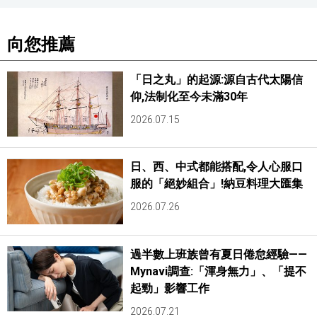
向您推薦
「日之丸」的起源:源自古代太陽信
仰,法制化至今未滿30年
2026.07.15
日、西、中式都能搭配,令人心服口
服的「絕妙組合」!納豆料理大匯集
2026.07.26
過半數上班族曾有夏日倦怠經驗——
Mynavi調查:「渾身無力」、「提不
起勁」影響工作
2026.07.21