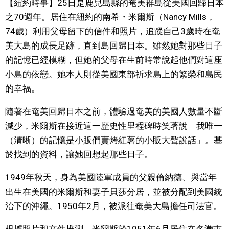
【紐約時事】25日是鹿兒島縣的奄美群島從美國回歸日本
視覺日本
之70週年。居住在紐約的南希・米爾斯（Nancy Mills，
74歲）利用父母留下的信件和照片，追蹤自己3歲時在奄
臺灣香港
美大島的成長足跡，直到島回歸日本。雖然她對那些日子
的記憶已經模糊，但她的父母在生前時常說起他們對這座
更多
小島的依戀。她本人則從美國東部祈求島上的繁榮和島民
的幸福。
人物訪談
official SNS
隨著在奄美回歸日本之前，體驗過奄美的美國人數量不斷
減少，米爾斯在接近這一歷史性里程碑時笑著說「我唯一
日本入門
（清晰）的記憶是小販們賣烤紅薯的小販大聲說話」。基
於找到的資料，讓她回想起那些日子。
政治外交
1949年秋天，身為美國陸軍成員的父親倫納德、與當年
社會
出生在美國的米爾斯和妻子貝莎分居，並被分配到美國統
治下的沖繩。1950年2月，被派往奄美大島擔任司法官。
財經