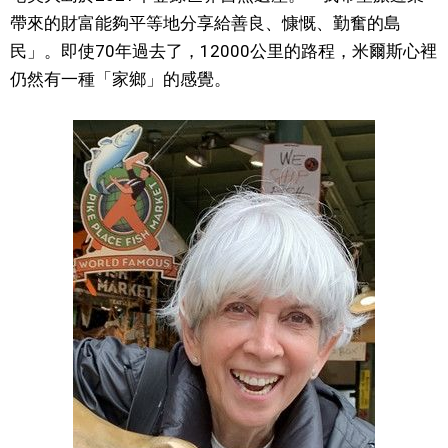
帶來的財富能夠平等地分享給善良、慷慨、勤奮的島
醫療健康
民」。即使70年過去了，12000公里的路程，米爾斯心裡
仍然有一種「家鄉」的感覺。
語言
東京
編輯部通知