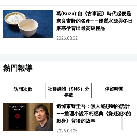
葛(Kuzu):自《古事記》時代起便是
奈良吉野的名產——優質水源與冬日
嚴寒孕育出最高級極品
2026.08.02
熱門報導
社群媒體（SNS）分
停留時間
訪問次數
享數
追悼東野圭吾：無人能想到的詭計
1
——推理小說不朽經典《嫌疑犯X的
獻身》背後的故事
2026.08.05