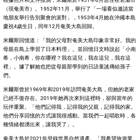
根據照片和文件推測，米爾斯於1951年6月居住在名瀨市
（現奄美市）。1952年11月，舉行了「一場看似邀請當
文化
地朋友舉行告別聚會的派對」，1953年4月她在沖繩本島
慶祝4歲生日，同年12月奄美大島回歸。
科學技術
米爾斯回憶道：「我的父母對奄美大島印象非常好。我的
生活
母親在島上學習了日本料理」。並回憶日文時說起「小南
希，小南希，你在哪裡？我在這兒，我在這兒，我在這
運動
裡」。據了解她也把從母親那學到的日語童謠傳給孫子
們。
娛樂
米爾斯曾於1969年和2019年訪問奄美大島，但她的老家
已經不復存在。2019年她再次來到這裡時，卻與當年的
教育
玩伴重聚。「他們記得我，記得我的父親，記得我的家。
他們分享回憶的方式讓我很感動。當我們一起唱歌時，各
工作勞動
種情緒都湧出來，讓我哭了」。
家庭
奄美大島於2021年登錄世界自然遺產。「我希望旅遊業