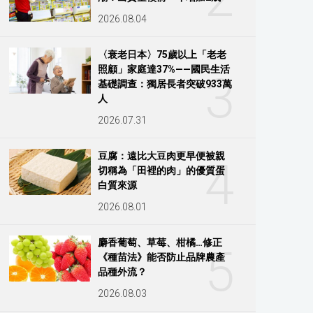
2026.08.04
〈衰老日本〉75歲以上「老老
照顧」家庭達37%——國民生活
3
基礎調查：獨居長者突破933萬
人
2026.07.31
豆腐：遠比大豆肉更早便被親
4
切稱為「田裡的肉」的優質蛋
白質來源
2026.08.01
麝香葡萄、草莓、柑橘…修正
5
《種苗法》能否防止品牌農產
品種外流？
2026.08.03