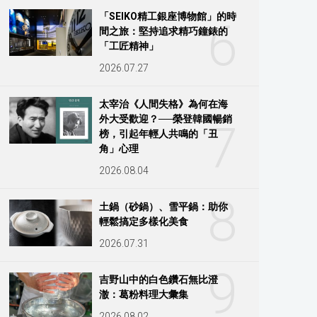
「SEIKO精工銀座博物館」的時
6
間之旅：堅持追求精巧鐘錶的
「工匠精神」
2026.07.27
太宰治《人間失格》為何在海
外大受歡迎？──榮登韓國暢銷
7
榜，引起年輕人共鳴的「丑
角」心理
2026.08.04
8
土鍋（砂鍋）、雪平鍋：助你
輕鬆搞定多樣化美食
2026.07.31
9
吉野山中的白色鑽石無比澄
澈：葛粉料理大彙集
2026.08.02