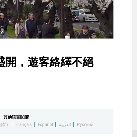
生活
運動
東京
編輯部通知
盛開，遊客絡繹不絕
其他語言閱讀
繁體字
Français
Español
العربية
Русский