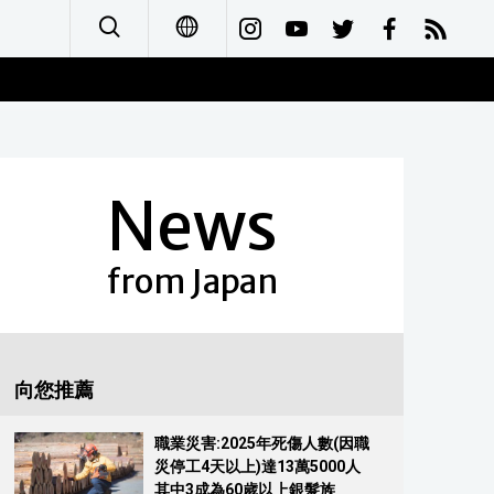
日本語
English
News
简体字
Français
from Japan
Español
العربية
向您推薦
Русский
職業災害:2025年死傷人數(因職
災停工4天以上)達13萬5000人
其中3成為60歲以上銀髮族