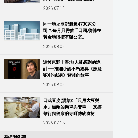
2026.07.16
同一地址登記超過4700家公
司!?:每月只需數千日圓,彷彿在
黃金地段擁有辦公室...
2026.08.05
追悼東野圭吾:無人能想到的詭
計——推理小說不朽經典《嫌疑
犯X的獻身》背後的故事
2026.08.05
日式豆皮(湯葉):「只用大豆與
水」極致的簡單與奢華——支撐
修行僧健康的寺町傳統食材
2026.07.18
熱門報導