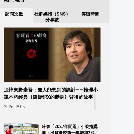
訪問次數
社群媒體（SNS）
停留時間
分享數
追悼東野圭吾：無人能想到的詭計——推理小
1
說不朽經典《嫌疑犯X的獻身》背後的故事
2026.08.05
2
冷氣「2027年問題」引發搶購
潮：出貨量較前一年增加2成