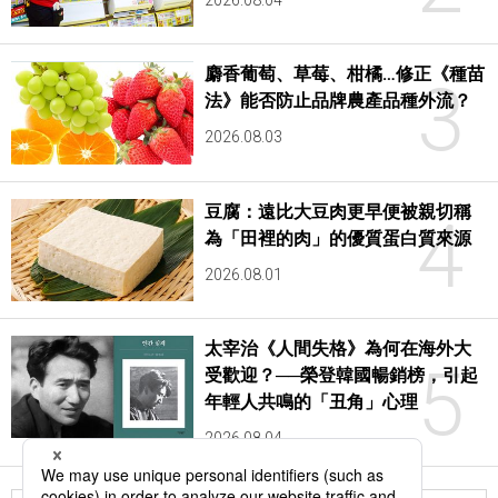
2026.08.04
麝香葡萄、草莓、柑橘…修正《種苗
3
法》能否防止品牌農產品種外流？
2026.08.03
豆腐：遠比大豆肉更早便被親切稱
4
為「田裡的肉」的優質蛋白質來源
2026.08.01
太宰治《人間失格》為何在海外大
5
受歡迎？──榮登韓國暢銷榜，引起
年輕人共鳴的「丑角」心理
2026.08.04