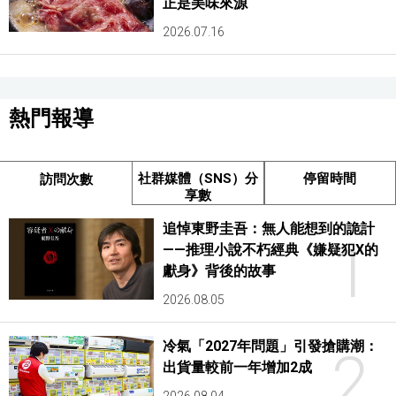
正是美味來源
2026.07.16
熱門報導
社群媒體（SNS）分
停留時間
訪問次數
享數
追悼東野圭吾：無人能想到的詭計
1
——推理小說不朽經典《嫌疑犯X的
獻身》背後的故事
2026.08.05
冷氣「2027年問題」引發搶購潮：
2
出貨量較前一年增加2成