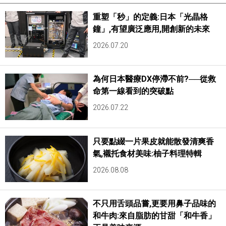
重塑「秒」的定義:日本「光晶格
鐘」,有望廣泛應用,開創新的未來
2026.07.20
為何日本醫療DX停滯不前?──從救
命第一線看到的突破點
2026.07.22
只要點綴一片果皮就能散發清爽香
氣,襯托食材美味:柚子料理特輯
2026.08.08
不只用舌頭品嘗,更要用鼻子品味的
和牛肉:來自脂肪的甘甜「和牛香」