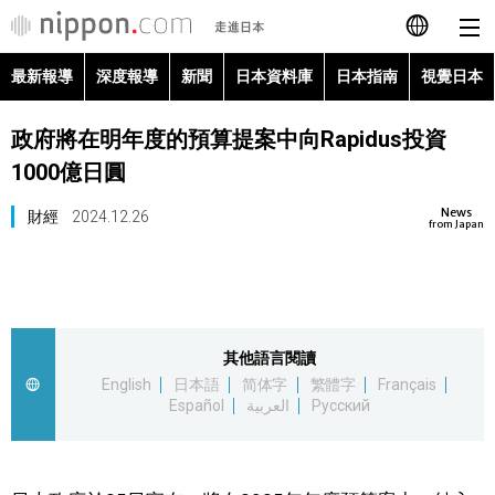
最新報導
深度報導
新聞
日本資料庫
日本指南
視覺日本
日本語
政府將在明年度的預算提案中向Rapidus投資
English
1000億日圓
简体字
最新報導
News
財經
2024.12.26
from Japan
Français
深度報導
Español
新聞
其他語言閱讀
العربية
English
日本語
简体字
繁體字
Français
日本資料庫
Español
العربية
Русский
Русский
日本指南