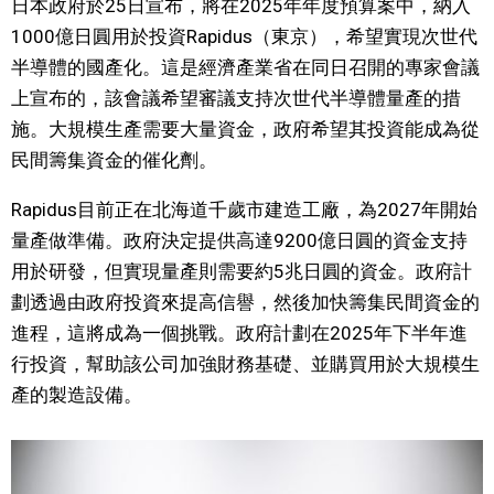
日本政府於25日宣布，將在2025年年度預算案中，納入
視覺日本
1000億日圓用於投資Rapidus（東京），希望實現次世代
半導體的國產化。這是經濟產業省在同日召開的專家會議
臺灣香港
上宣布的，該會議希望審議支持次世代半導體量產的措
施。大規模生產需要大量資金，政府希望其投資能成為從
更多
民間籌集資金的催化劑。
Rapidus目前正在北海道千歲市建造工廠，為2027年開始
人物訪談
official SNS
量產做準備。政府決定提供高達9200億日圓的資金支持
用於研發，但實現量產則需要約5兆日圓的資金。政府計
日本入門
劃透過由政府投資來提高信譽，然後加快籌集民間資金的
進程，這將成為一個挑戰。政府計劃在2025年下半年進
政治外交
行投資，幫助該公司加強財務基礎、並購買用於大規模生
產的製造設備。
社會
財經