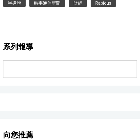
半導體
時事通信新聞
財經
Rapidus
醫療健康
語言
系列報導
東京
編輯部通知
向您推薦