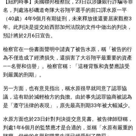
【紐約時事】美國聯邦檢察院，23日以涉嫌銀行詐騙等罪
視覺日本
名，判處洛杉磯道奇隊大谷翔平選手的前口譯水原一平
（40歲）4年9個月有期徒刑，未來釋放後還要居家觀察3
臺灣香港
年。此判決是提交給西部加州法院的文件中做出的判決，
預計將於2月6日宣告。
更多
檢察官在一份書面聲明中譴責了被告水原，稱「被告的行
為不僅造成了經濟損失，還損害了大谷翔平最重要的資產
人物訪談
official SNS
——名譽和信譽」。檢察官稱：「這種背叛和貪婪應該受
到嚴厲的刑期」。
日本入門
另一方面，也有意見指出，稱水原很早就同意了認罪協
政治外交
議，這有助於減輕檢方的負擔。由於事先認罪協商被認為
是「遵守法律的表現」，原先最高刑期33年被大幅減少。
社會
水原方面也於23日針對判決提交意見書。被告律師辯稱，
判處1年6個月的監禁應才是合適的，並稱「水原有嚴重的
財經