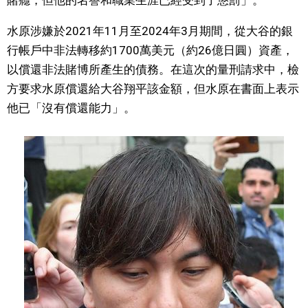
賭癮，但他的名譽和職業生涯已經受到了懲罰」。
文化
水原涉嫌於2021年11月至2024年3月期間，從大谷的銀
行帳戶中非法轉移約1700萬美元（約26億日圓）資產，
科學技術
以償還非法賭博所產生的債務。在這次的量刑請求中，檢
方要求水原償還給大谷翔平該金額，但水原在書面上表示
生活
他已「沒有償還能力」。
運動
娛樂
教育
工作勞動
家庭