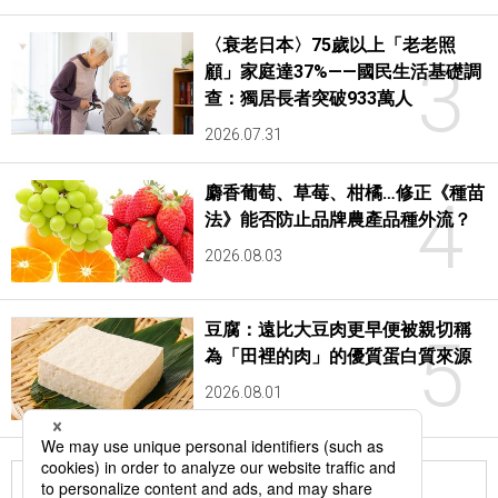
〈衰老日本〉75歲以上「老老照
3
顧」家庭達37%——國民生活基礎調
查：獨居長者突破933萬人
2026.07.31
麝香葡萄、草莓、柑橘…修正《種苗
4
法》能否防止品牌農產品種外流？
2026.08.03
豆腐：遠比大豆肉更早便被親切稱
5
為「田裡的肉」的優質蛋白質來源
2026.08.01
更多