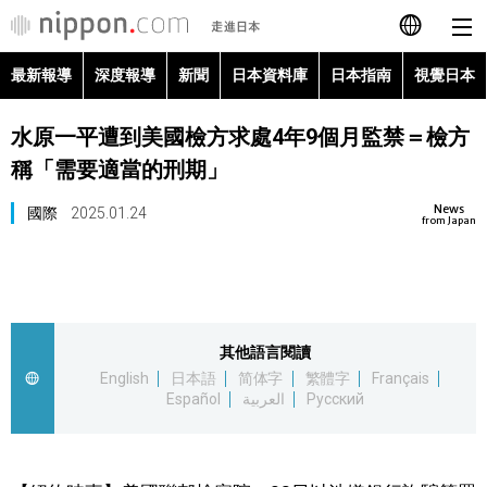
最新報導
深度報導
新聞
日本資料庫
日本指南
視覺日本
日本語
水原一平遭到美國檢方求處4年9個月監禁＝檢方
English
稱「需要適當的刑期」
简体字
最新報導
News
國際
2025.01.24
from Japan
Français
深度報導
Español
新聞
其他語言閱讀
العربية
English
日本語
简体字
繁體字
Français
日本資料庫
Español
العربية
Русский
Русский
日本指南