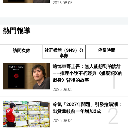
2026.08.05
熱門報導
社群媒體（SNS）分
停留時間
訪問次數
享數
追悼東野圭吾：無人能想到的詭計
1
——推理小說不朽經典《嫌疑犯X的
獻身》背後的故事
2026.08.05
冷氣「2027年問題」引發搶購潮：
2
出貨量較前一年增加2成
2026.08.04