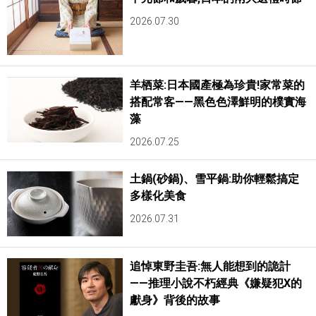
2026.07.30
羊栖菜:日本國產極為珍貴!家常菜的
搭配常客——黑色色澤鮮明的樸實海
藻
2026.07.25
土鍋(砂鍋)、雪平鍋:助你輕鬆搞定
多樣化美食
2026.07.31
追悼東野圭吾:無人能想到的詭計
——推理小說不朽經典《嫌疑犯X的
獻身》背後的故事