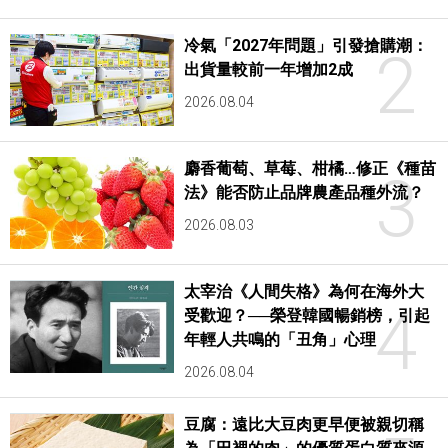
冷氣「2027年問題」引發搶購潮：
2
出貨量較前一年增加2成
2026.08.04
麝香葡萄、草莓、柑橘…修正《種苗
3
法》能否防止品牌農產品種外流？
2026.08.03
太宰治《人間失格》為何在海外大
4
受歡迎？──榮登韓國暢銷榜，引起
年輕人共鳴的「丑角」心理
2026.08.04
豆腐：遠比大豆肉更早便被親切稱