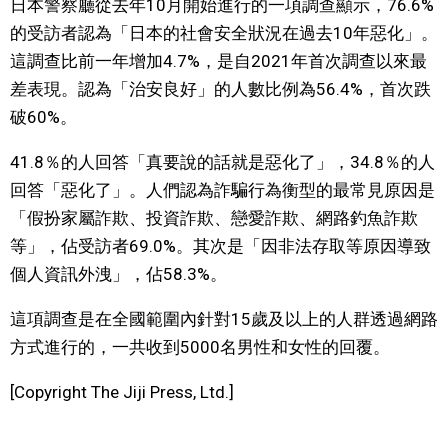
日本警察廳從去年10月開始進行的一項調查顯示，76.6%
視覺日本
的受訪者認為「日本的社會安全狀況在過去10年惡化」。
這調查比前一年增加4.7%，是自2021年首次調查以來最
臺灣香港
差表現。認為「治安良好」的人數比例為56.4%，首次跌
破60%。
更多
41.8％的人回答「真要說的話就是惡化了」，34.8％的人
回答「惡化了」。人們認為詐騙行為衡型的最常見原因是
人物訪談
official SNS
「假扮家屬詐欺、投資詐欺、戀愛詐欺、網路釣魚詐欺
等」，佔受訪者69.0%。其次是「因非法存取等原因導致
日本入門
個人資訊外洩」，佔58.3%。
政治外交
這項調查是在全國範圍內針對15歲及以上的人群透過網路
方式進行的，一共收到5000名男性和女性的回覆。
社會
[Copyright The Jiji Press, Ltd.]
財經