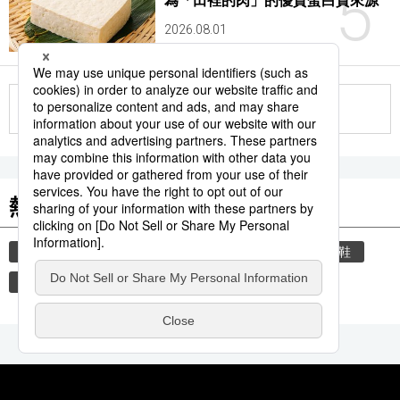
5
為「田裡的肉」的優質蛋白質來源
2026.08.01
更多
熱門關鍵詞
教育
禮儀
禮貌
住宅
玄關
脫鞋
歷史
觀光旅遊
觀光
娛樂