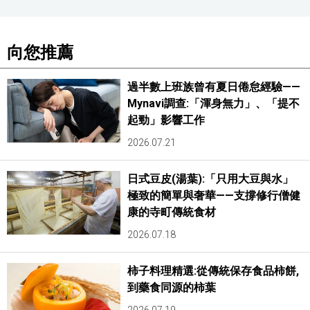
醫療健康
向您推薦
語言
過半數上班族曾有夏日倦怠經驗——
Mynavi調查:「渾身無力」、「提不
東京
起勁」影響工作
2026.07.21
編輯部通知
日式豆皮(湯葉):「只用大豆與水」
極致的簡單與奢華——支撐修行僧健
康的寺町傳統食材
2026.07.18
柿子料理精選:從傳統保存食品柿餅,
到藥食同源的柿葉