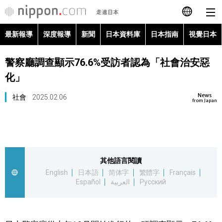
最新報導
深度報導
新聞
日本資料庫
日本指南
視覺日本
日本語
警察廳調查顯示76.6%受訪者認為「社會治安惡
English
化」
简体字
最新報導
News
社會
2025.02.06
from Japan
Français
深度報導
Español
新聞
其他語言閱讀
العربية
English
日本語
简体字
繁體字
Français
日本資料庫
Español
العربية
Русский
Русский
日本指南