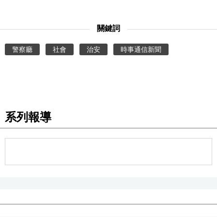
文化
關鍵詞
科學技術
警察廳
社會
治安
時事通信新聞
生活
運動
系列報導
娛樂
教育
工作勞動
家庭