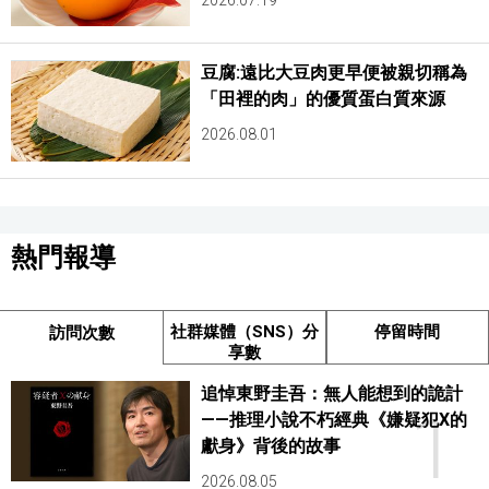
2026.07.19
豆腐:遠比大豆肉更早便被親切稱為
「田裡的肉」的優質蛋白質來源
2026.08.01
熱門報導
社群媒體（SNS）分
停留時間
訪問次數
享數
追悼東野圭吾：無人能想到的詭計
1
——推理小說不朽經典《嫌疑犯X的
獻身》背後的故事
2026.08.05