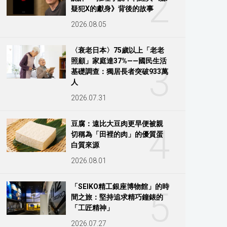
2
疑犯X的獻身》背後的故事
2026.08.05
〈衰老日本〉75歲以上「老老
照顧」家庭達37%——國民生活
3
基礎調查：獨居長者突破933萬
人
2026.07.31
豆腐：遠比大豆肉更早便被親
4
切稱為「田裡的肉」的優質蛋
白質來源
2026.08.01
「SEIKO精工銀座博物館」的時
5
間之旅：堅持追求精巧鐘錶的
「工匠精神」
2026.07.27