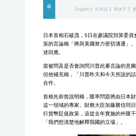
English
日本語
简体字
日本首相石破茂，5日在參議院預算委員
策的言論稱「將與美國努力密切溝通」。
述回應。
當被問及是否會詢問川普此番言論的意圖
但他補充稱，「川普昨天和今天所說的話
合作。
首相先前曾說明稱，匯率問題將由日本財
這一領域的專家。財務大臣加藤勝信同日
行貨幣貶值政策，這從去年實施的外匯干
「我們想清楚地解釋我國的立場」。