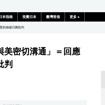
日本指南
視覺日本
臺灣香港
更多
人物訪談
普的操縱日圓批判
日本入門
與美密切溝通」＝回應
政治外交
批判
社會
財經
文化
科學技術