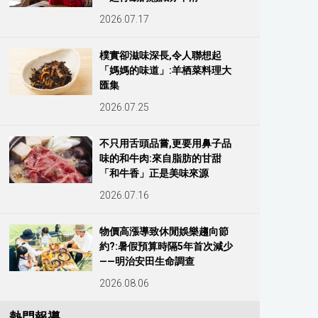
2026.07.17
樸實卻滋味深長,令人聯想起
「媽媽的味道」:羊栖菜料理大
匯集
2026.07.25
不只用舌頭品嘗,更要用鼻子品
味的和牛肉:來自脂肪的甘甜
「和牛香」正是美味來源
2026.07.16
物價高漲導致休閒娛樂趨向節
約?:暑假預算時隔5年首次減少
——明治安田生命調查
2026.08.06
熱門報導