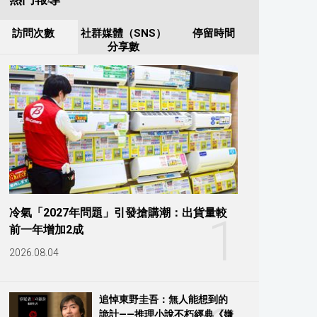
訪問次數
社群媒體（SNS）
停留時間
分享數
冷氣「2027年問題」引發搶購潮：出貨量較
1
前一年增加2成
2026.08.04
追悼東野圭吾：無人能想到的
詭計——推理小說不朽經典《嫌