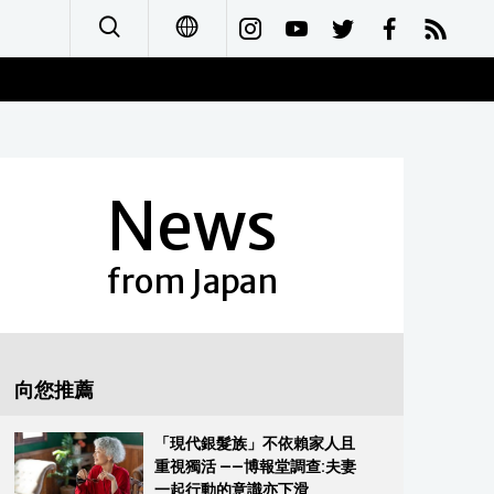
日本語
English
News
简体字
Français
from Japan
Español
العربية
向您推薦
Русский
「現代銀髮族」不依賴家人且
重視獨活 ——博報堂調查:夫妻
一起行動的意識亦下滑