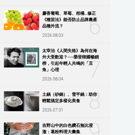
麝香葡萄、草莓、柑橘…修正
6
《種苗法》能否防止品牌農產
品種外流？
2026.08.03
太宰治《人間失格》為何在海
外大受歡迎？──榮登韓國暢銷
7
榜，引起年輕人共鳴的「丑
角」心理
2026.08.04
8
土鍋（砂鍋）、雪平鍋：助你
輕鬆搞定多樣化美食
2026.07.31
9
吉野山中的白色鑽石無比澄
澈：葛粉料理大彙集