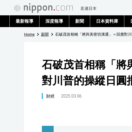
最新報導
深度報導
新聞
日本資料庫
Home
新聞
石破茂首相稱「將與美密切溝通」＝回應對川
石破茂首相稱「將
對川普的操縱日圓
財經
2025.03.06