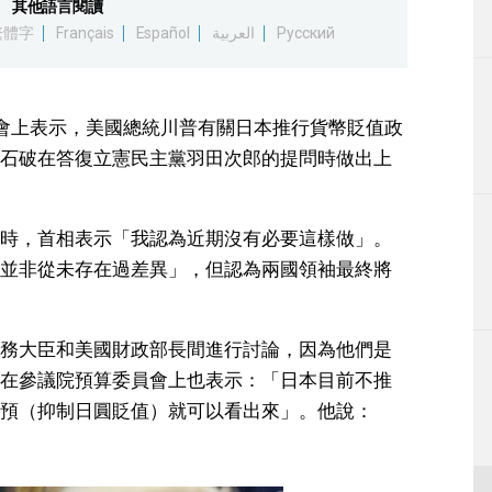
其他語言閱讀
生活
繁體字
Français
Español
العربية
Русский
運動
會上表示，美國總統川普有關日本推行貨幣貶值政
東京
石破在答復立憲民主黨羽田次郎的提問時做出上
編輯部通知
時，首相表示「我認為近期沒有必要這樣做」。
並非從未存在過差異」，但認為兩國領袖最終將
務大臣和美國財政部長間進行討論，因為他們是
在參議院預算委員會上也表示：「日本目前不推
預（抑制日圓貶值）就可以看出來」。他說：