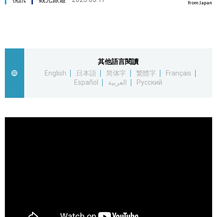
from Japan
視覺日本
臺灣香港
其他語言閱讀
更多
English
日本語
简体字
繁體字
Français
Español
العربية
Русский
人物訪談
official SNS
日本入門
政治外交
社會
財經