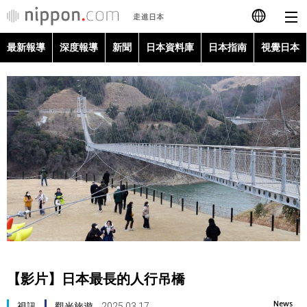
最新報導
深度報導
新聞
日本資料庫
日本指南
視覺日本
日本語
English
简体字
最新報導
Français
深度報導
Español
新聞
العربية
日本資料庫
Русский
【影片】日本最長的人行吊橋
日本指南
News
視訊
觀光旅遊
2025.03.17