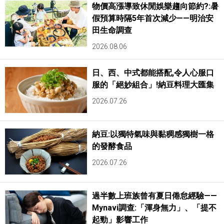
物價高漲導致休閒娛樂趨向節約?:暑
假預算時隔5年首次減少——明治安
田生命調查
2026.08.06
日、西、中式都能搭配,令人心服口
服的「絕妙組合」!納豆料理大匯集
2026.07.26
納豆:以獨特氣味與黏稠感獨樹一格
的發酵食品
2026.07.26
過半數上班族曾有夏日倦怠經驗——
Mynavi調查:「渾身無力」、「提不
起勁」影響工作