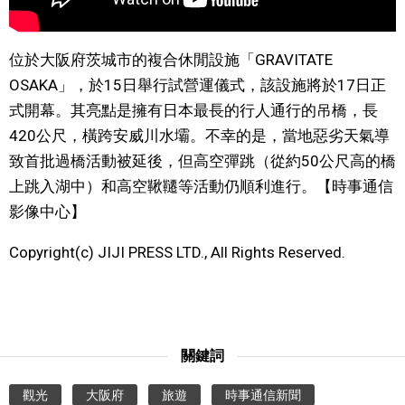
文化
位於大阪府茨城市的複合休閒設施「GRAVITATE
OSAKA」，於15日舉行試營運儀式，該設施將於17日正
科學技術
式開幕。其亮點是擁有日本最長的行人通行的吊橋，長
420公尺，橫跨安威川水壩。不幸的是，當地惡劣天氣導
生活
致首批過橋活動被延後，但高空彈跳（從約50公尺高的橋
上跳入湖中）和高空鞦韆等活動仍順利進行。【時事通信
運動
影像中心】
娛樂
Copyright(c) JIJI PRESS LTD., All Rights Reserved.
教育
工作勞動
關鍵詞
家庭
觀光
大阪府
旅遊
時事通信新聞