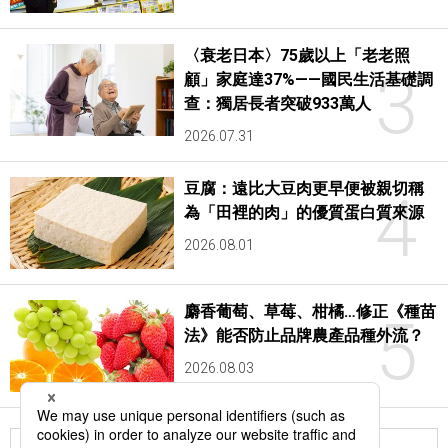
〈衰老日本〉75歲以上「老老照
3
顧」家庭達37%——國民生活基礎調
查：獨居長者突破933萬人
2026.07.31
豆腐：遠比大豆肉更早便被親切稱
4
為「田裡的肉」的優質蛋白質來源
2026.08.01
麝香葡萄、草莓、柑橘…修正《種苗
5
法》能否防止品牌農產品種外流？
2026.08.03