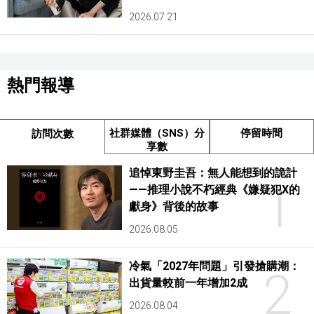
2026.07.21
熱門報導
社群媒體（SNS）分
停留時間
訪問次數
享數
追悼東野圭吾：無人能想到的詭計
1
——推理小說不朽經典《嫌疑犯X的
獻身》背後的故事
2026.08.05
冷氣「2027年問題」引發搶購潮：
2
出貨量較前一年增加2成
2026.08.04