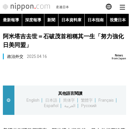
最新報導
深度報導
新聞
日本資料庫
日本指南
視覺日本
日本語
阿米塔吉去世＝石破茂首相稱其一生「努力強化
English
日美同盟」
简体字
最新報導
News
政治外交
2025.04.16
from Japan
Français
深度報導
Español
新聞
其他語言閱讀
العربية
English
日本語
简体字
繁體字
Français
日本資料庫
Español
العربية
Русский
Русский
日本指南