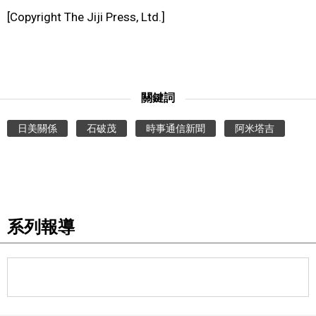
[Copyright The Jiji Press, Ltd.]
文化
科學技術
關鍵詞
生活
日美關係
石破茂
時事通信新聞
阿米塔吉
運動
娛樂
系列報導
教育
工作勞動
家庭