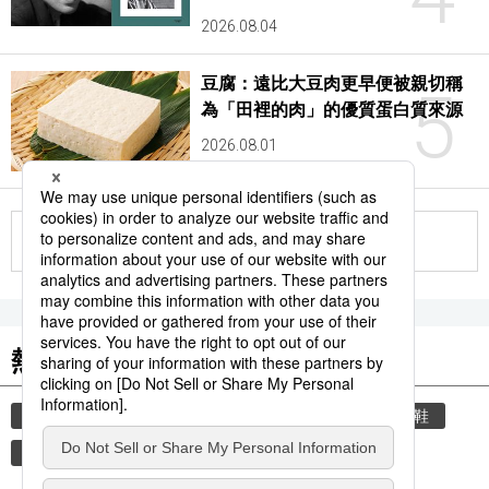
2026.08.04
豆腐：遠比大豆肉更早便被親切稱
5
為「田裡的肉」的優質蛋白質來源
2026.08.01
更多
熱門關鍵詞
教育
住宅
禮儀
玄關
禮貌
脫鞋
觀光旅遊
時事通信新聞
歷史
飲食