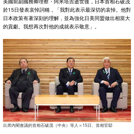
美國前副國務卿理察・阿米塔吉逝世後，日本首相石破茂
視覺日本
於15日發表哀悼詞稱，「我對此表示最深切的哀悼。他對
日本政策有著深刻的理解，並為強化日美同盟做出相當大
臺灣香港
的貢獻。我想再次對他的成就表示敬意」。
更多
人物訪談
official SNS
日本入門
政治外交
社會
出席內閣會議的首相石破茂（中央）等人＝15日、首相官邸
財經