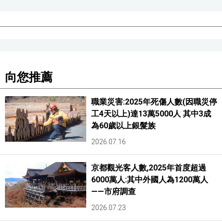
醫療健康
語言
向您推薦
東京
職業災害:2025年死傷人數(因職災停
編輯部通知
工4天以上)達13萬5000人 其中3成
為60歲以上銀髮族
2026.07.16
京都觀光客人數,2025年首度超過
6000萬人:其中外國人為1200萬人
——市府調查
2026.07.23