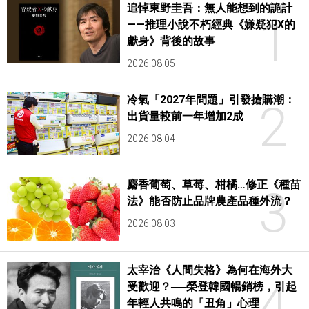
追悼東野圭吾：無人能想到的詭計
1
——推理小說不朽經典《嫌疑犯X的
獻身》背後的故事
2026.08.05
冷氣「2027年問題」引發搶購潮：
2
出貨量較前一年增加2成
2026.08.04
麝香葡萄、草莓、柑橘…修正《種苗
3
法》能否防止品牌農產品種外流？
2026.08.03
太宰治《人間失格》為何在海外大
4
受歡迎？──榮登韓國暢銷榜，引起
年輕人共鳴的「丑角」心理