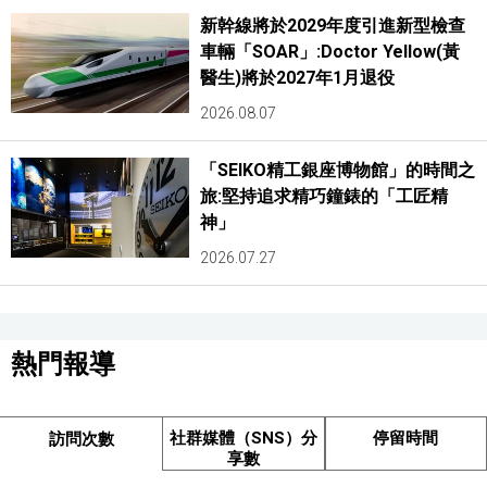
新幹線將於2029年度引進新型檢查
車輛「SOAR」:Doctor Yellow(黃
醫生)將於2027年1月退役
2026.08.07
「SEIKO精工銀座博物館」的時間之
旅:堅持追求精巧鐘錶的「工匠精
神」
2026.07.27
熱門報導
社群媒體（SNS）分
停留時間
訪問次數
享數