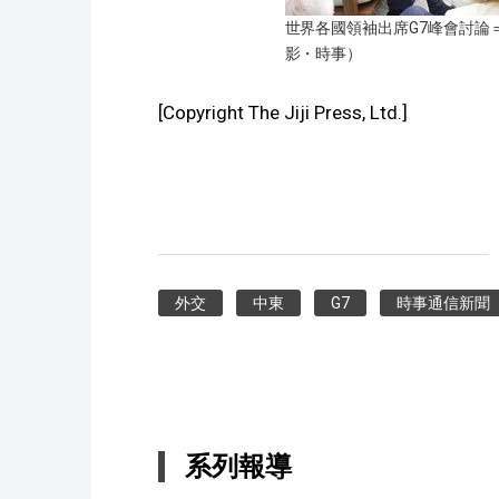
世界各國領袖出席G7峰會討論
影・時事）
[Copyright The Jiji Press, Ltd.]
外交
中東
G7
時事通信新聞
系列報導