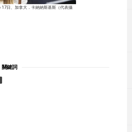
＝17日、加拿大．卡納納斯基斯（代表攝
關鍵詞