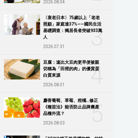
2026.08.04
〈衰老日本〉75歲以上「老老
照顧」家庭達37%——國民生活
3
基礎調查：獨居長者突破933萬
人
2026.07.31
豆腐：遠比大豆肉更早便被親
4
切稱為「田裡的肉」的優質蛋
白質來源
2026.08.01
麝香葡萄、草莓、柑橘…修正
5
《種苗法》能否防止品牌農產
品種外流？
2026.08.03