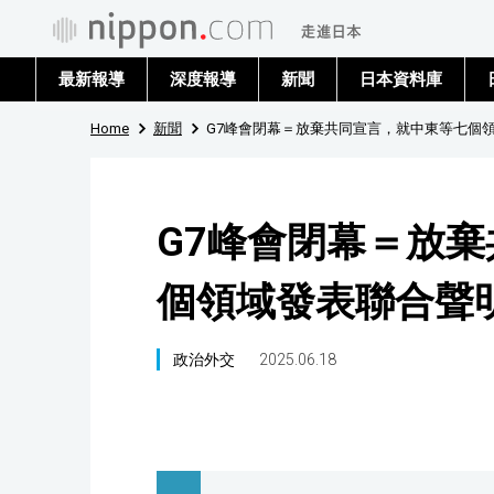
最新報導
深度報導
新聞
日本資料庫
Home
新聞
G7峰會閉幕＝放棄共同宣言，就中東等七個
G7峰會閉幕＝放
個領域發表聯合聲
政治外交
2025.06.18