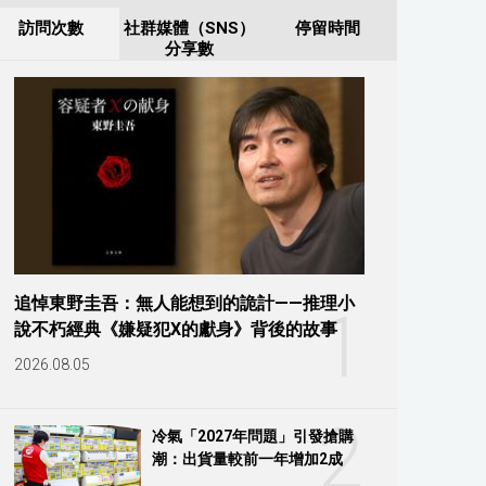
訪問次數
社群媒體（SNS）
停留時間
分享數
追悼東野圭吾：無人能想到的詭計——推理小
1
說不朽經典《嫌疑犯X的獻身》背後的故事
2026.08.05
2
冷氣「2027年問題」引發搶購
潮：出貨量較前一年增加2成