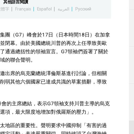
其他語言閱讀
生活
繁體字
Français
Español
العربية
Русский
運動
團（G7）峰會於17日（日本時間18日）在加拿
東京
並閉幕。由於美國總統川普的再次上任導致美歐
了通過總括性的領袖宣言。G7領袖們簽署了關於
編輯部通知
域的聯合聲明。
邀出席的烏克蘭總統澤倫斯基進行討論，但相關
削弱其他六個國家已達成共識的草案措辭，導致
峰會的主席總結，表示G7領袖支持川普主導的烏克
選項，最大限度地增加對俄羅斯的壓力」。
太地區的重要性。聲明要求中國抑制「有害的過
穩定活動」表達嚴重關切，同時確認了台灣海峽