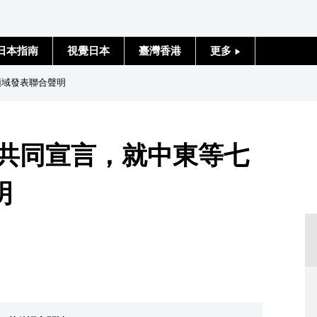
日本指南
視覺日本
臺灣香港
更多
人物訪談
領域發表聯合聲明
日本入門
棄共同宣言，就中東等七
政治外交
明
社會
財經
文化
科學技術