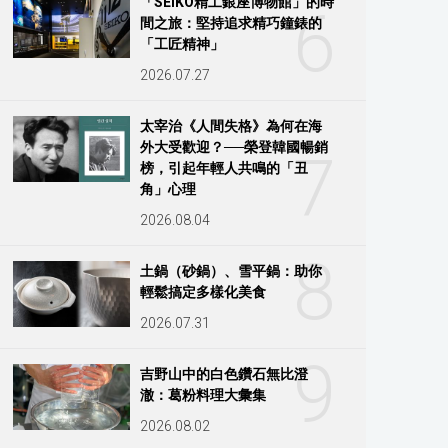
「SEIKO精工銀座博物館」的時
6
間之旅：堅持追求精巧鐘錶的
「工匠精神」
2026.07.27
太宰治《人間失格》為何在海
外大受歡迎？──榮登韓國暢銷
7
榜，引起年輕人共鳴的「丑
角」心理
2026.08.04
8
土鍋（砂鍋）、雪平鍋：助你
輕鬆搞定多樣化美食
2026.07.31
9
吉野山中的白色鑽石無比澄
澈：葛粉料理大彙集
2026.08.02