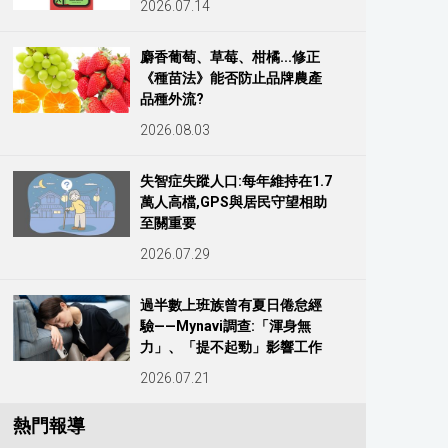
2026.07.14
麝香葡萄、草莓、柑橘...修正
《種苗法》能否防止品牌農產
品種外流?
2026.08.03
失智症失蹤人口:每年維持在1.7
萬人高檔,GPS與居民守望相助
至關重要
2026.07.29
過半數上班族曾有夏日倦怠經
驗——Mynavi調查:「渾身無
力」、「提不起勁」影響工作
2026.07.21
熱門報導