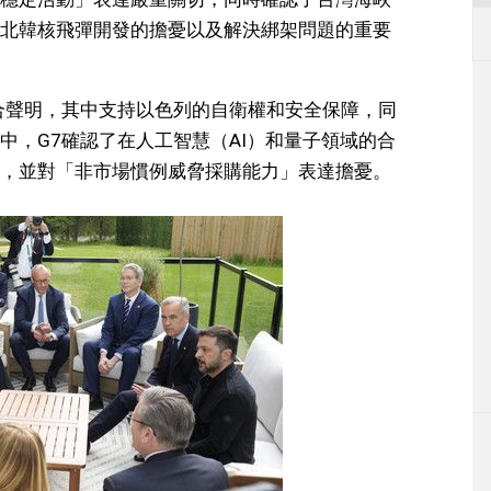
北韓核飛彈開發的擔憂以及解決綁架問題的重要
合聲明，其中支持以色列的自衛權和安全保障，同
中，G7確認了在人工智慧（AI）和量子領域的合
，並對「非市場慣例威脅採購能力」表達擔憂。