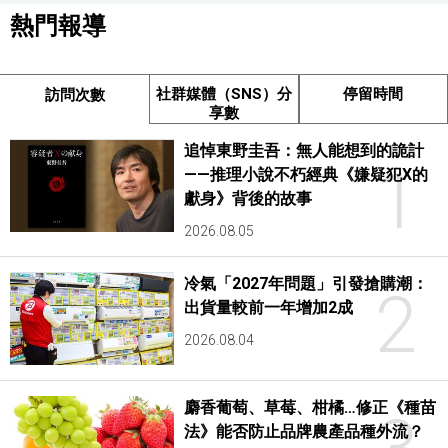
熱門報導
社群媒體（SNS）分
停留時間
訪問次數
享數
追悼東野圭吾：無人能想到的詭計
1
——推理小說不朽經典《嫌疑犯X的
獻身》背後的故事
2026.08.05
冷氣「2027年問題」引發搶購潮：
2
出貨量較前一年增加2成
2026.08.04
麝香葡萄、草莓、柑橘…修正《種苗
法》能否防止品牌農產品種外流？