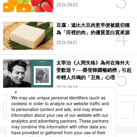
3
2026.08.03
豆腐：遠比大豆肉更早便被親切稱
4
為「田裡的肉」的優質蛋白質來源
2026.08.01
太宰治《人間失格》為何在海外大
5
受歡迎？──榮登韓國暢銷榜，引起
年輕人共鳴的「丑角」心理
2026.08.04
更多