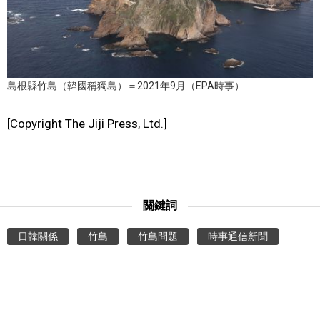
文化
科學技術
島根縣竹島（韓國稱獨島）＝2021年9月（EPA時事）
生活
[Copyright The Jiji Press, Ltd.]
運動
娛樂
關鍵詞
教育
日韓關係
竹島
竹島問題
時事通信新聞
工作勞動
家庭