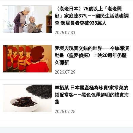
〈衰老日本〉75歲以上「老老照
顧」家庭達37%——國民生活基礎調
查:獨居長者突破933萬人
2026.07.31
夢境與現實交錯的世界——今敏導演
動畫《盜夢偵探》上映20週年仍歷
久彌新
2026.07.29
羊栖菜:日本國產極為珍貴!家常菜的
搭配常客——黑色色澤鮮明的樸實海
藻
2026.07.25