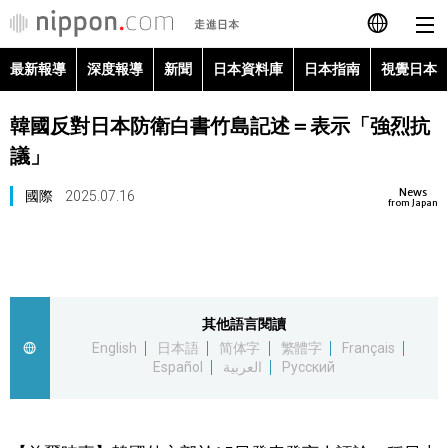
最新報導
深度報導
新聞
日本資料庫
日本指南
視覺日本
日本語
韓國反對日本防衛白書竹島記述＝表示「強烈抗
English
議」
简体字
最新報導
News
國際
2025.07.16
from Japan
Français
深度報導
Español
新聞
其他語言閱讀
العربية
English
日本語
简体字
繁體字
Français
日本資料庫
Español
العربية
Русский
Русский
日本指南