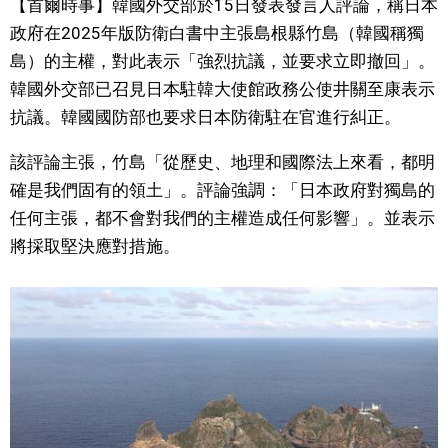
【首爾時事】韓國外交部於15日發表發言人評論，稱日本
視覺日本
政府在2025年版防衛白書中主張島根縣竹島（韓國稱獨
島）的主權，對此表示「強烈抗議，並要求立即撤回」。
臺灣香港
韓國外交部已召見日本駐韓大使館政務公使井關至康表示
抗議。韓國國防部也要求日本防衛駐在官進行糾正。
更多
該評論主張，竹島「從歷史、地理和國際法上來看，都明
確是我們固有的領土」。評論強調：「日本政府對獨島的
人物訪談
official SNS
任何主張，都不會對我們的主權造成任何影響」。並表示
將採取堅決應對措施。
日本入門
政治外交
社會
財經