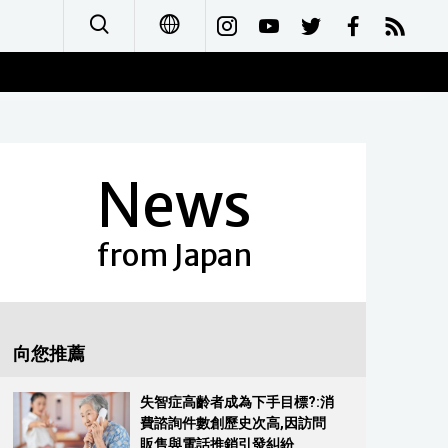
日本語
English
News
简体字
Français
from Japan
Español
العربية
向您推薦
Русский
失智症高齡者成為下手目標?:消
費諮詢件數創歷史次高,因訪問
販售與電話推銷引發糾紛