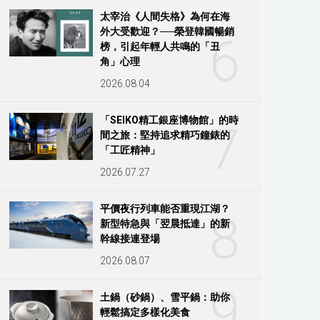
太宰治《人間失格》為何在海
外大受歡迎？──榮登韓國暢銷
6
榜，引起年輕人共鳴的「丑
角」心理
2026.08.04
「SEIKO精工銀座博物館」的時
7
間之旅：堅持追求精巧鐘錶的
「工匠精神」
2026.07.27
平價夜行列車能否重現江湖？
8
新型特急與「翌晨抵達」的新
幹線接連登場
2026.08.07
9
土鍋（砂鍋）、雪平鍋：助你
輕鬆搞定多樣化美食