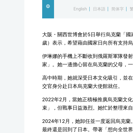
English
日本語
简体字
大阪・關西世博會於5日舉行烏克蘭「國
歲）表示，希望藉由國家日向所有支持烏
伊琳娜的手機上不斷收到俄羅斯軍隊發射
家」。她一邊擔心留在烏克蘭的父母，一
高中時期，她就深受日本文化吸引，並在
交官身分赴日本烏克蘭大使館就任。
2022年2月，當她正積極推廣烏克蘭
束」，但戰事日益激烈。她忙於整理來自
2024年12月，她卸任並一度返回烏克
最終還是回到了日本。帶著「想向全世界