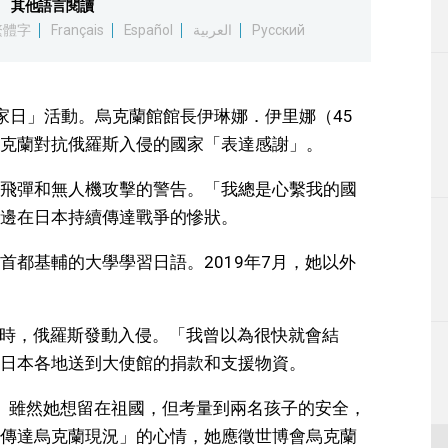
其他語言閱讀
生活
繁體字
Français
Español
العربية
Русский
運動
家日」活動。烏克蘭館館長伊琳娜．伊里娜（45
東京
克蘭對抗俄羅斯入侵的國家「表達感謝」。
編輯部通知
飛彈和無人機攻擊的警告。「我總是心繫我的國
邊在日本持續傳達戰爭的慘狀。
首都基輔的大學學習日語。2019年7月，她以外
文化時，俄羅斯發動入侵。「我曾以為很快就會結
日本各地送到大使館的捐款和支援物資。
蘭。雖然她想留在祖國，但考量到兩名孩子的安全，
傳達烏克蘭現況」的心情，她應徵世博會烏克蘭