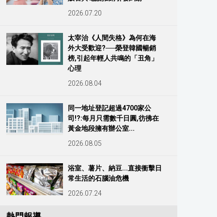
2026.07.20
太宰治《人間失格》為何在海
外大受歡迎?──榮登韓國暢銷
榜,引起年輕人共鳴的「丑角」
心理
2026.08.04
同一地址登記超過4700家公
司!?:每月只需數千日圓,彷彿在
黃金地段擁有辦公室...
2026.08.05
浴室、薯片、納豆...直接衝擊日
常生活的石腦油危機
2026.07.24
熱門報導