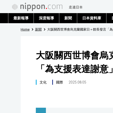
最新報導
深度報導
新聞
日本資料庫
Home
新聞
大阪關西世博會烏克蘭國家日＝館長發言「為
大阪關西世博會烏
「為支援表達謝意
文化
國際
2025.08.05