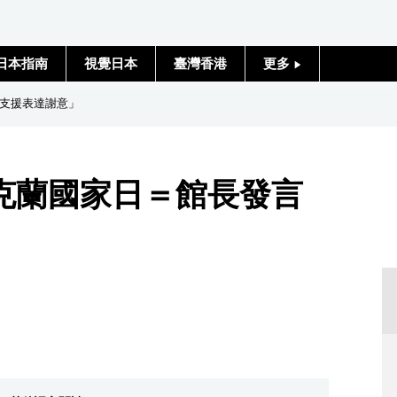
日本指南
視覺日本
臺灣香港
更多
人物訪談
支援表達謝意」
日本入門
克蘭國家日＝館長發言
政治外交
」
社會
財經
文化
科學技術