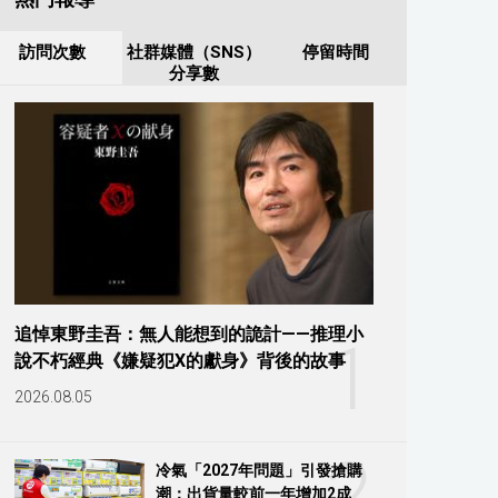
訪問次數
社群媒體（SNS）
停留時間
分享數
追悼東野圭吾：無人能想到的詭計——推理小
1
說不朽經典《嫌疑犯X的獻身》背後的故事
2026.08.05
2
冷氣「2027年問題」引發搶購
潮：出貨量較前一年增加2成