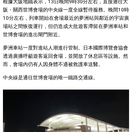
根據大阪地鐵表示，13日晚間9時30分左右，直接通往大
視覺日本
阪・關西世博會場的中央線一度全線暫停服務。晚間10時
10分左右，列車開始在會場最近的夢洲站與鄰近的宇宙廣
臺灣香港
場站之間恢復運行，但仍造成大批遊客滯留在夢洲車站和
世博會場的進出閘門附近。
更多
夢洲車站一度對進站人潮進行管制。日本國際博覽會協會
透過廣播呼籲遊客返回會場，並開放了休息區等設施。然
人物訪談
official SNS
而，會場內仍有人因身體不適被救護車送醫。
日本入門
中央線是通往世博會場的唯一鐵路交通線。
政治外交
社會
財經