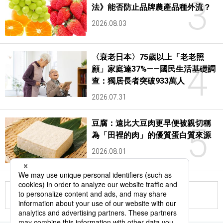
3
法》能否防止品牌農產品種外流？
2026.08.03
〈衰老日本〉75歲以上「老老照
4
顧」家庭達37%——國民生活基礎調
查：獨居長者突破933萬人
2026.07.31
豆腐：遠比大豆肉更早便被親切稱
5
為「田裡的肉」的優質蛋白質來源
2026.08.01
更多