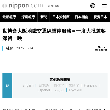
最新報導
深度報導
新聞
日本資料庫
日本指南
視覺日本
日本語
世博會大阪地鐵交通線暫停服務＝一度大批遊客
English
滯留一晚
简体字
最新報導
News
社會
2025.08.14
from Japan
Français
深度報導
Español
新聞
其他語言閱讀
العربية
English
日本語
简体字
繁體字
Français
日本資料庫
Español
العربية
Русский
Русский
日本指南