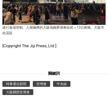
文化
科學技術
進行進場管制、人潮擁擠的大阪地鐵夢洲車站前＝13日夜晚、大阪市
此花區
生活
[Copyright The Jiji Press, Ltd.]
運動
娛樂
關鍵詞
教育
時事通信新聞
世博會
中央線
工作勞動
大阪關西世博會
家庭