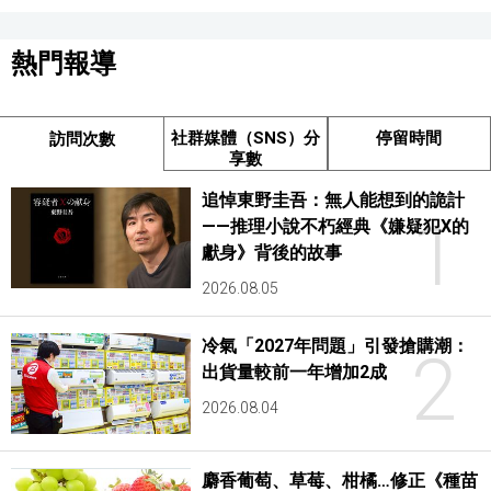
熱門報導
社群媒體（SNS）分
停留時間
訪問次數
享數
追悼東野圭吾：無人能想到的詭計
1
——推理小說不朽經典《嫌疑犯X的
獻身》背後的故事
2026.08.05
冷氣「2027年問題」引發搶購潮：
2
出貨量較前一年增加2成
2026.08.04
麝香葡萄、草莓、柑橘…修正《種苗