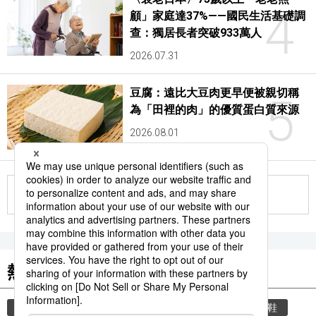
4
顧」家庭達37%——國民生活基礎調
查：獨居長者突破933萬人
2026.07.31
豆腐：遠比大豆肉更早便被親切稱
5
為「田裡的肉」的優質蛋白質來源
2026.08.01
更多
熱門關鍵詞
教育
禮儀
禮貌
住宅
玄關
脫鞋