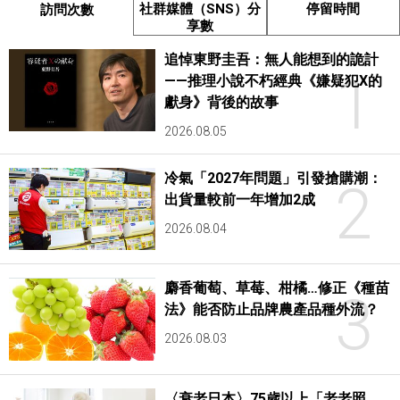
社群媒體（SNS）分
停留時間
訪問次數
享數
追悼東野圭吾：無人能想到的詭計
1
——推理小說不朽經典《嫌疑犯X的
獻身》背後的故事
2026.08.05
冷氣「2027年問題」引發搶購潮：
2
出貨量較前一年增加2成
2026.08.04
麝香葡萄、草莓、柑橘…修正《種苗
3
法》能否防止品牌農產品種外流？
2026.08.03
〈衰老日本〉75歲以上「老老照