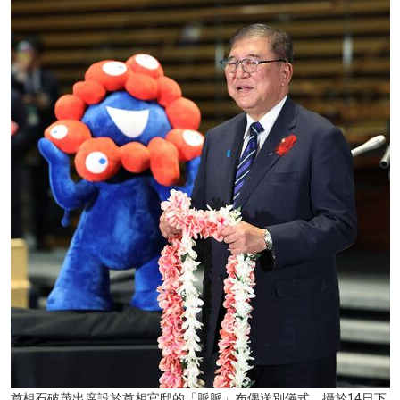
文化
科學技術
生活
運動
娛樂
教育
工作勞動
家庭
首相石破茂出席設於首相官邸的「脈脈」布偶送別儀式。攝於14日下