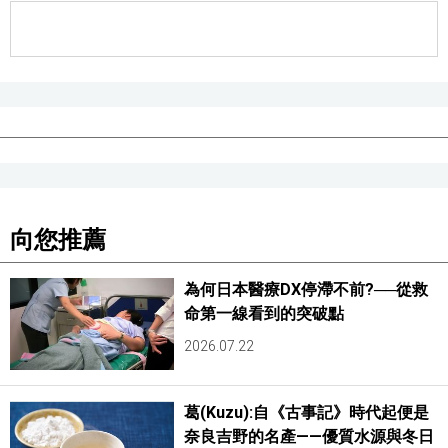
向您推薦
為何日本醫療DX停滯不前?──從救
命第一線看到的突破點
2026.07.22
葛(Kuzu):自《古事記》時代起便是
奈良吉野的名產——優質水源與冬日