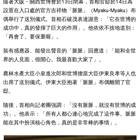
隨著大阪・關西世博會於13日閉幕，首相官邸於14日為
視覺日本
設置在入口處的官方吉祥物「脈脈」（Myaku-Myaku）布
偶舉行了送別儀式。首相石破茂表達謝意：「它在世博的
臺灣香港
成功中，真的發揮了巨大的作用」。他依依不捨地道別：
「再會了。要保重喔」。
更多
裝有感應器、能發出聲音的「脈脈」回應道：「能和全世
界的人見面，很開心。我最喜歡大家了」。
人物訪談
official SNS
農林水產大臣小泉進次郎和世博擔當大臣伊東良孝等人也
日本入門
出席了送別儀式。伊東大臣抱著「脈脈」布偶離開了官
邸。
政治外交
隨後，首相向記者團強調：「沒有脈脈，就沒有世博的成
功」。他表示：「所有人都心連心地完成了這件事。脈脈
社會
能在其中扮演核心角色，真的是非常棒的事情」。
財經