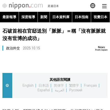
最新報導
深度報導
新聞
日本資料庫
日本指南
視覺日本
日本語
石破首相在官邸送別「脈脈」＝稱「沒有脈脈就
English
沒有世博的成功」
简体字
最新報導
News
政治外交
2025.10.15
from Japan
Français
深度報導
Español
新聞
其他語言閱讀
العربية
English
日本語
简体字
繁體字
Français
日本資料庫
Español
العربية
Русский
Русский
日本指南