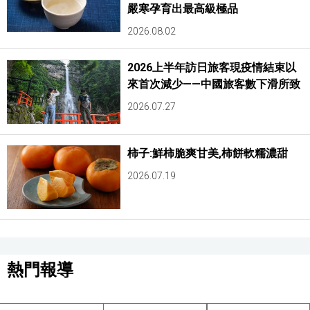
嚴寒孕育出最高級極品
2026.08.02
2026上半年訪日旅客現疫情結束以
來首次減少——中國旅客數下滑所致
2026.07.27
柿子:鮮柿脆爽甘美,柿餅軟糯濃甜
2026.07.19
熱門報導