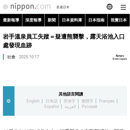
最新報導
深度報導
新聞
日本資料庫
日本指南
視覺日本
日本語
岩手溫泉員工失蹤＝疑遭熊襲擊，露天浴池入口
English
處發現血跡
简体字
最新報導
News
社會
2025.10.17
from Japan
Français
深度報導
Español
新聞
其他語言閱讀
العربية
English
日本語
简体字
繁體字
Français
日本資料庫
Español
العربية
Русский
Русский
日本指南