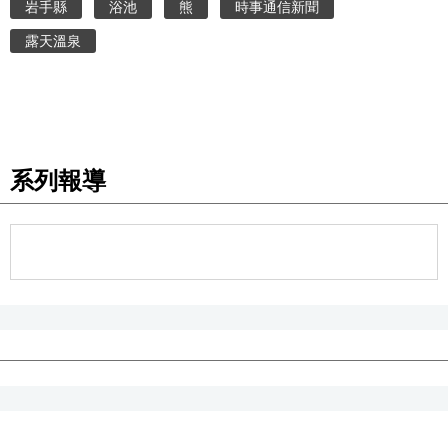
岩手縣
浴池
熊
時事通信新聞
露天溫泉
醫療健康
語言
東京
系列報導
編輯部通知