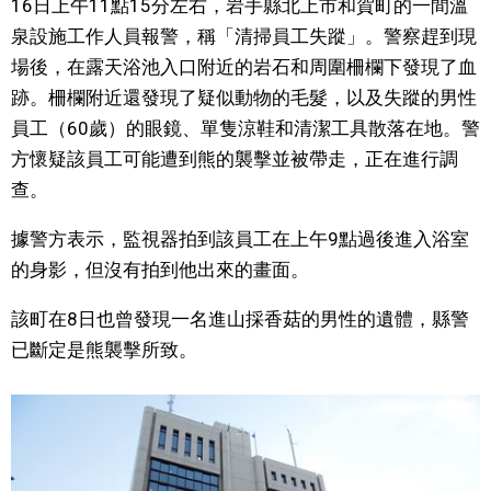
16日上午11點15分左右，岩手縣北上市和賀町的一間溫
視覺日本
泉設施工作人員報警，稱「清掃員工失蹤」。警察趕到現
場後，在露天浴池入口附近的岩石和周圍柵欄下發現了血
臺灣香港
跡。柵欄附近還發現了疑似動物的毛髮，以及失蹤的男性
員工（60歲）的眼鏡、單隻涼鞋和清潔工具散落在地。警
更多
方懷疑該員工可能遭到熊的襲擊並被帶走，正在進行調
查。
人物訪談
official SNS
據警方表示，監視器拍到該員工在上午9點過後進入浴室
的身影，但沒有拍到他出來的畫面。
日本入門
該町在8日也曾發現一名進山採香菇的男性的遺體，縣警
政治外交
已斷定是熊襲擊所致。
社會
財經