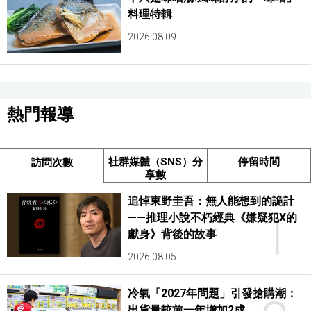
料理特輯
2026.08.09
熱門報導
社群媒體（SNS）分
停留時間
訪問次數
享數
追悼東野圭吾：無人能想到的詭計
1
——推理小說不朽經典《嫌疑犯X的
獻身》背後的故事
2026.08.05
冷氣「2027年問題」引發搶購潮：
出貨量較前一年增加2成