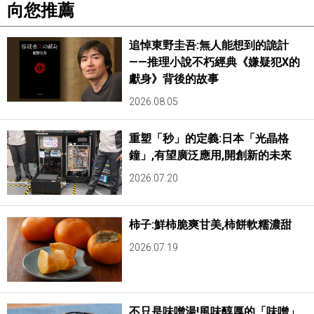
向您推薦
追悼東野圭吾:無人能想到的詭計
——推理小說不朽經典《嫌疑犯X的
獻身》背後的故事
2026.08.05
重塑「秒」的定義:日本「光晶格
鐘」,有望廣泛應用,開創新的未來
2026.07.20
柿子:鮮柿脆爽甘美,柿餅軟糯濃甜
2026.07.19
不只是味噌湯!風味醇厚的「味噌」