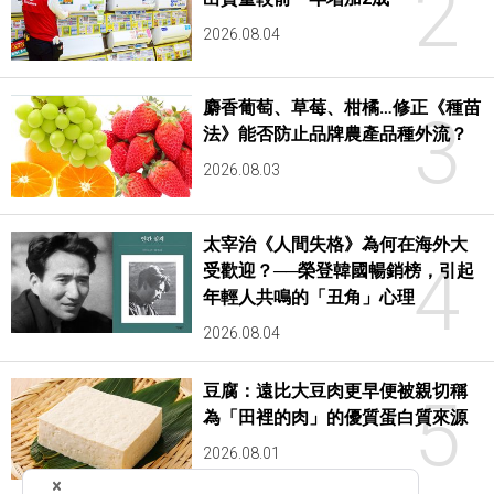
2
2026.08.04
麝香葡萄、草莓、柑橘…修正《種苗
3
法》能否防止品牌農產品種外流？
2026.08.03
太宰治《人間失格》為何在海外大
4
受歡迎？──榮登韓國暢銷榜，引起
年輕人共鳴的「丑角」心理
2026.08.04
豆腐：遠比大豆肉更早便被親切稱
5
為「田裡的肉」的優質蛋白質來源
2026.08.01