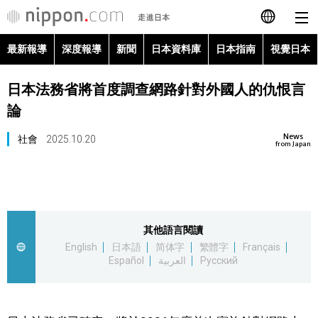
最新報導
深度報導
新聞
日本資料庫
日本指南
視覺日本
日本語
日本法務省將首度調查網路針對外國人的仇恨言
English
論
简体字
最新報導
News
社會
2025.10.20
from Japan
Français
深度報導
Español
新聞
其他語言閱讀
العربية
English
日本語
简体字
繁體字
Français
日本資料庫
Español
العربية
Русский
Русский
日本指南