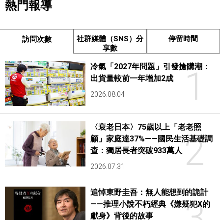
熱門報導
社群媒體（SNS）分
停留時間
訪問次數
享數
冷氣「2027年問題」引發搶購潮：
1
出貨量較前一年增加2成
2026.08.04
〈衰老日本〉75歲以上「老老照
2
顧」家庭達37%——國民生活基礎調
查：獨居長者突破933萬人
2026.07.31
追悼東野圭吾：無人能想到的詭計
3
——推理小說不朽經典《嫌疑犯X的
獻身》背後的故事