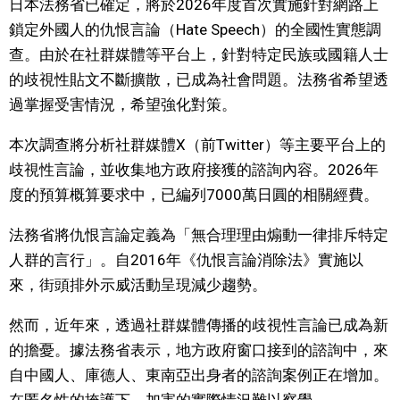
日本法務省已確定，將於2026年度首次實施針對網路上
視覺日本
鎖定外國人的仇恨言論（Hate Speech）的全國性實態調
查。由於在社群媒體等平台上，針對特定民族或國籍人士
臺灣香港
的歧視性貼文不斷擴散，已成為社會問題。法務省希望透
過掌握受害情況，希望強化對策。
更多
本次調查將分析社群媒體X（前Twitter）等主要平台上的
歧視性言論，並收集地方政府接獲的諮詢內容。2026年
人物訪談
official SNS
度的預算概算要求中，已編列7000萬日圓的相關經費。
日本入門
法務省將仇恨言論定義為「無合理理由煽動一律排斥特定
人群的言行」。自2016年《仇恨言論消除法》實施以
政治外交
來，街頭排外示威活動呈現減少趨勢。
然而，近年來，透過社群媒體傳播的歧視性言論已成為新
社會
的擔憂。據法務省表示，地方政府窗口接到的諮詢中，來
自中國人、庫德人、東南亞出身者的諮詢案例正在增加。
財經