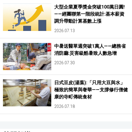
大型企業夏季獎金突破100萬日圓!
——經團聯第一階段統計:基本薪資
調升帶動計算基數上漲
2026.07.13
中暑送醫單週突破1萬人——總務省
消防廳:災害級酷暑致人數急增
2026.07.30
日式豆皮(湯葉):「只用大豆與水」
極致的簡單與奢華——支撐修行僧健
康的寺町傳統食材
2026.07.18