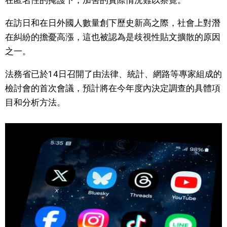
在匿名性的掩護下，加害的實際情況難以察覺。
文化
在訪日和在日外國人數量創下歷史新高之際，社會上對潛
在糾紛的擔憂高漲，這也被認為是歧視性貼文擴散的原因
科學技術
之一。
法務省已於14日召開了由法律、統計、網路等專家組成的
生活
檢討會的首次會議，預計將在今年度內決定調查的具體項
目和分析方法。
運動
娛樂
教育
工作勞動
家庭