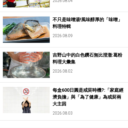
2026.08.04
不只是味噌湯!風味醇厚的「味噌」
料理特輯
2026.08.09
吉野山中的白色鑽石無比澄澈:葛粉
料理大彙集
2026.08.02
每盒600日圓是戒菸時機?:「家庭經
濟負擔」與「為了健康」為戒菸兩
大主因
2026.08.03