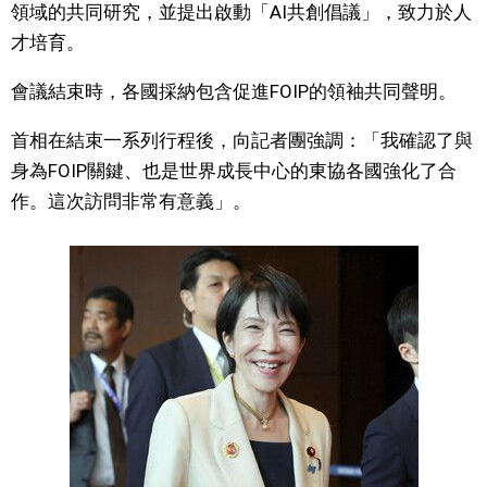
領域的共同研究，並提出啟動「AI共創倡議」，致力於人
文化
才培育。
會議結束時，各國採納包含促進FOIP的領袖共同聲明。
科學技術
首相在結束一系列行程後，向記者團強調：「我確認了與
生活
身為FOIP關鍵、也是世界成長中心的東協各國強化了合
作。這次訪問非常有意義」。
運動
娛樂
教育
工作勞動
家庭