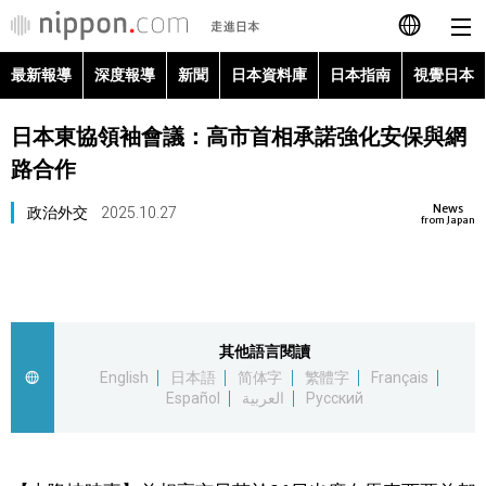
最新報導
深度報導
新聞
日本資料庫
日本指南
視覺日本
日本語
日本東協領袖會議：高市首相承諾強化安保與網
English
路合作
简体字
最新報導
News
政治外交
2025.10.27
from Japan
Français
深度報導
Español
新聞
其他語言閱讀
العربية
English
日本語
简体字
繁體字
Français
日本資料庫
Español
العربية
Русский
Русский
日本指南