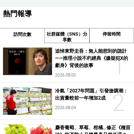
熱門報導
社群媒體（SNS）分
停留時間
訪問次數
享數
追悼東野圭吾：無人能想到的詭計
1
——推理小說不朽經典《嫌疑犯X的
獻身》背後的故事
2026.08.05
冷氣「2027年問題」引發搶購潮：
2
出貨量較前一年增加2成
2026.08.04
麝香葡萄、草莓、柑橘…修正《種苗