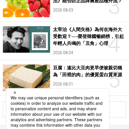
3
法》能否防止品牌農產品種外流？
2026.08.03
太宰治《人間失格》為何在海外大
4
受歡迎？──榮登韓國暢銷榜，引起
年輕人共鳴的「丑角」心理
2026.08.04
豆腐：遠比大豆肉更早便被親切稱
5
為「田裡的肉」的優質蛋白質來源
2026.08.01
更多