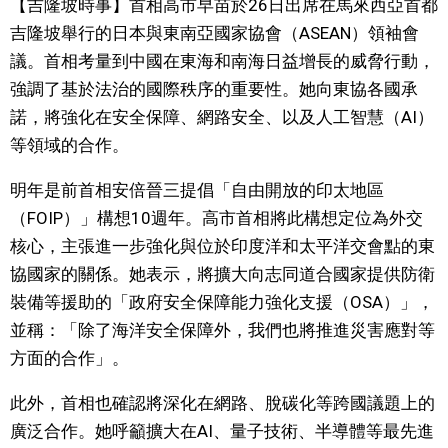
【吉隆坡時事】首相高市早苗於26日出席在馬來西亞首都
視覺日本
吉隆坡舉行的日本與東南亞國家協會（ASEAN）領袖會
議。首相考量到中國在東海和南海日益增長的威脅行動，
臺灣香港
強調了基於法治的國際秩序的重要性。她向東協各國承
諾，將強化在安全保障、網路安全、以及人工智慧（AI）
更多
等領域的合作。
明年是前首相安倍晉三提倡「自由開放的印太地區
人物訪談
official SNS
（FOIP）」構想10週年。高市首相將此構想定位為外交
核心，主張進一步強化與位於印度洋和太平洋交會點的東
日本入門
協國家的關係。她表示，將擴大向志同道合國家提供防衛
裝備等援助的「政府安全保障能力強化支援（OSA）」，
政治外交
並稱：「除了海洋安全保障外，我們也將推進災害應對等
方面的合作」。
社會
此外，首相也確認將深化在網路、脫碳化等跨國議題上的
財經
廣泛合作。她呼籲擴大在AI、量子技術、半導體等最先進